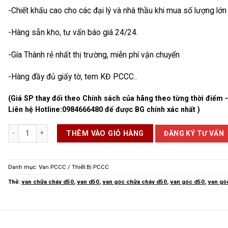
-Chiết khấu cao cho các đại lý và nhà thầu khi mua số lượng lớn
-Hàng sẵn kho, tư vấn báo giá 24/24.
-Gía Thành rẻ nhất thị trường, miễn phí vận chuyển
-Hàng đầy đủ giấy tờ, tem KĐ PCCC..
(Giá SP thay đổi theo Chính sách của hãng theo từng thời điểm 
Liên hệ Hotline:
0984666480
để được BG chính xác nhất )
Van Góc Chữa Cháy D50 số lượng
ĐĂNG KÝ TƯ VẤN
THÊM VÀO GIỎ HÀNG
Danh mục:
Van PCCC / Thiết Bị PCCC
Thẻ:
van chữa cháy d50
,
van d50
,
van góc chữa cháy d50
,
van góc d50
,
van gó