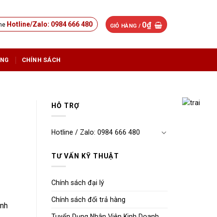
0
₫
Hotline/Zalo: 0984 666 480
GIỎ HÀNG /
ỤNG
CHÍNH SÁCH
HỖ TRỢ
Hotline / Zalo: 0984 666 480
TƯ VẤN KỸ THUẬT
Chính sách đại lý
Chính sách đổi trả hàng
inh
Tuyển Dụng Nhân Viên Kinh Doanh