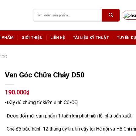
Tìm
kiếm:
N PHẨM
GIỚI THIỆU
LIÊN HỆ
TÀI LIỆU KỸ THUẬT
TUYỂN D
PCCC
Van Góc Chữa Cháy D50
190.000
₫
-Đầy đủ chứng từ kiểm định C0-CQ
-Được đổi mới sản phẩm 1 tuần khi phát hiện lỗi nhà sản xuất
-Chế độ bảo hành 12 tháng uy tín, tin cậy tại Hà nội và Hồ Chí m