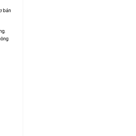
cơ bản
ng.
công