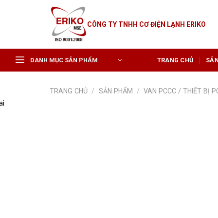
Skip
to
CÔNG TY TNHH CƠ ĐIỆN LẠNH ERIKO
content
DANH MỤC SẢN PHẨM
TRANG CHỦ
SẢ
TRANG CHỦ
/
SẢN PHẨM
/
VAN PCCC / THIẾT BỊ 