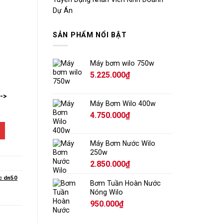
Dự Án
SẢN PHẨM NỔI BẬT
Máy bơm wilo 750w
5.225.000
₫
-->
Máy Bơm Wilo 400w
4.750.000
₫
Máy Bơm Nước Wilo
250w
2.850.000
₫
c dn50
Bơm Tuần Hoàn Nước
Nóng Wilo
950.000
₫