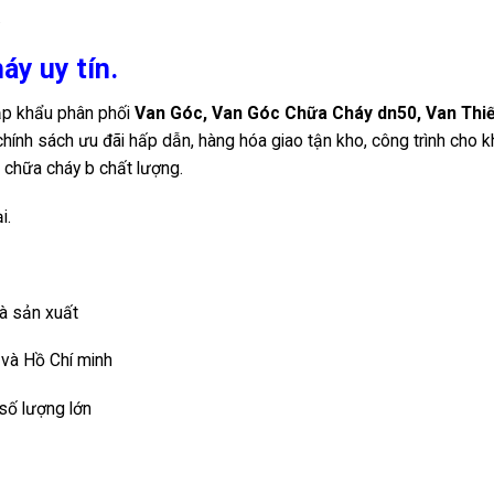
.
y uy tín.
ập khẩu phân phối
Van Góc, Van Góc Chữa Cháy dn50,
Van Thiế
 chính sách ưu đãi hấp dẫn, hàng hóa giao tận kho, công trình cho 
 chữa cháy b chất lượng.
i.
hà sản xuất
i và Hồ Chí minh
 số lượng lớn