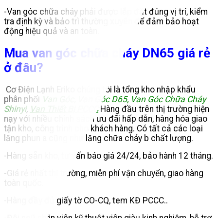
-Van góc chữa cháy phải được lắp đặt đúng vị trí, kiểm
tra định kỳ và bảo trì thường xuyên để đảm bảo hoạt
động hiệu quả và an toàn.
Mua van góc chữa cháy DN65 giá rẻ
ở đâu?
Cơ Điện Lạnh Eriko chúng tôi là tổng kho nhập khẩu
phân phối
Van Góc, Van Góc D65, Van Góc Chữa Cháy
Shinyi
,
Van Thiết Bị PCCC
Hàng đầu trên thị trường hiện
nạy với nhiều chính sách ưu đãi hấp dẫn, hàng hóa giao
tận kho, công trình cho khách hàng. Có tất cả các loại
lăng phun a cũng như lăng chữa cháy b chất lượng.
-Hàng sẵn kho, tư vấn báo giá 24/24, bảo hành 12 tháng.
-Giá rẻ nhất thị trường, miễn phí vận chuyển, giao hàng
toàn quốc.
-Hàng đầy đủ giấy tờ CO-CQ, tem KĐ PCCC..
-Đội ngũ nhân viên kỹ thuật viên giàu kinh nghiệm, hỗ trợ