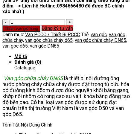
(Giá SP thay đổi theo Chính sách của hãng theo từng thời
điểm --> Liên hệ Hotline:
0984666480
để được BG chính
xác nhất )
Van
Góc
Đăng ký tư vấn
Thêm vào giỏ hàng
Chữa
Danh mục:
Van PCCC / Thiết Bị PCCC
Thẻ:
van góc
,
van góc
Cháy
chữa cháy
,
van góc chữa cháy d65
,
van góc chữa cháy DN65
,
DN65
van góc d65
,
van góc DN65
số
lượng
Mô tả
Đánh giá (0)
Catalogue
Van góc chữa cháy DN65
là thiết bị nối đường ống
nước phòng cháy chữa cháy được đặt trong tủ cứu hỏa
có đường kính 65cm được đúc nguyên khối bằng gang,
khớp nối nhôm có rong cao su và ti khóa bằng đồng tạo
độ bền cao. Có hai loại van góc được sử dụng đạt
chuẩn trên thị trường Việt Nam là van góc D50 và van
góc D65.
Tóm Tắt Nội Dung Chính