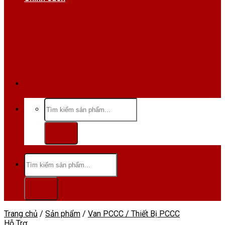
Hotline/Zalo:0984 666 480
Tìm
kiếm:
Tìm
kiếm:
Trang chủ
/
Sản phẩm
/
Van PCCC / Thiết Bị PCCC
Hỗ Trợ