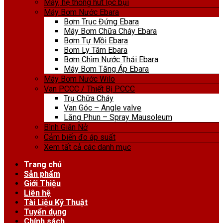
Máy, hệ thống hút lọc bụi
Máy Bơm Nước Ebara
Bơm Trục Đứng Ebara
Máy Bơm Chữa Cháy Ebara
Bơm Tự Mồi Ebara
Bơm Ly Tâm Ebara
Bơm Chìm Nước Thải Ebara
Máy Bơm Tăng Áp Ebara
Máy Bơm Nước Wilo
Van PCCC / Thiết Bị PCCC
Trụ Chữa Cháy
Van Góc – Angle valve
Lăng Phun – Spray Mausoleum
Bình Giãn Nở
Cảm biến đo áp suất
Xem tất cả các danh mục
Trang chủ
Sản phẩm
Giới Thiệu
Liên hệ
Tài Liệu Kỹ Thuật
Tuyển dụng
Chính sách