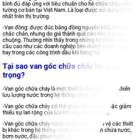
bình đủ đáp ứng với tiêu chuẩn cho hệ chữa cháy vách
tường cơ bản tại Việt Nam. Là loại được sử dụng nhiều
nhất trên thị trường.
-Van đồng: được đúc bằng đồng nguyên khối rất bền và
chắc chắn, nhưng do giá thành quá cao nên ít được ưa
chuộng. Thường nhìn thấy trong những hệ chữa cháy yêu
cầu cao như các doanh nghiệp liên doanh nước ngoài
hay trong các công trình dầu khí hàng hải.
Tại sao van góc chữa cháy lại quan
trọng?
-Van góc chữa cháy là một thiết bị dùng để điều khiển
lưu lượng nước trong hệ thống chữa cháy.
-Van góc chữa cháy có thể giúp ngăn chặn hoặc giảm
thiểu sự lan rộng của lửa khi xảy ra hỏa hoạn.
-Van góc chữa cháy cũng có tác dụng bảo vệ các thiết
bị khác trong hệ thống chữa cháy như bình chứa nước,
bơm nước, đầu phun nước, v.v.