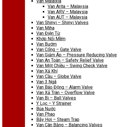
Van Malaixia
Van Arita – Malaysia
Van ARV – Malaysia
Van AUT – Malaysia
Van Shinyi – Shinyi Valves
Van Miha
Van Điện Từ
Khớp Nối Mềm
Van Bướm
Van Cổng – Gate Valve
Van Giảm Áp – Pressure Reducing Valve
Van An Toàn – Safety Relief Valve
Van Một Chiều – Swing Check Valve
Van Xả Khí
Van Cầu – Globe Valve
Van 3 Ngã
Van Báo Động – Alarm Valve
Van Xả Tràn – Overflow Valve
Van Bi – Ball Valves
Y Lọc – Y Strainer
Búa Nước
Van Phao
Bẫy Hơi – Steam Trap
Van Cân Bằng – Balancing Valves