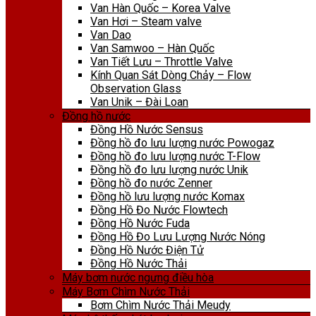
Van Hàn Quốc – Korea Valve
Van Hơi – Steam valve
Van Dao
Van Samwoo – Hàn Quốc
Van Tiết Lưu – Throttle Valve
Kính Quan Sát Dòng Chảy – Flow
Observation Glass
Van Unik – Đài Loan
Đồng hồ nước
Đồng Hồ Nước Sensus
Đồng hồ đo lưu lượng nước Powogaz
Đồng hồ đo lưu lượng nước T-Flow
Đồng hồ đo lưu lượng nước Unik
Đồng hồ đo nước Zenner
Đồng hồ lưu lượng nước Komax
Đồng Hồ Đo Nước Flowtech
Đồng Hồ Nước Fuda
Đồng Hồ Đo Lưu Lượng Nước Nóng
Đồng Hồ Nước Điện Tử
Đồng Hồ Nước Thải
Máy bơm nước ngưng điều hòa
Máy Bơm Chìm Nước Thải
Bơm Chìm Nước Thải Meudy