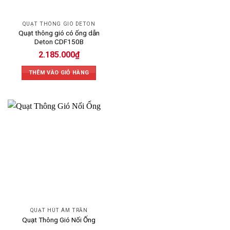
QUẠT THÔNG GIÓ DETON
Quạt thông gió có ống dẫn
Deton CDF150B
2.185.000
₫
THÊM VÀO GIỎ HÀNG
QUẠT HÚT ÂM TRẦN
Quạt Thông Gió Nối Ống