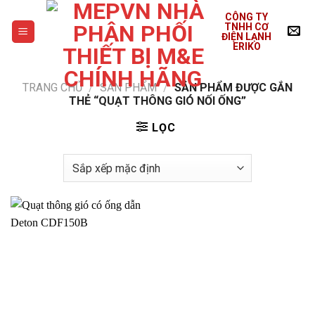
Skip
CÔNG TY
to
TNHH CƠ
ĐIỆN LẠNH
content
ERIKO
TRANG CHỦ
/
SẢN PHẨM
/
SẢN PHẨM ĐƯỢC GẮN
THẺ “QUẠT THÔNG GIÓ NỐI ỐNG”
LỌC