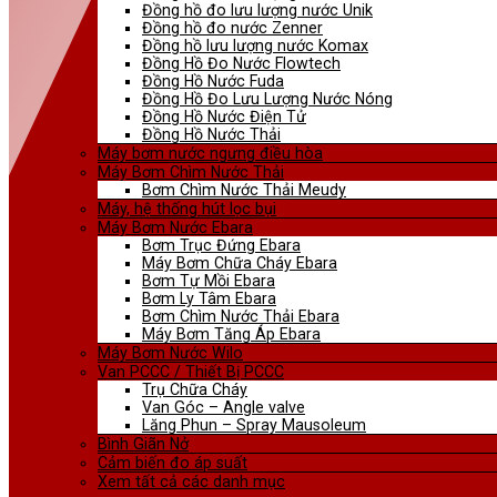
Đồng hồ đo lưu lượng nước Unik
Đồng hồ đo nước Zenner
Đồng hồ lưu lượng nước Komax
Đồng Hồ Đo Nước Flowtech
Đồng Hồ Nước Fuda
Đồng Hồ Đo Lưu Lượng Nước Nóng
Đồng Hồ Nước Điện Tử
Đồng Hồ Nước Thải
Máy bơm nước ngưng điều hòa
Máy Bơm Chìm Nước Thải
Bơm Chìm Nước Thải Meudy
Máy, hệ thống hút lọc bụi
Máy Bơm Nước Ebara
Bơm Trục Đứng Ebara
Máy Bơm Chữa Cháy Ebara
Bơm Tự Mồi Ebara
Bơm Ly Tâm Ebara
Bơm Chìm Nước Thải Ebara
Máy Bơm Tăng Áp Ebara
Máy Bơm Nước Wilo
Van PCCC / Thiết Bị PCCC
Trụ Chữa Cháy
Van Góc – Angle valve
Lăng Phun – Spray Mausoleum
Bình Giãn Nở
Cảm biến đo áp suất
Xem tất cả các danh mục