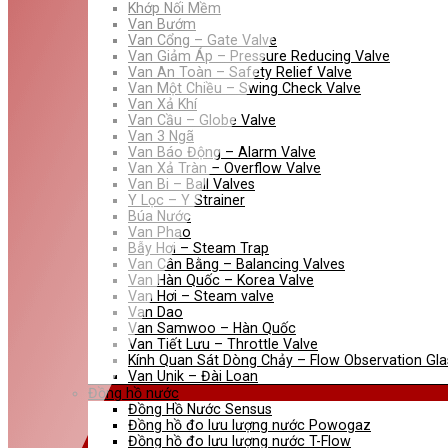
Khớp Nối Mềm
Van Bướm
Van Cổng – Gate Valve
Van Giảm Áp – Pressure Reducing Valve
Van An Toàn – Safety Relief Valve
Van Một Chiều – Swing Check Valve
Van Xả Khí
Van Cầu – Globe Valve
Van 3 Ngã
Van Báo Động – Alarm Valve
Van Xả Tràn – Overflow Valve
Van Bi – Ball Valves
Y Lọc – Y Strainer
Búa Nước
Van Phao
Bẫy Hơi – Steam Trap
Van Cân Bằng – Balancing Valves
Van Hàn Quốc – Korea Valve
Van Hơi – Steam valve
Van Dao
Van Samwoo – Hàn Quốc
Van Tiết Lưu – Throttle Valve
Kính Quan Sát Dòng Chảy – Flow Observation Gla
Van Unik – Đài Loan
Đồng hồ nước
Đồng Hồ Nước Sensus
Đồng hồ đo lưu lượng nước Powogaz
Đồng hồ đo lưu lượng nước T-Flow