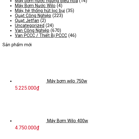
Máy bơm nước ngưng điều hòa
(14)
Máy Bơm Nước Wilo
(4)
Máy, hệ thống hút lọc bụi
(35)
Quạt Công Nghiệp
(223)
Quạt Jetfan
(2)
Uncategorized
(24)
Van Công Nghiệp
(670)
Van PCCC / Thiết Bị PCCC
(46)
Sản phẩm mới
Máy bơm wilo 750w
5.225.000
₫
Máy Bơm Wilo 400w
4.750.000
₫