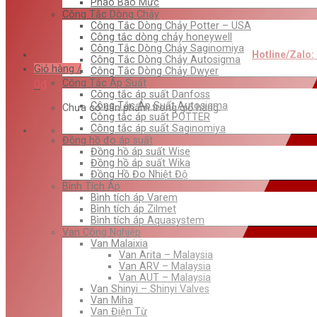
Phao Báo Mức
Công Tắc Dòng Chảy
Công Tắc Dòng Chảy Potter – USA
Công tắc dòng chảy honeywell
Công Tắc Dòng Chảy Saginomiya
Hotline/Zalo:
Công Tắc Dòng Chảy Autosigma
Giỏ hàng /
Công Tắc Dòng Chảy Dwyer
Công Tắc Áp Suất
0
₫
Công tắc áp suất Danfoss
Công Tắc Áp Suất Autosigma
Chưa có sản phẩm trong giỏ hàng.
Công tắc áp suất POTTER
Công tắc áp suất Saginomiya
Đồng hồ đo áp suất
Đồng hồ áp suất Wise
Đồng hồ áp suất Wika
Đồng Hồ Đo Nhiệt Độ
Bình Tích Áp
Bình tích áp Varem
Bình tích áp Zilmet
Bình tích áp Aquasystem
Van Công Nghiệp
Van Malaixia
Van Arita – Malaysia
Van ARV – Malaysia
Van AUT – Malaysia
Van Shinyi – Shinyi Valves
Van Miha
Van Điện Từ