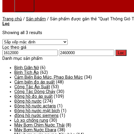
Trang chủ
/
Sản phẩm
/
Sản phẩm được gắn thẻ “Quạt Thông Gió T
Lọc
Showing all 3 results
Lọc theo giá
Giá
Giá
Lọc
tối
tối
Danh mục sản phẩm
thiểu
đa
Bình Giãn Nở
(6)
Bình Tích Áp
(62)
Cảm Biến Báo Mức, Phao Báo Mức
(34)
Cảm biến đo áp suất
(48)
Công Tắc Áp Suất
(53)
Công Tắc Dòng Chảy
(30)
Đồng hồ đo áp suất
(109)
Đồng hồ nước
(274)
Đồng hồ nước actaris
(1)
Đồng hồ nước mặt bích
(1)
đồng hồ nước siemens
(1)
Lò xo chống rung
(30)
Máy Bơm Chìm Nước Thải
(8)
Máy Bơm Nước Ebara
(38)