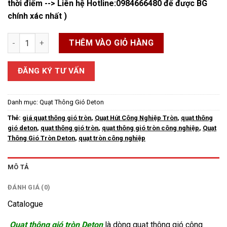
thời điểm --> Liên hệ Hotline:
0984666480
để được BG
chính xác nhất )
Quạt Thông Gió Tròn Deton số lượng
THÊM VÀO GIỎ HÀNG
ĐĂNG KÝ TƯ VẤN
Danh mục:
Quạt Thông Gió Deton
Thẻ:
giá quạt thông gió tròn
,
Quạt Hút Công Nghiệp Tròn
,
quạt thông
gió deton
,
quạt thông gió tròn
,
quạt thông gió tròn công nghiệp
,
Quạt
Thông Gió Tròn Deton
,
quạt tròn công nghiệp
MÔ TẢ
ĐÁNH GIÁ (0)
Catalogue
Quạt thông gió tròn Deton
là dòng quạt thông gió công