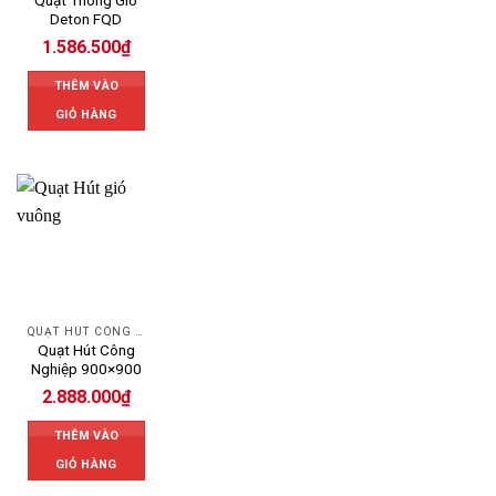
Quạt Thông Gió
Deton FQD
1.586.500
₫
THÊM VÀO
GIỎ HÀNG
QUẠT HÚT CÔNG NGHIỆP
Quạt Hút Công
Nghiệp 900×900
2.888.000
₫
THÊM VÀO
GIỎ HÀNG