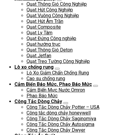
Quạt Thông Gió Công Nghiệp
Quạt Hút Công Nghiệp
Quạt Vuông Công Nghiệp
Quạt Hút Âm Trần
Quạt Composite
Quạt Ly Tâm
Quạt Đứng Công nghiệp
Quạt hướng trục
Quạt Thông Gió Deton
Quạt Jetfan
Quạt Treo Tường Công Nghiệp
Lò xo chống rung
Lò Xo Giảm Chấn Chống Rung
Cao su chống rung
Cảm Biến Báo Mức, Phao Báo Mức
Cảm Biến Mực Nước Omron
Phao Báo Mức
Công Tắc Dòng Chảy
Công Tắc Dòng Chảy Potter – USA
Công tắc dòng chảy honeywell
Công Tắc Dòng Chảy Saginomiya
Công Tắc Dòng Chảy Autosigma
Công Tắc Dòng Chảy Dwyer