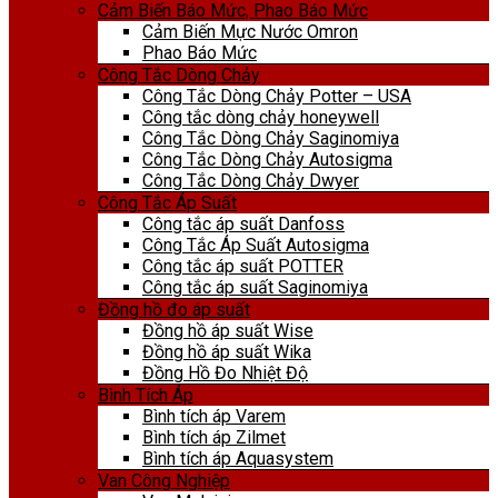
Cảm Biến Báo Mức, Phao Báo Mức
Cảm Biến Mực Nước Omron
Phao Báo Mức
Công Tắc Dòng Chảy
Công Tắc Dòng Chảy Potter – USA
Công tắc dòng chảy honeywell
Công Tắc Dòng Chảy Saginomiya
Công Tắc Dòng Chảy Autosigma
Công Tắc Dòng Chảy Dwyer
Công Tắc Áp Suất
Công tắc áp suất Danfoss
Công Tắc Áp Suất Autosigma
Công tắc áp suất POTTER
Công tắc áp suất Saginomiya
Đồng hồ đo áp suất
Đồng hồ áp suất Wise
Đồng hồ áp suất Wika
Đồng Hồ Đo Nhiệt Độ
Bình Tích Áp
Bình tích áp Varem
Bình tích áp Zilmet
Bình tích áp Aquasystem
Van Công Nghiệp