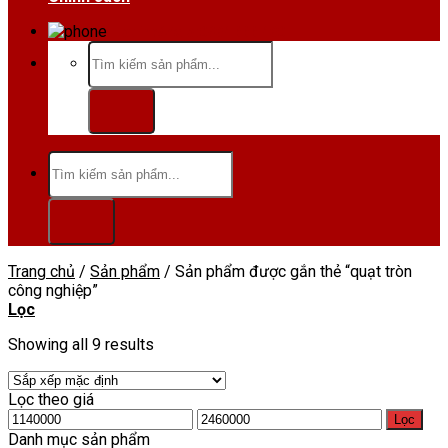
Hotline/Zalo:0984 666 480
Tìm
kiếm:
Tìm
kiếm:
Trang chủ
/
Sản phẩm
/
Sản phẩm được gắn thẻ “quạt tròn
công nghiệp”
Lọc
Showing all 9 results
Lọc theo giá
Giá
Giá
Lọc
tối
tối
Danh mục sản phẩm