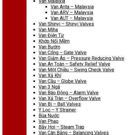
Van Malaixia
Van Arita – Malaysia
Van ARV – Malaysia
Van AUT – Malaysia
Van Shinyi – Shinyi Valves
Van Miha
Van Điện Từ
Khớp Nối Mềm
Van Bướm
Van Cổng – Gate Valve
Van Giảm Áp – Pressure Reducing Valve
Van An Toàn – Safety Relief Valve
Van Một Chiều – Swing Check Valve
Van Xả Khí
Van Cầu – Globe Valve
Van 3 Ngã
Van Báo Động – Alarm Valve
Van Xả Tràn – Overflow Valve
Van Bi – Ball Valves
Y Lọc – Y Strainer
Búa Nước
Van Phao
Bẫy Hơi – Steam Trap
Van Cân Bằng – Balancing Valves