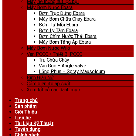
Máy, hệ thống hút lọc bụi
Máy Bơm Nước Ebara
Bơm Trục Đứng Ebara
Máy Bơm Chữa Cháy Ebara
Bơm Tự Mồi Ebara
Bơm Ly Tâm Ebara
Bơm Chìm Nước Thải Ebara
Máy Bơm Tăng Áp Ebara
Máy Bơm Nước Wilo
Van PCCC / Thiết Bị PCCC
Trụ Chữa Cháy
Van Góc – Angle valve
Lăng Phun – Spray Mausoleum
Bình Giãn Nở
Cảm biến đo áp suất
Xem tất cả các danh mục
Trang chủ
Sản phẩm
Giới Thiệu
Liên hệ
Tài Liệu Kỹ Thuật
Tuyển dụng
Chính sách