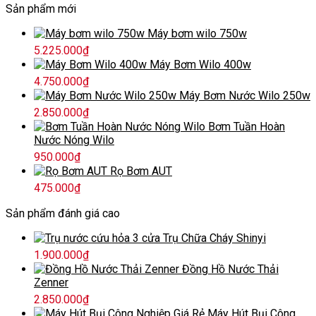
Sản phẩm mới
Máy bơm wilo 750w
5.225.000
₫
Máy Bơm Wilo 400w
4.750.000
₫
Máy Bơm Nước Wilo 250w
2.850.000
₫
Bơm Tuần Hoàn
Nước Nóng Wilo
950.000
₫
Rọ Bơm AUT
475.000
₫
Sản phẩm đánh giá cao
Trụ Chữa Cháy Shinyi
1.900.000
₫
Đồng Hồ Nước Thải
Zenner
2.850.000
₫
Máy Hút Bụi Công