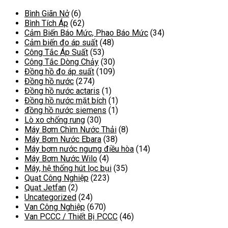
thiểu
đa
Bình Giãn Nở
(6)
Bình Tích Áp
(62)
Cảm Biến Báo Mức, Phao Báo Mức
(34)
Cảm biến đo áp suất
(48)
Công Tắc Áp Suất
(53)
Công Tắc Dòng Chảy
(30)
Đồng hồ đo áp suất
(109)
Đồng hồ nước
(274)
Đồng hồ nước actaris
(1)
Đồng hồ nước mặt bích
(1)
đồng hồ nước siemens
(1)
Lò xo chống rung
(30)
Máy Bơm Chìm Nước Thải
(8)
Máy Bơm Nước Ebara
(38)
Máy bơm nước ngưng điều hòa
(14)
Máy Bơm Nước Wilo
(4)
Máy, hệ thống hút lọc bụi
(35)
Quạt Công Nghiệp
(223)
Quạt Jetfan
(2)
Uncategorized
(24)
Van Công Nghiệp
(670)
Van PCCC / Thiết Bị PCCC
(46)