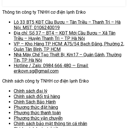
Thông tin công ty TNHH cơ điện lạnh Eriko
Lô 33 BT5 KĐT Cầu Bươu – Tân Triều – Thanh Trì – Hà
Nội. MST: 0106240019
Địa chỉ: Số 37 – BT4 – KĐT Mới Cầu Bươu – Xã Tân
Triều – Huyện Thanh Trì – TP Hà Nội
VP – Kho Hàng TP HCM: A75/54 Bạch Đằng, Phường 2,
Quận Tân Bình, TP HCM
Nhà Máy Chế Tạo Thiết Bị: Km17 – Quán Gánh, Thường
Tín, TP Hà Nội
Hotline / Zalo: 0984 666 480 — Email:
erikovn.sg@gmail.com
Chính sách công ty TNHH cơ điện lạnh Eriko
Chính sách đại lý
Chính sách đổi trả hàng
Chính Sách Bảo Hành
Phương thức đặt hàng
Phương thức thanh toán
Phương thức vận chuyển
Chính sách bảo mật thông tin cá nhân