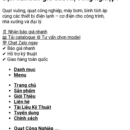
Quạt vuông, quạt công nghiệp, máy bơm, bình tích áp
cùng các thiết bị điện lạnh – cơ điện cho công trình,
nhà xưởng và đại lý.
📄 Nhận báo giá nhanh
📖 Tải catalogue
⚙️ Tư vấn chọn model
💬 Chat Zalo ngay
✔
Báo giá nhanh
✔
Hỗ trợ kỹ thuật
✔
Giao hàng toàn quốc
Danh mục
Menu
Trang chủ
Sản phẩm
Giới Thiệu
Liên hệ
Tài Liệu Kỹ Thuật
Tuyển dụng
Chính sách
Quạt Công Nghiệp