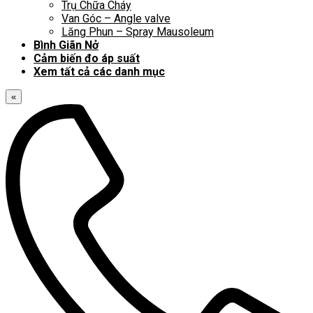
Trụ Chữa Cháy
Van Góc – Angle valve
Lăng Phun – Spray Mausoleum
Bình Giãn Nở
Cảm biến đo áp suất
Xem tất cả các danh mục
«