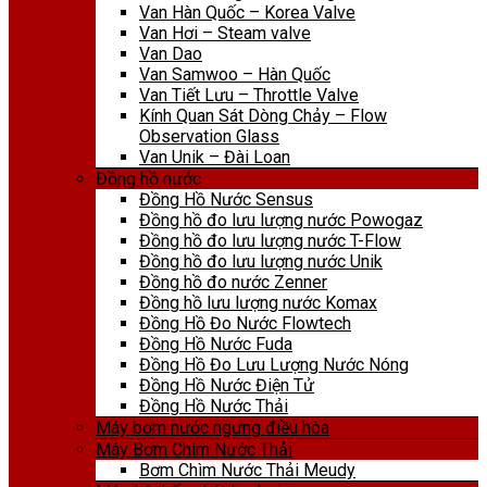
Van Hàn Quốc – Korea Valve
Van Hơi – Steam valve
Van Dao
Van Samwoo – Hàn Quốc
Van Tiết Lưu – Throttle Valve
Kính Quan Sát Dòng Chảy – Flow
Observation Glass
Van Unik – Đài Loan
Đồng hồ nước
Đồng Hồ Nước Sensus
Đồng hồ đo lưu lượng nước Powogaz
Đồng hồ đo lưu lượng nước T-Flow
Đồng hồ đo lưu lượng nước Unik
Đồng hồ đo nước Zenner
Đồng hồ lưu lượng nước Komax
Đồng Hồ Đo Nước Flowtech
Đồng Hồ Nước Fuda
Đồng Hồ Đo Lưu Lượng Nước Nóng
Đồng Hồ Nước Điện Tử
Đồng Hồ Nước Thải
Máy bơm nước ngưng điều hòa
Máy Bơm Chìm Nước Thải
Bơm Chìm Nước Thải Meudy