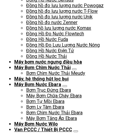
Đồng hồ đo lưu lượng nước Powogaz
Đồng hồ đo lưu lượng nước T-Flow
Đồng hồ đo lưu lượng nước Unik
Đồng hồ đo nước Zenner
Đồng hồ lưu lượng nước Komax
Đồng Hồ Đo Nước Flowtech
Đồng Hồ Nước Fuda
Đồng Hồ Đo Lưu Lượng Nước Nóng
Đồng Hồ Nước Điện Tử
Đồng Hồ Nước Thải
Máy bơm nước ngưng điều hòa
Máy Bơm Chìm Nước Thải
Bơm Chìm Nước Thải Meudy
Máy, hệ thống hút lọc bụi
Máy Bơm Nước Ebara
Bơm Trục Đứng Ebara
Máy Bơm Chữa Cháy Ebara
Bơm Tự Mồi Ebara
Bơm Ly Tâm Ebara
Bơm Chìm Nước Thải Ebara
Máy Bơm Tăng Áp Ebara
Máy Bơm Nước Wilo
Van PCCC / Thiết Bị PCCC