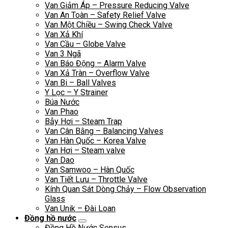
Van Giảm Áp – Pressure Reducing Valve
Van An Toàn – Safety Relief Valve
Van Một Chiều – Swing Check Valve
Van Xả Khí
Van Cầu – Globe Valve
Van 3 Ngã
Van Báo Động – Alarm Valve
Van Xả Tràn – Overflow Valve
Van Bi – Ball Valves
Y Lọc – Y Strainer
Búa Nước
Van Phao
Bẫy Hơi – Steam Trap
Van Cân Bằng – Balancing Valves
Van Hàn Quốc – Korea Valve
Van Hơi – Steam valve
Van Dao
Van Samwoo – Hàn Quốc
Van Tiết Lưu – Throttle Valve
Kính Quan Sát Dòng Chảy – Flow Observation
Glass
Van Unik – Đài Loan
Đồng hồ nước
Đồng Hồ Nước Sensus