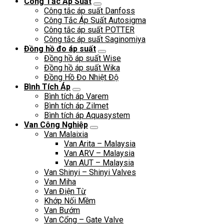
Công Tắc Áp Suất
Công tắc áp suất Danfoss
Công Tắc Áp Suất Autosigma
Công tắc áp suất POTTER
Công tắc áp suất Saginomiya
Đồng hồ đo áp suất
Đồng hồ áp suất Wise
Đồng hồ áp suất Wika
Đồng Hồ Đo Nhiệt Độ
Bình Tích Áp
Bình tích áp Varem
Bình tích áp Zilmet
Bình tích áp Aquasystem
Van Công Nghiệp
Van Malaixia
Van Arita – Malaysia
Van ARV – Malaysia
Van AUT – Malaysia
Van Shinyi – Shinyi Valves
Van Miha
Van Điện Từ
Khớp Nối Mềm
Van Bướm
Van Cổng – Gate Valve