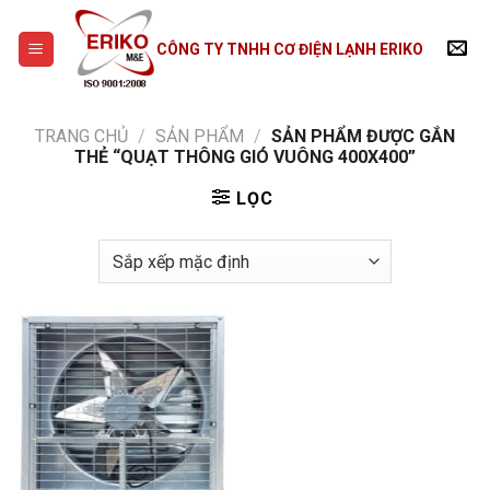
Skip
to
CÔNG TY TNHH CƠ ĐIỆN LẠNH ERIKO
content
TRANG CHỦ
/
SẢN PHẨM
/
SẢN PHẨM ĐƯỢC GẮN
THẺ “QUẠT THÔNG GIÓ VUÔNG 400X400”
LỌC