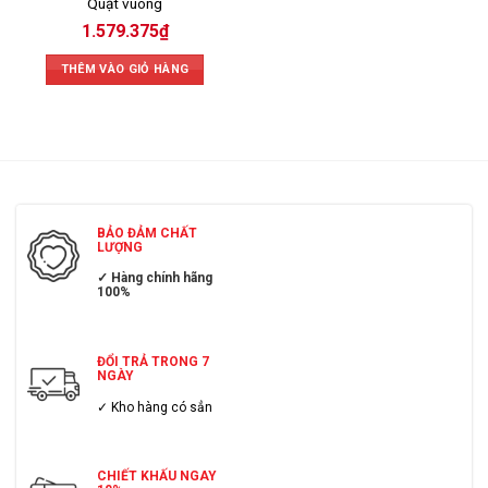
Quạt vuông
1.579.375
₫
THÊM VÀO GIỎ HÀNG
BẢO ĐẢM CHẤT
LƯỢNG
✓ Hàng chính hãng
100%
ĐỔI TRẢ TRONG 7
NGÀY
✓ Kho hàng có sẳn
CHIẾT KHẤU NGAY