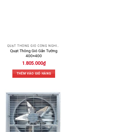
QUẠT THÔNG GIÓ CÔNG NGHIỆP
Quạt Thông Gió Gắn Tường
400×400
1.805.000
₫
THÊM VÀO GIỎ HÀNG