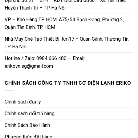
Địa chỉ: Số 37 – BT4 – KĐT Mới Cầu Bươu – Xã Tân Triều –
Huyện Thanh Trì – TP Hà Nội
VP – Kho Hàng TP HCM: A75/54 Bạch Đằng, Phường 2,
Quận Tân Bình, TP HCM
Nhà Máy Chế Tạo Thiết Bị: Km17 – Quán Gánh, Thường Tín,
TP Hà Nội
Hotline / Zalo: 0984 666 480 — Email:
erikovn.sg@gmail.com
CHÍNH SÁCH CÔNG TY TNHH CƠ ĐIỆN LẠNH ERIKO
Chính sách đại lý
Chính sách đổi trả hàng
Chính Sách Bảo Hành
Phương thức đặt hàng