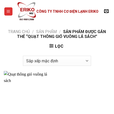
Skip
to
CÔNG TY TNHH CƠ ĐIỆN LẠNH ERIKO
content
TRANG CHỦ
/
SẢN PHẨM
/
SẢN PHẨM ĐƯỢC GẮN
THẺ “QUẠT THÔNG GIÓ VUÔNG LÁ SÁCH”
LỌC