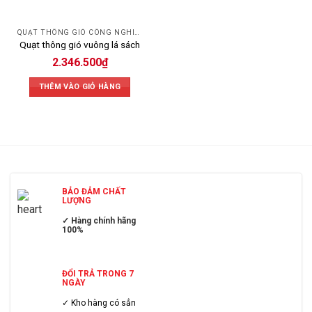
QUẠT THÔNG GIÓ CÔNG NGHIỆP
Quạt thông gió vuông lá sách
2.346.500
₫
THÊM VÀO GIỎ HÀNG
BẢO ĐẢM CHẤT
LƯỢNG
✓ Hàng chính hãng
100%
ĐỔI TRẢ TRONG 7
NGÀY
✓ Kho hàng có sẳn