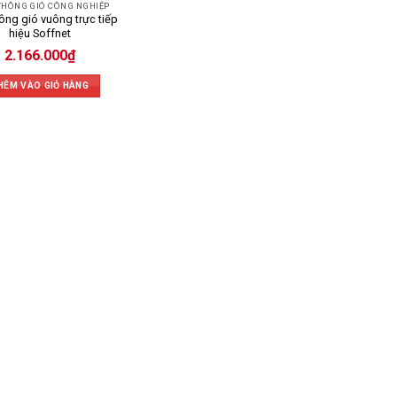
THÔNG GIÓ CÔNG NGHIỆP
ông gió vuông trực tiếp
hiệu Soffnet
2.166.000
₫
HÊM VÀO GIỎ HÀNG