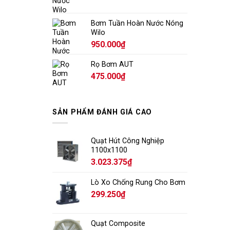
Bơm Tuần Hoàn Nước Nóng
Wilo
950.000
₫
Rọ Bơm AUT
475.000
₫
SẢN PHẨM ĐÁNH GIÁ CAO
Quạt Hút Công Nghiệp
1100x1100
3.023.375
₫
Lò Xo Chống Rung Cho Bơm
299.250
₫
Quạt Composite