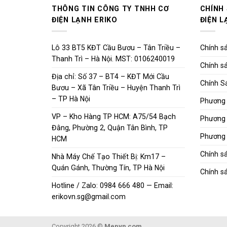
THÔNG TIN CÔNG TY TNHH CƠ
CHÍNH
ĐIỆN LẠNH ERIKO
ĐIỆN L
Lô 33 BT5 KĐT Cầu Bươu – Tân Triều –
Chính sá
Thanh Trì – Hà Nội. MST: 0106240019
Chính sá
Địa chỉ: Số 37 – BT4 – KĐT Mới Cầu
Chính S
Bươu – Xã Tân Triều – Huyện Thanh Trì
– TP Hà Nội
Phương 
VP – Kho Hàng TP HCM: A75/54 Bạch
Phương 
Đằng, Phường 2, Quận Tân Bình, TP
Phương 
HCM
Chính s
Nhà Máy Chế Tạo Thiết Bị: Km17 –
Quán Gánh, Thường Tín, TP Hà Nội
Chính sá
Hotline / Zalo: 0984 666 480 — Email:
erikovn.sg@gmail.com
Copyright 2026 ©
Mepvn.com