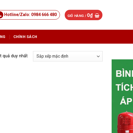
Hotline/Zalo: 0984 666 480
0
₫
GIỎ HÀNG /
ỤNG
CHÍNH SÁCH
ết quả duy nhất