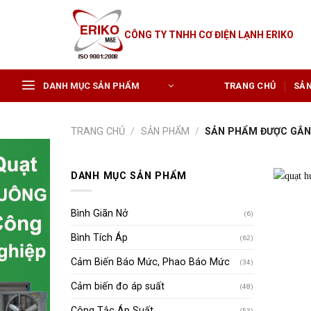
Skip
to
CÔNG TY TNHH CƠ ĐIỆN LẠNH ERIKO
content
DANH MỤC SẢN PHẨM
TRANG CHỦ
SẢ
TRANG CHỦ
/
SẢN PHẨM
/
SẢN PHẨM ĐƯỢC GẮN 
DANH MỤC SẢN PHẨM
Bình Giãn Nở
(6)
Bình Tích Áp
(62)
Cảm Biến Báo Mức, Phao Báo Mức
(34)
Cảm biến đo áp suất
(48)
Công Tắc Áp Suất
(53)