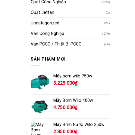
Quạt Công Nghiệp
(223)
Quạt Jetfan
(2)
Uncategorized
(24)
Van Công Nghiệp
(670)
Van PCCC / Thiết Bị PCCC
(46)
SẢN PHẨM MỚI
Máy bơm wilo 750w
5.225.000
₫
Máy Bơm Wilo 400w
4.750.000
₫
Máy Bơm Nước Wilo 250w
2.850.000
₫