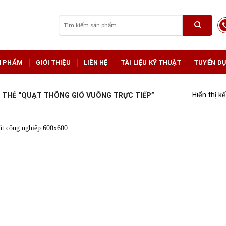
Tìm
kiếm:
N PHẨM
GIỚI THIỆU
LIÊN HỆ
TÀI LIỆU KỸ THUẬT
TUYỂN D
Hiển thị k
THẺ “QUẠT THÔNG GIÓ VUÔNG TRỰC TIẾP”