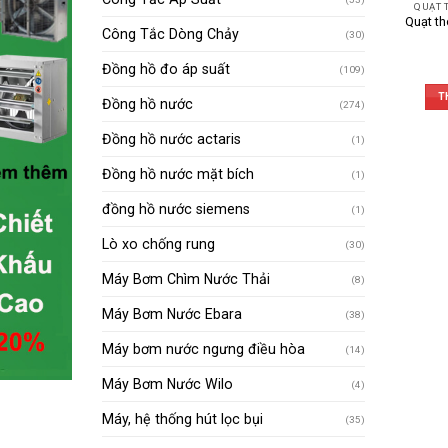
QUẠT 
Quạt th
Công Tắc Dòng Chảy
(30)
Đồng hồ đo áp suất
(109)
T
Đồng hồ nước
(274)
Đồng hồ nước actaris
(1)
Đồng hồ nước mặt bích
(1)
đồng hồ nước siemens
(1)
Lò xo chống rung
(30)
Máy Bơm Chìm Nước Thải
(8)
Máy Bơm Nước Ebara
(38)
Máy bơm nước ngưng điều hòa
(14)
Máy Bơm Nước Wilo
(4)
Máy, hệ thống hút lọc bụi
(35)