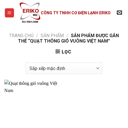
Skip
to
CÔNG TY TNHH CƠ ĐIỆN LẠNH ERIKO
content
TRANG CHỦ
/
SẢN PHẨM
/
SẢN PHẨM ĐƯỢC GẮN
THẺ “QUẠT THÔNG GIÓ VUÔNG VIỆT NAM”
LỌC