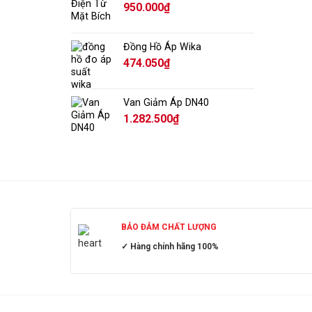
950.000
₫
Đồng Hồ Áp Wika
474.050
₫
Van Giảm Áp DN40
1.282.500
₫
BẢO ĐẢM CHẤT LƯỢNG
✓ Hàng chính hãng 100%