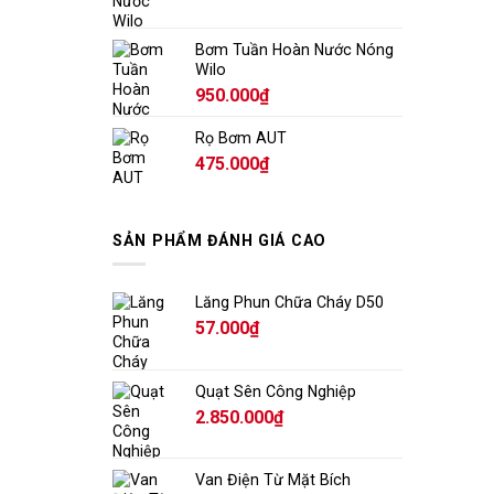
Bơm Tuần Hoàn Nước Nóng
Wilo
950.000
₫
Rọ Bơm AUT
475.000
₫
SẢN PHẨM ĐÁNH GIÁ CAO
Lăng Phun Chữa Cháy D50
57.000
₫
Quạt Sên Công Nghiệp
2.850.000
₫
Van Điện Từ Mặt Bích