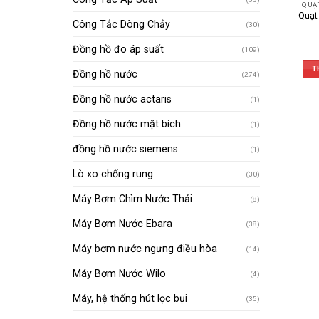
QUẠ
Quạt
Công Tắc Dòng Chảy
(30)
Đồng hồ đo áp suất
(109)
T
Đồng hồ nước
(274)
Đồng hồ nước actaris
(1)
Đồng hồ nước mặt bích
(1)
đồng hồ nước siemens
(1)
Lò xo chống rung
(30)
Máy Bơm Chìm Nước Thải
(8)
Máy Bơm Nước Ebara
(38)
Máy bơm nước ngưng điều hòa
(14)
Máy Bơm Nước Wilo
(4)
Máy, hệ thống hút lọc bụi
(35)