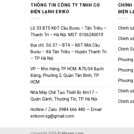
THÔNG TIN CÔNG TY TNHH CƠ
CHÍNH
ĐIỆN LẠNH ERIKO
ĐIỆN L
Lô 33 BT5 KĐT Cầu Bươu – Tân Triều –
Chính sá
Thanh Trì – Hà Nội. MST: 0106240019
Chính sá
Địa chỉ: Số 37 – BT4 – KĐT Mới Cầu
Chính S
Bươu – Xã Tân Triều – Huyện Thanh Trì
– TP Hà Nội
Phương 
VP – Kho Hàng TP HCM: A75/54 Bạch
Phương 
Đằng, Phường 2, Quận Tân Bình, TP
Phương 
HCM
Chính s
Nhà Máy Chế Tạo Thiết Bị: Km17 –
Quán Gánh, Thường Tín, TP Hà Nội
Chính sá
Hotline / Zalo: 0984 666 480 — Email:
erikovn.sg@gmail.com
Copyright 2026 ©
Mepvn.com