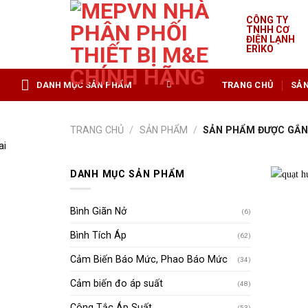
Skip
CÔNG TY
to
TNHH CƠ
content
ĐIỆN LẠNH
ERIKO
DANH MỤC SẢN PHẨM
TRANG CHỦ
SẢ
TRANG CHỦ
/
SẢN PHẨM
/
SẢN PHẨM ĐƯỢC GẮN 
DANH MỤC SẢN PHẨM
Bình Giãn Nở
(6)
Bình Tích Áp
(62)
Cảm Biến Báo Mức, Phao Báo Mức
(34)
Cảm biến đo áp suất
(48)
Công Tắc Áp Suất
(53)