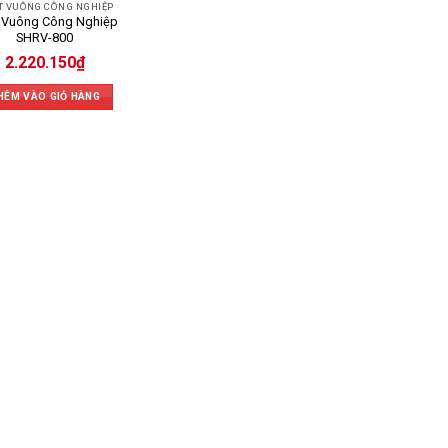
T VUÔNG CÔNG NGHIỆP
 Vuông Công Nghiệp
SHRV-800
2.220.150
₫
HÊM VÀO GIỎ HÀNG