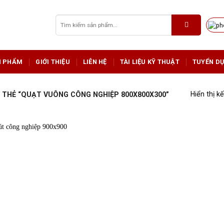
Tìm
kiếm:
N PHẨM
GIỚI THIỆU
LIÊN HỆ
TÀI LIỆU KỸ THUẬT
TUYỂN D
Hiển thị k
THẺ “QUẠT VUÔNG CÔNG NGHIỆP 800X800X300”