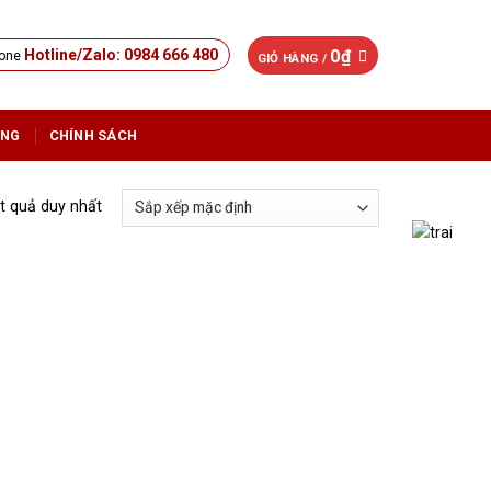
0
₫
Hotline/Zalo: 0984 666 480
GIỎ HÀNG /
ỤNG
CHÍNH SÁCH
ết quả duy nhất