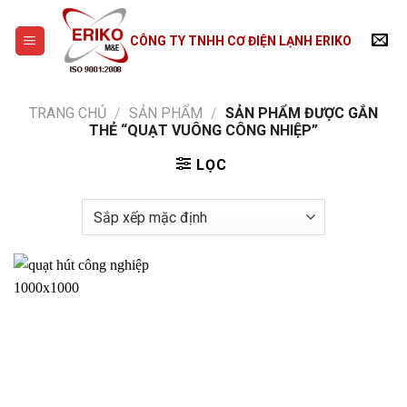
Skip
to
CÔNG TY TNHH CƠ ĐIỆN LẠNH ERIKO
content
TRANG CHỦ
/
SẢN PHẨM
/
SẢN PHẨM ĐƯỢC GẮN
THẺ “QUẠT VUÔNG CÔNG NHIỆP”
LỌC