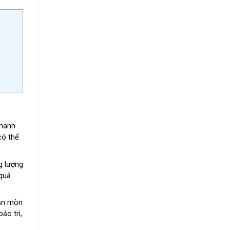
nhanh
có thể
g lượng
quả
 ăn mòn
ảo trì,