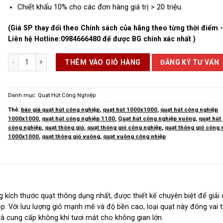
Chiết khấu 10% cho các đơn hàng giá trị > 20 triệu.
(Giá SP thay đổi theo Chính sách của hãng theo từng thời điểm 
Liên hệ Hotline:
0984666480
để được BG chính xác nhất )
Quạt Hút Công Nghiệp 1000x1000 số lượng
ĐĂNG KÝ TƯ VẤN
THÊM VÀO GIỎ HÀNG
Danh mục:
Quạt Hút Công Nghiệp
Thẻ:
báo giá quạt hút công nghiệp
,
quạt hút 1000x1000
,
quạt hút công nghiệp
1000x1000
,
quạt hút công nghiệp 1100
,
Quạt hút công nghiệp vuông
,
quạt hút 
công nghiệp
,
quạt thông gió
,
quạt thông gió công nghiệp
,
quạt thông gió công 
1000x1000
,
quạt thông gió vuông
,
quạt vuông công nhiệp
 kích thước quạt thông dụng nhất, được thiết kế chuyên biệt để giải 
p. Với lưu lượng gió mạnh mẽ và độ bền cao, loại quạt này đóng vai t
 và cung cấp không khí tươi mát cho không gian lớn.