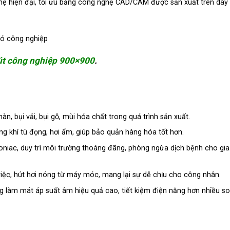
hệ hiện đại, tối ưu bằng công nghệ CAD/CAM được sản xuất trên dây 
út công nghiệp 900×900
.
àn, bụi vải, bụi gỗ, mùi hóa chất trong quá trình sản xuất.
ng khí tù đọng, hơi ẩm, giúp bảo quản hàng hóa tốt hơn.
oniac, duy trì môi trường thoáng đãng, phòng ngừa dịch bệnh cho gia
iệc, hút hơi nóng từ máy móc, mang lại sự dễ chịu cho công nhân.
 làm mát áp suất âm hiệu quả cao, tiết kiệm điện năng hơn nhiều so