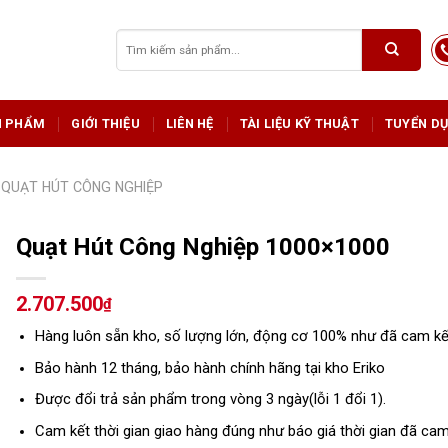
Tìm
kiếm:
N PHẨM
GIỚI THIỆU
LIÊN HỆ
TÀI LIỆU KỸ THUẬT
TUYỂN D
QUẠT HÚT CÔNG NGHIỆP
Quạt Hút Công Nghiệp 1000×1000
2.707.500
₫
Hàng luôn sẵn kho, số lượng lớn, động cơ 100% như đã cam kế
Bảo hành 12 tháng, bảo hành chính hãng tại kho Eriko
Được đổi trả sản phẩm trong vòng 3 ngày(lỗi 1 đổi 1).
Cam kết thời gian giao hàng đúng như báo giá thời gian đã cam