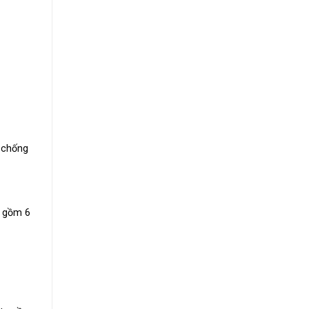
 chống
, gồm 6