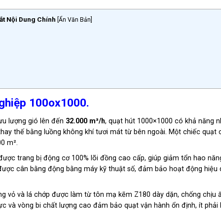
ắt Nội Dung Chính
[
Ẩn Văn Bản
]
nghiệp 100ox1000.
ưu lượng gió lên đến
32.000 m³/h
, quạt hút 1000×1000 có khả năng 
thay thế bằng luồng không khí tươi mát từ bên ngoài. Một chiếc quạt 
00 m².
ợc trang bị động cơ 100% lõi đồng cao cấp, giúp giảm tổn hao năn
 được cân bằng động bằng máy kỹ thuật số, đảm bảo hoạt động hiệu 
g vỏ và lá chớp được làm từ tôn mạ kẽm Z180 dày dặn, chống chịu
c và vòng bi chất lượng cao đảm bảo quạt vận hành ổn định, ít phải b