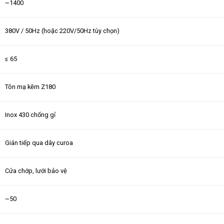
~1400
380V / 50Hz (hoặc 220V/50Hz tùy chọn)
≤ 65
Tôn mạ kẽm Z180
Inox 430 chống gỉ
Gián tiếp qua dây curoa
Cửa chớp, lưới bảo vệ
~50