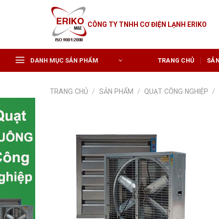
Skip
to
CÔNG TY TNHH CƠ ĐIỆN LẠNH ERIKO
content
DANH MỤC SẢN PHẨM
TRANG CHỦ
SẢ
TRANG CHỦ
/
SẢN PHẨM
/
QUẠT CÔNG NGHIỆP
/