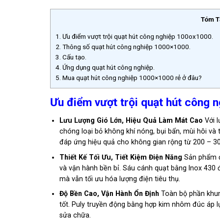
Tóm T
1.
Ưu điểm vượt trội quạt hút công nghiệp 100ox1000.
2.
Thông số quạt hút công nghiệp 1000×1000.
3.
Cấu tạo.
4.
Ứng dụng quạt hút công nghiệp.
5.
Mua quạt hút công nghiệp 1000×1000 rẻ ở đâu?
Ưu điểm vượt trội quạt hút công 
Lưu Lượng Gió Lớn, Hiệu Quả Làm Mát Cao
Với l
chóng loại bỏ không khí nóng, bụi bẩn, mùi hôi và 
đáp ứng hiệu quả cho không gian rộng từ 200 – 3
Thiết Kế Tối Ưu, Tiết Kiệm Điện Năng
Sản phẩm đư
và vận hành bền bỉ. Sáu cánh quạt bằng Inox 430
mà vẫn tối ưu hóa lượng điện tiêu thụ.
Độ Bền Cao, Vận Hành Ổn Định
Toàn bộ phần khun
tốt. Puly truyền động bằng hợp kim nhôm đúc áp lự
sửa chữa.