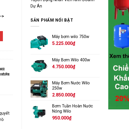
Dự Án
-->
SẢN PHẨM NỔI BẬT
Máy bơm wilo 750w
5.225.000
₫
Máy Bơm Wilo 400w
4.750.000
₫
gió
nghiệp
Máy Bơm Nước Wilo
250w
2.850.000
₫
Bơm Tuần Hoàn Nước
Nóng Wilo
quyết
950.000
₫
rò