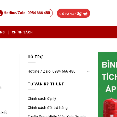
Hotline/Zalo: 0984 666 480
0
₫
GIỎ HÀNG /
ỤNG
CHÍNH SÁCH
HỖ TRỢ
Hotline / Zalo: 0984 666 480
TƯ VẤN KỸ THUẬT
t.
Chính sách đại lý
Chính sách đổi trả hàng
 kết.
Tuyển Dụng Nhân Viên Kinh Doanh