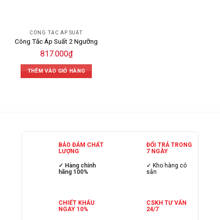
CÔNG TẮC ÁP SUẤT
Công Tắc Áp Suất 2 Ngưỡng
817.000
₫
THÊM VÀO GIỎ HÀNG
BẢO ĐẢM CHẤT
ĐỔI TRẢ TRONG
LƯỢNG
7 NGÀY
✓ Hàng chính
✓ Kho hàng có
hãng 100%
sẳn
CHIẾT KHẤU
CSKH TƯ VẤN
NGAY 10%
24/7