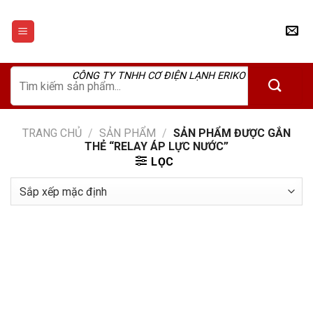
Skip
to
content
Tìm
CÔNG TY TNHH CƠ ĐIỆN LẠNH ERIKO
kiếm:
TRANG CHỦ
/
SẢN PHẨM
/
SẢN PHẨM ĐƯỢC GẮN
THẺ “RELAY ÁP LỰC NƯỚC”
LỌC