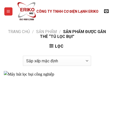
Skip
to
CÔNG TY TNHH CƠ ĐIỆN LẠNH ERIKO
content
TRANG CHỦ
/
SẢN PHẨM
/
SẢN PHẨM ĐƯỢC GẮN
THẺ “TỦ LỌC BỤI”
LỌC