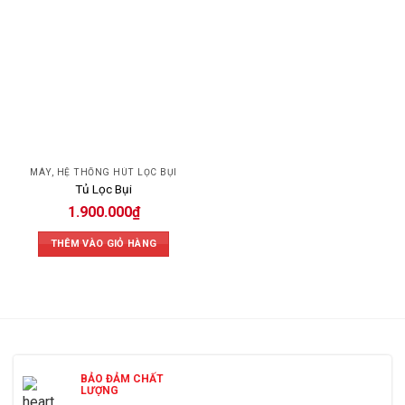
MÁY, HỆ THỐNG HÚT LỌC BỤI
Tủ Lọc Bụi
1.900.000
₫
THÊM VÀO GIỎ HÀNG
BẢO ĐẢM CHẤT
LƯỢNG