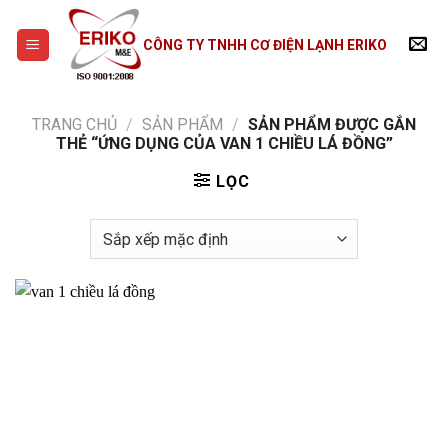
Skip
to
CÔNG TY TNHH CƠ ĐIỆN LẠNH ERIKO
content
TRANG CHỦ
/
SẢN PHẨM
/
SẢN PHẨM ĐƯỢC GẮN
THẺ “ỨNG DỤNG CỦA VAN 1 CHIỀU LÁ ĐỒNG”
LỌC