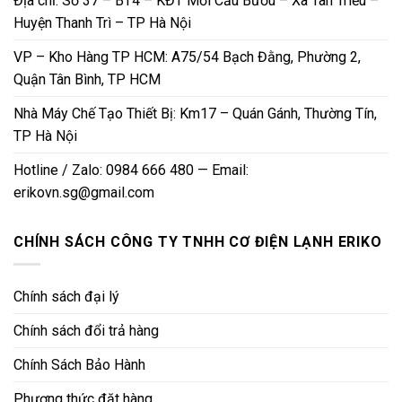
Địa chỉ: Số 37 – BT4 – KĐT Mới Cầu Bươu – Xã Tân Triều –
Huyện Thanh Trì – TP Hà Nội
VP – Kho Hàng TP HCM: A75/54 Bạch Đằng, Phường 2,
Quận Tân Bình, TP HCM
Nhà Máy Chế Tạo Thiết Bị: Km17 – Quán Gánh, Thường Tín,
TP Hà Nội
Hotline / Zalo: 0984 666 480 — Email:
erikovn.sg@gmail.com
CHÍNH SÁCH CÔNG TY TNHH CƠ ĐIỆN LẠNH ERIKO
Chính sách đại lý
Chính sách đổi trả hàng
Chính Sách Bảo Hành
Phương thức đặt hàng