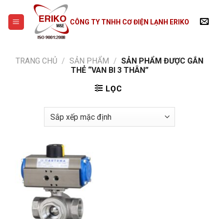
Skip
to
CÔNG TY TNHH CƠ ĐIỆN LẠNH ERIKO
content
TRANG CHỦ
/
SẢN PHẨM
/
SẢN PHẨM ĐƯỢC GẮN
THẺ “VAN BI 3 THÂN”
LỌC