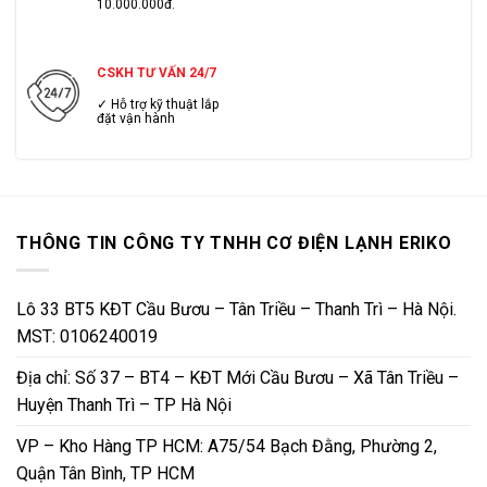
10.000.000đ.
CSKH TƯ VẤN 24/7
✓ Hỗ trợ kỹ thuật lắp
đặt vận hành
THÔNG TIN CÔNG TY TNHH CƠ ĐIỆN LẠNH ERIKO
Lô 33 BT5 KĐT Cầu Bươu – Tân Triều – Thanh Trì – Hà Nội.
MST: 0106240019
Địa chỉ: Số 37 – BT4 – KĐT Mới Cầu Bươu – Xã Tân Triều –
Huyện Thanh Trì – TP Hà Nội
VP – Kho Hàng TP HCM: A75/54 Bạch Đằng, Phường 2,
Quận Tân Bình, TP HCM