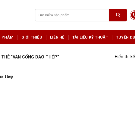
Tìm
kiếm:
N PHẨM
GIỚI THIỆU
LIÊN HỆ
TÀI LIỆU KỸ THUẬT
TUYỂN D
Hiển thị k
THẺ “VAN CỔNG DAO THÉP”