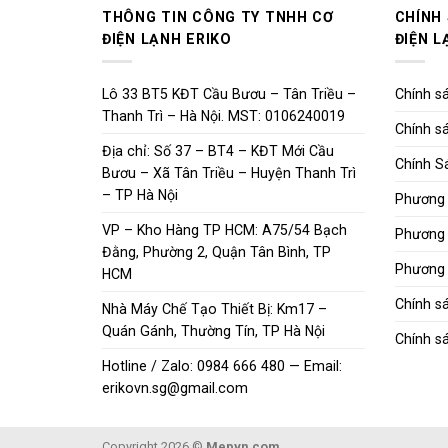
THÔNG TIN CÔNG TY TNHH CƠ
CHÍNH
ĐIỆN LẠNH ERIKO
ĐIỆN L
Lô 33 BT5 KĐT Cầu Bươu – Tân Triều –
Chính sá
Thanh Trì – Hà Nội. MST: 0106240019
Chính sá
Địa chỉ: Số 37 – BT4 – KĐT Mới Cầu
Chính S
Bươu – Xã Tân Triều – Huyện Thanh Trì
– TP Hà Nội
Phương 
VP – Kho Hàng TP HCM: A75/54 Bạch
Phương 
Đằng, Phường 2, Quận Tân Bình, TP
Phương 
HCM
Chính s
Nhà Máy Chế Tạo Thiết Bị: Km17 –
Quán Gánh, Thường Tín, TP Hà Nội
Chính sá
Hotline / Zalo: 0984 666 480 — Email:
erikovn.sg@gmail.com
Copyright 2026 ©
Mepvn.com