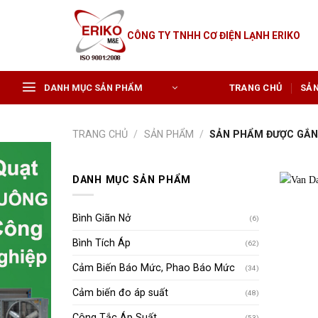
Skip
to
CÔNG TY TNHH CƠ ĐIỆN LẠNH ERIKO
content
DANH MỤC SẢN PHẨM
TRANG CHỦ
SẢ
TRANG CHỦ
/
SẢN PHẨM
/
SẢN PHẨM ĐƯỢC GẮN 
DANH MỤC SẢN PHẨM
Bình Giãn Nở
(6)
Bình Tích Áp
(62)
Cảm Biến Báo Mức, Phao Báo Mức
(34)
Cảm biến đo áp suất
(48)
Công Tắc Áp Suất
(53)