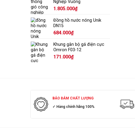
Nghiệp Vuông
1.805.000
₫
Đồng hồ nước nóng Unik
DN15
684.000
₫
Khung gắn bộ gá điện cực
Omron F03-12
171.000
₫
BẢO ĐẢM CHẤT LƯỢNG
✓ Hàng chính hãng 100%