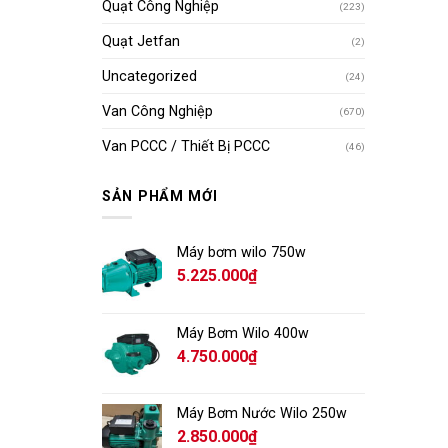
Quạt Công Nghiệp
(223)
Quạt Jetfan
(2)
Uncategorized
(24)
Van Công Nghiệp
(670)
Van PCCC / Thiết Bị PCCC
(46)
SẢN PHẨM MỚI
Máy bơm wilo 750w
5.225.000
₫
Máy Bơm Wilo 400w
4.750.000
₫
Máy Bơm Nước Wilo 250w
2.850.000
₫