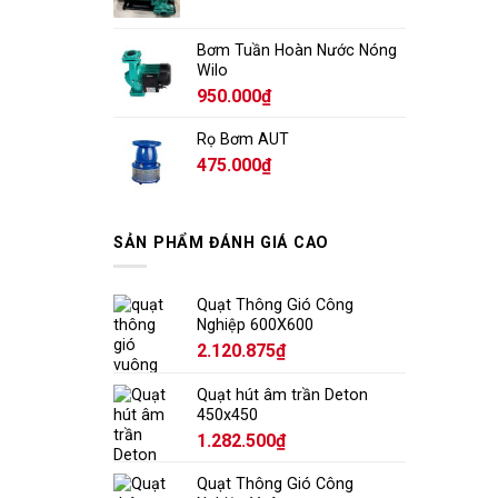
Bơm Tuần Hoàn Nước Nóng
Wilo
950.000
₫
Rọ Bơm AUT
475.000
₫
SẢN PHẨM ĐÁNH GIÁ CAO
Quạt Thông Gió Công
Nghiệp 600X600
2.120.875
₫
Quạt hút âm trần Deton
450x450
1.282.500
₫
Quạt Thông Gió Công