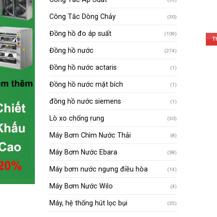
Công Tắc Dòng Chảy
(30)
Đồng hồ đo áp suất
(109)
T
Đồng hồ nước
(274)
Đồng hồ nước actaris
(1)
Đồng hồ nước mặt bích
(1)
đồng hồ nước siemens
(1)
Lò xo chống rung
(30)
Máy Bơm Chìm Nước Thải
(8)
Máy Bơm Nước Ebara
(38)
Máy bơm nước ngưng điều hòa
(14)
Máy Bơm Nước Wilo
(4)
Máy, hệ thống hút lọc bụi
(35)