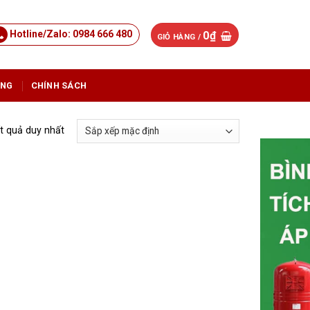
Hotline/Zalo: 0984 666 480
0
₫
GIỎ HÀNG /
ỤNG
CHÍNH SÁCH
ết quả duy nhất