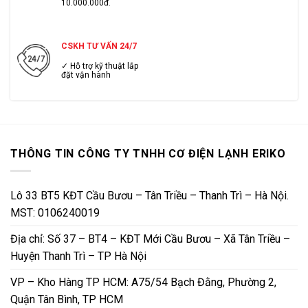
10.000.000đ.
CSKH TƯ VẤN 24/7
✓ Hỗ trợ kỹ thuật lắp
đặt vận hành
THÔNG TIN CÔNG TY TNHH CƠ ĐIỆN LẠNH ERIKO
Lô 33 BT5 KĐT Cầu Bươu – Tân Triều – Thanh Trì – Hà Nội.
MST: 0106240019
Địa chỉ: Số 37 – BT4 – KĐT Mới Cầu Bươu – Xã Tân Triều –
Huyện Thanh Trì – TP Hà Nội
VP – Kho Hàng TP HCM: A75/54 Bạch Đằng, Phường 2,
Quận Tân Bình, TP HCM