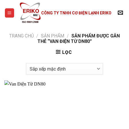
Skip
to
CÔNG TY TNHH CƠ ĐIỆN LẠNH ERIKO
content
TRANG CHỦ
/
SẢN PHẨM
/
SẢN PHẨM ĐƯỢC GẮN
THẺ “VAN ĐIỆN TỪ DN80”
LỌC