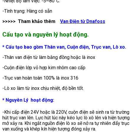
-Nhiệt độ làm việc: -5~80°C.
-Tình trạng: Hàng có sẵn
>>>>> Tham khảo thêm
Van Điện từ Dnafoss
Cấu tạo và nguyên lý hoạt động.
* Cấu tạo bao gồm Thân van, Cuộn điện, Trục van, Lò xo.
-Thân van điện từ làm bằng đồng hoặc là inox
-Cuộn điện lớp vỏ hợp kim nhôm cao cấp
-Trục van hoàn toàn 100% là inox 316
-Lò xo làm từ inox chịu nhiệt, độ bền tốt.
* Nguyên Lý hoạt động:
-Khi cấp điện 24V hoặc là 220V, cuộn điện sẽ sinh ra từ trường
hút trục van lên. Lực hút lúc này kéo lực lò xò lên và hiện tượng
mở xảy ra. Khi ngắt nguồn điện lò xo sẽ nở ra tự nhiên đẩy trục
van xuống và khép kín hiện tượng đóng xảy ra.