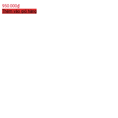
950.000
₫
Thêm vào giỏ hàng