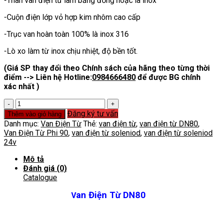
-Thân van điện từ làm bằng đồng hoặc là inox
-Cuộn điện lớp vỏ hợp kim nhôm cao cấp
-Trục van hoàn toàn 100% là inox 316
-Lò xo làm từ inox chịu nhiệt, độ bền tốt.
(Giá SP thay đổi theo Chính sách của hãng theo từng thời
điểm --> Liên hệ Hotline:
0984666480
để được BG chính
xác nhất )
Van
Điện
Đăng ký tư vấn
Thêm vào giỏ hàng
Từ
Danh mục:
Van Điện Từ
Thẻ:
van điện từ
,
van điện từ DN80
,
DN80
Van Điện Từ Phi 90
,
van điện từ soleniod
,
van điện từ soleniod
số
24v
lượng
Mô tả
Đánh giá (0)
Catalogue
an Điện Từ DN80
V