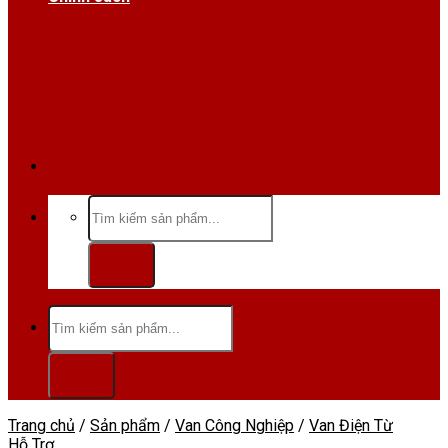
Hotline/Zalo:0984 666 480
Tìm
kiếm:
Tìm
kiếm:
Trang chủ
/
Sản phẩm
/
Van Công Nghiệp
/
Van Điện Từ
Hỗ Trợ