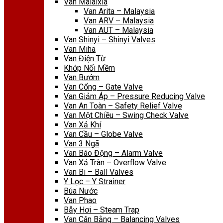
Van Malaixia
Van Arita – Malaysia
Van ARV – Malaysia
Van AUT – Malaysia
Van Shinyi – Shinyi Valves
Van Miha
Van Điện Từ
Khớp Nối Mềm
Van Bướm
Van Cổng – Gate Valve
Van Giảm Áp – Pressure Reducing Valve
Van An Toàn – Safety Relief Valve
Van Một Chiều – Swing Check Valve
Van Xả Khí
Van Cầu – Globe Valve
Van 3 Ngã
Van Báo Động – Alarm Valve
Van Xả Tràn – Overflow Valve
Van Bi – Ball Valves
Y Lọc – Y Strainer
Búa Nước
Van Phao
Bẫy Hơi – Steam Trap
Van Cân Bằng – Balancing Valves