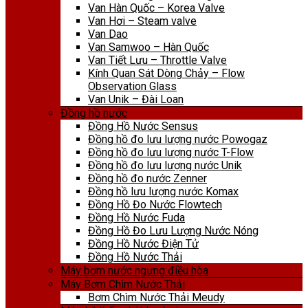
Van Hàn Quốc – Korea Valve
Van Hơi – Steam valve
Van Dao
Van Samwoo – Hàn Quốc
Van Tiết Lưu – Throttle Valve
Kính Quan Sát Dòng Chảy – Flow
Observation Glass
Van Unik – Đài Loan
Đồng hồ nước
Đồng Hồ Nước Sensus
Đồng hồ đo lưu lượng nước Powogaz
Đồng hồ đo lưu lượng nước T-Flow
Đồng hồ đo lưu lượng nước Unik
Đồng hồ đo nước Zenner
Đồng hồ lưu lượng nước Komax
Đồng Hồ Đo Nước Flowtech
Đồng Hồ Nước Fuda
Đồng Hồ Đo Lưu Lượng Nước Nóng
Đồng Hồ Nước Điện Tử
Đồng Hồ Nước Thải
Máy bơm nước ngưng điều hòa
Máy Bơm Chìm Nước Thải
Bơm Chìm Nước Thải Meudy