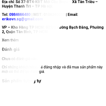
Địa chỉ: Số 37-BT4-KĐT Mới Cầu Bươu – Xã Tân Triều –
Huyện Thanh Trì – TP Hà nội.
| MST: 0106240019 | Email:
Tel:
0984666480
erikovn.sg@gmail.com
VP – Kho Hàng TP HCM: B22/2 đường Bạch Đằng, Phường
2, Quận Tân Bình, TP HCM
Xem thêm
Đánh giá
Chưa có đánh giá nào.
Chỉ những khách hàng đã đăng nhập và đã mua sản phẩm này
mới có thể để lại đánh giá.
Sản phẩm tương tự