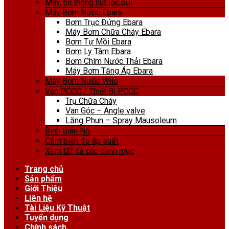
Máy, hệ thống hút lọc bụi
Máy Bơm Nước Ebara
Bơm Trục Đứng Ebara
Máy Bơm Chữa Cháy Ebara
Bơm Tự Mồi Ebara
Bơm Ly Tâm Ebara
Bơm Chìm Nước Thải Ebara
Máy Bơm Tăng Áp Ebara
Máy Bơm Nước Wilo
Van PCCC / Thiết Bị PCCC
Trụ Chữa Cháy
Van Góc – Angle valve
Lăng Phun – Spray Mausoleum
Bình Giãn Nở
Cảm biến đo áp suất
Xem tất cả các danh mục
Trang chủ
Sản phẩm
Giới Thiệu
Liên hệ
Tài Liệu Kỹ Thuật
Tuyển dụng
Chính sách