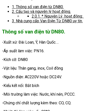
1.
Thông số van điện từ DN80.
2.
Cấu tạo và nguyên lý hoạt động.
2.0.1.
* Nguyên Lý hoạt động:
3.
Nhà cung cấp Van Điện Từ DN80 uy tín.
Thông số van điện từ DN80.
-Xuất xứ: Đài Loan, Ý, Hàn Quốc….
-Áp suất làm việc: PN16.
-Kích cỡ: DN80
-Vật liệu: Thân gang, inox, Coil đồng
-Nguồn điện: AC220V hoặc DC24V.
-Kiểu kết nối: Bắt bích
-Môi trường làm việc: Nước, khí nén, PCCC.
-Chứng chỉ chất lượng kèm theo: CO, CQ.