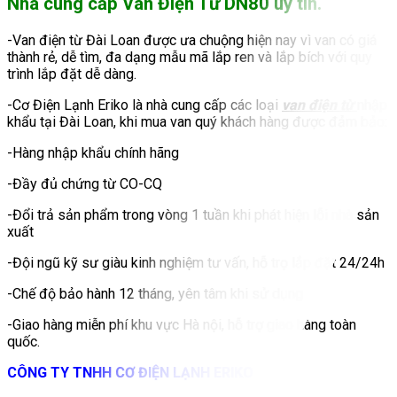
Nhà cung cấp Van Điện Từ DN80 uy tín.
-Van điện từ Đài Loan được ưa chuộng hiện nay vì van có giá
thành rẻ, dễ tìm, đa dạng mẫu mã lắp ren và lắp bích với quy
trình lắp đặt dễ dàng.
-Cơ Điện Lạnh Eriko là nhà cung cấp các loại
van điện từ
nhập
khẩu tại Đài Loan, khi mua van quý khách hàng được đảm bảo:
-Hàng nhập khẩu chính hãng
-Đầy đủ chứng từ CO-CQ
-Đổi trả sản phẩm trong vòng 1 tuần khi phát hiện lỗi nhà sản
xuất
-Đội ngũ kỹ sư giàu kinh nghiệm tư vấn, hỗ trọ lắp đặt 24/24h
-Chế độ bảo hành 12 tháng, yên tâm khi sử dụng
-Giao hàng miễn phí khu vực Hà nội, hỗ trợ giao hàng toàn
quốc.
CÔNG TY TNHH CƠ ĐIỆN LẠNH ERIKO