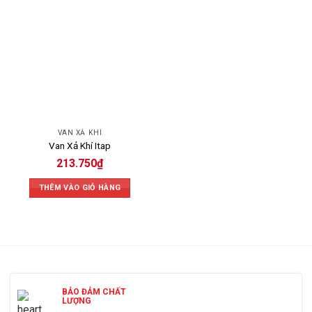
VAN XẢ KHÍ
Van Xả Khí Itap
213.750
₫
THÊM VÀO GIỎ HÀNG
BẢO ĐẢM CHẤT
LƯỢNG