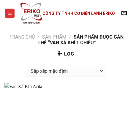
Skip
to
CÔNG TY TNHH CƠ ĐIỆN LẠNH ERIKO
content
TRANG CHỦ
/
SẢN PHẨM
/
SẢN PHẨM ĐƯỢC GẮN
THẺ “VAN XẢ KHÍ 1 CHIỀU”
LỌC