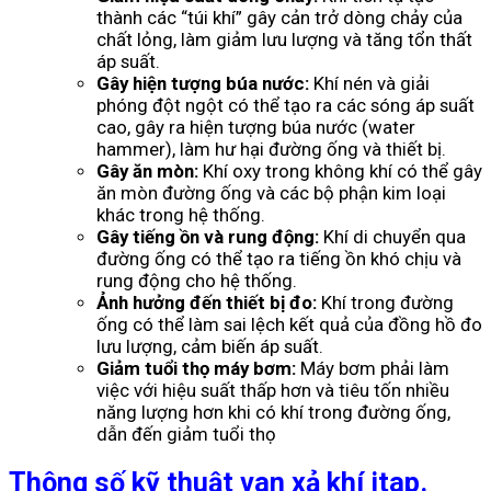
thành các “túi khí” gây cản trở dòng chảy của
chất lỏng, làm giảm lưu lượng và tăng tổn thất
áp suất.
Gây hiện tượng búa nước:
Khí nén và giải
phóng đột ngột có thể tạo ra các sóng áp suất
cao, gây ra hiện tượng búa nước (water
hammer), làm hư hại đường ống và thiết bị.
Gây ăn mòn:
Khí oxy trong không khí có thể gây
ăn mòn đường ống và các bộ phận kim loại
khác trong hệ thống.
Gây tiếng ồn và rung động:
Khí di chuyển qua
đường ống có thể tạo ra tiếng ồn khó chịu và
rung động cho hệ thống.
Ảnh hưởng đến thiết bị đo:
Khí trong đường
ống có thể làm sai lệch kết quả của đồng hồ đo
lưu lượng, cảm biến áp suất.
Giảm tuổi thọ máy bơm:
Máy bơm phải làm
việc với hiệu suất thấp hơn và tiêu tốn nhiều
năng lượng hơn khi có khí trong đường ống,
dẫn đến giảm tuổi thọ
Thông số kỹ thuật van xả khí itap.