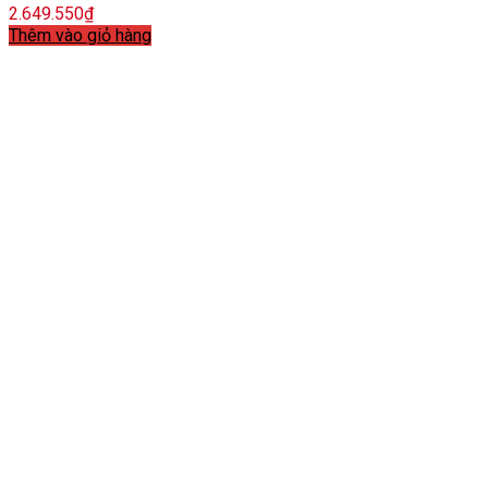
2.649.550
₫
Thêm vào giỏ hàng