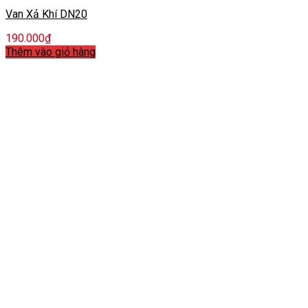
Van Xả Khí DN20
190.000
₫
Thêm vào giỏ hàng