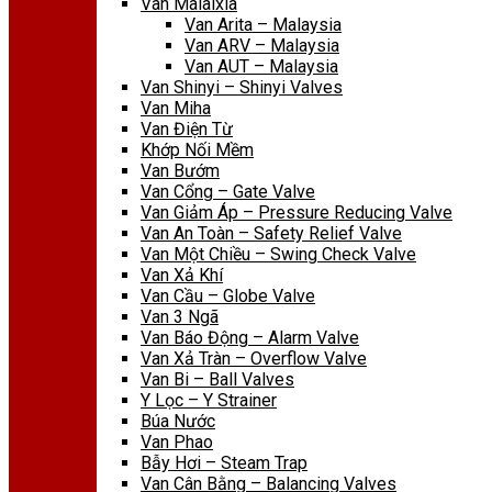
Van Malaixia
Van Arita – Malaysia
Van ARV – Malaysia
Van AUT – Malaysia
Van Shinyi – Shinyi Valves
Van Miha
Van Điện Từ
Khớp Nối Mềm
Van Bướm
Van Cổng – Gate Valve
Van Giảm Áp – Pressure Reducing Valve
Van An Toàn – Safety Relief Valve
Van Một Chiều – Swing Check Valve
Van Xả Khí
Van Cầu – Globe Valve
Van 3 Ngã
Van Báo Động – Alarm Valve
Van Xả Tràn – Overflow Valve
Van Bi – Ball Valves
Y Lọc – Y Strainer
Búa Nước
Van Phao
Bẫy Hơi – Steam Trap
Van Cân Bằng – Balancing Valves