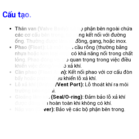
Cấu tạo.
Thân van (Valve Body):
Là bộ phận bên ngoài chứa
các cơ cấu bên trong, có cổng kết nối với đường
ống. Thường được làm từ đồng, gang, hoặc inox.
Phao (Float):
Là một quả cầu rỗng (thường bằng
nhựa hoặc kim loại nhẹ) có khả năng nổi trong chất
lỏng. Phao đóng vai trò quan trọng trong việc điều
khiển việc đóng/mở lỗ xả khí.
Cần phao (Float Arm):
Kết nối phao với cơ cấu đòn
bẩy hoặc piston điều khiển lỗ xả khí.
Lỗ xả khí (Orifice/Vent Port):
Lỗ thoát khí ra môi
trường bên ngoài.
Gioăng làm kín (Seal/O-ring):
Đảm bảo lỗ xả khí
được đóng kín hoàn toàn khi không có khí.
Nắp van (Cover):
Bảo vệ các bộ phận bên trong.