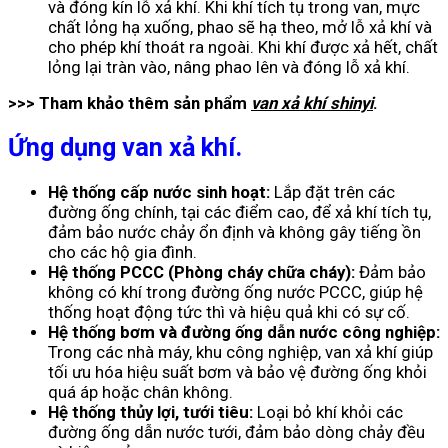
và đóng kín lỗ xả khí. Khi khí tích tụ trong van, mực
chất lỏng hạ xuống, phao sẽ hạ theo, mở lỗ xả khí và
cho phép khí thoát ra ngoài. Khi khí được xả hết, chất
lỏng lại tràn vào, nâng phao lên và đóng lỗ xả khí.
>>> Tham khảo thêm sản phẩm
van xả khí shinyi
.
Ứng dụng van xả khí.
Hệ thống cấp nước sinh hoạt:
Lắp đặt trên các
đường ống chính, tại các điểm cao, để xả khí tích tụ,
đảm bảo nước chảy ổn định và không gây tiếng ồn
cho các hộ gia đình.
Hệ thống PCCC (Phòng cháy chữa cháy):
Đảm bảo
không có khí trong đường ống nước PCCC, giúp hệ
thống hoạt động tức thì và hiệu quả khi có sự cố.
Hệ thống bơm và đường ống dẫn nước công nghiệp:
Trong các nhà máy, khu công nghiệp, van xả khí giúp
tối ưu hóa hiệu suất bơm và bảo vệ đường ống khỏi
quá áp hoặc chân không.
Hệ thống thủy lợi, tưới tiêu:
Loại bỏ khí khỏi các
đường ống dẫn nước tưới, đảm bảo dòng chảy đều