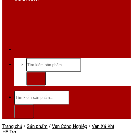
Hotline/Zalo:0984 666 480
Tìm
kiếm:
Tìm
kiếm:
Trang chủ
/
Sản phẩm
/
Van Công Nghiệp
/
Van Xả Khí
Hỗ Trợ