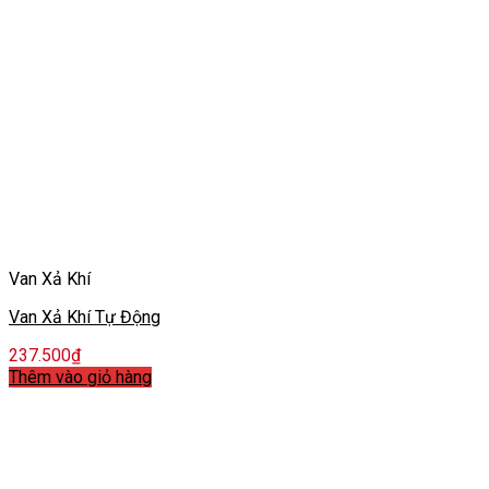
Van Xả Khí
Van Xả Khí Tự Động
237.500
₫
Thêm vào giỏ hàng