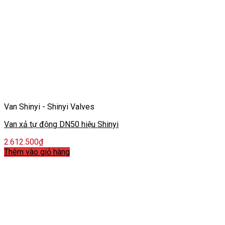
Van Shinyi - Shinyi Valves
Van xả tự động DN50 hiệu Shinyi
2.612.500
₫
Thêm vào giỏ hàng