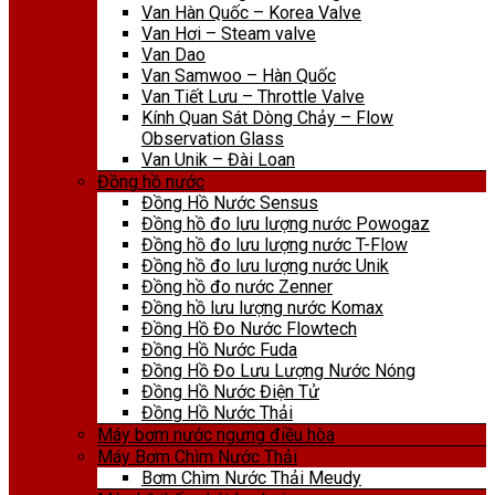
Van Hàn Quốc – Korea Valve
Van Hơi – Steam valve
Van Dao
Van Samwoo – Hàn Quốc
Van Tiết Lưu – Throttle Valve
Kính Quan Sát Dòng Chảy – Flow
Observation Glass
Van Unik – Đài Loan
Đồng hồ nước
Đồng Hồ Nước Sensus
Đồng hồ đo lưu lượng nước Powogaz
Đồng hồ đo lưu lượng nước T-Flow
Đồng hồ đo lưu lượng nước Unik
Đồng hồ đo nước Zenner
Đồng hồ lưu lượng nước Komax
Đồng Hồ Đo Nước Flowtech
Đồng Hồ Nước Fuda
Đồng Hồ Đo Lưu Lượng Nước Nóng
Đồng Hồ Nước Điện Tử
Đồng Hồ Nước Thải
Máy bơm nước ngưng điều hòa
Máy Bơm Chìm Nước Thải
Bơm Chìm Nước Thải Meudy