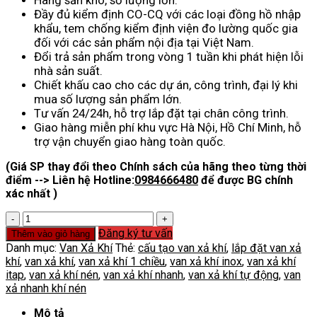
Đầy đủ kiểm định CO-CQ với các loại đồng hồ nhập
khẩu, tem chống kiểm định viện đo lường quốc gia
đối với các sản phẩm nội địa tại Việt Nam.
Đổi trả sản phẩm trong vòng 1 tuần khi phát hiện lỗi
nhà sản suất.
Chiết khấu cao cho các dự án, công trình, đại lý khi
mua số lượng sản phẩm lớn.
Tư vấn 24/24h, hỗ trợ lắp đặt tại chân công trình.
Giao hàng miễn phí khu vực Hà Nội, Hồ Chí Minh, hỗ
trợ vận chuyển giao hàng toàn quốc.
(Giá SP thay đổi theo Chính sách của hãng theo từng thời
điểm --> Liên hệ Hotline:
0984666480
để được BG chính
xác nhất )
Van
Xả
Đăng ký tư vấn
Thêm vào giỏ hàng
Khí
Danh mục:
Van Xả Khí
Thẻ:
cấu tạo van xả khí
,
lắp đặt van xả
Itap
khí
,
van xả khí
,
van xả khí 1 chiều
,
van xả khí inox
,
van xả khí
số
itap
,
van xả khí nén
,
van xả khí nhanh
,
van xả khí tự động
,
van
lượng
xả nhanh khí nén
Mô tả