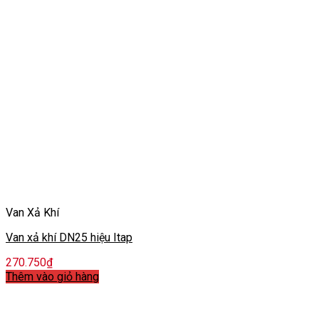
Van Xả Khí
Van xả khí DN25 hiệu Itap
270.750
₫
Thêm vào giỏ hàng