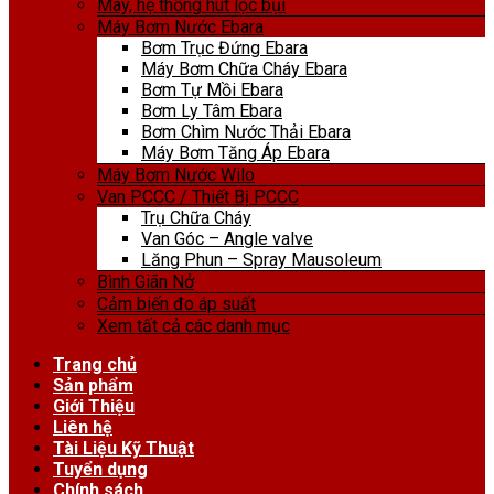
Máy, hệ thống hút lọc bụi
Máy Bơm Nước Ebara
Bơm Trục Đứng Ebara
Máy Bơm Chữa Cháy Ebara
Bơm Tự Mồi Ebara
Bơm Ly Tâm Ebara
Bơm Chìm Nước Thải Ebara
Máy Bơm Tăng Áp Ebara
Máy Bơm Nước Wilo
Van PCCC / Thiết Bị PCCC
Trụ Chữa Cháy
Van Góc – Angle valve
Lăng Phun – Spray Mausoleum
Bình Giãn Nở
Cảm biến đo áp suất
Xem tất cả các danh mục
Trang chủ
Sản phẩm
Giới Thiệu
Liên hệ
Tài Liệu Kỹ Thuật
Tuyển dụng
Chính sách