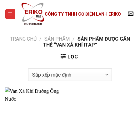
Skip
to
CÔNG TY TNHH CƠ ĐIỆN LẠNH ERIKO
content
TRANG CHỦ
/
SẢN PHẨM
/
SẢN PHẨM ĐƯỢC GẮN
THẺ “VAN XẢ KHÍ ITAP”
LỌC