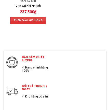
VAN XẢ KHÍ
Van Xả Khí Nhanh
237.500
₫
THÊM VÀO GIỎ HÀNG
BẢO ĐẢM CHẤT
LƯỢNG
✓ Hàng chính hãng
100%
ĐỔI TRẢ TRONG 7
NGÀY
✓ Kho hàng có sẳn