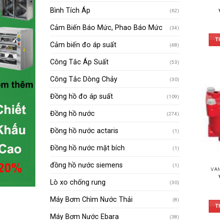
Bình Tích Áp
(62)
Cảm Biến Báo Mức, Phao Báo Mức
(34)
T
Cảm biến đo áp suất
(48)
Công Tắc Áp Suất
(53)
Công Tắc Dòng Chảy
(30)
Đồng hồ đo áp suất
(109)
Đồng hồ nước
(274)
Đồng hồ nước actaris
(1)
Đồng hồ nước mặt bích
(1)
đồng hồ nước siemens
(1)
VAN
Lò xo chống rung
(30)
Máy Bơm Chìm Nước Thải
(8)
T
Máy Bơm Nước Ebara
(38)