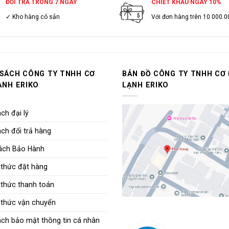
ĐỔI TRẢ TRONG 7 NGÀY
CHIẾT KHẤU NGAY 10%
✓ Kho hàng có sẳn
Với đơn hàng trên 10.000.0
 SÁCH CÔNG TY TNHH CƠ
BẢN ĐỒ CÔNG TY TNHH CƠ 
ẠNH ERIKO
LẠNH ERIKO
ch đại lý
ch đổi trả hàng
ách Bảo Hành
thức đặt hàng
thức thanh toán
thức vận chuyển
ách bảo mật thông tin cá nhân