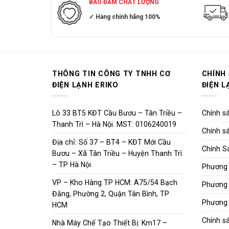
BẢO ĐẢM CHẤT LƯỢNG
✓ Hàng chính hãng 100%
THÔNG TIN CÔNG TY TNHH CƠ
CHÍNH
ĐIỆN LẠNH ERIKO
ĐIỆN L
Lô 33 BT5 KĐT Cầu Bươu – Tân Triều –
Chính sá
Thanh Trì – Hà Nội. MST: 0106240019
Chính sá
Địa chỉ: Số 37 – BT4 – KĐT Mới Cầu
Chính S
Bươu – Xã Tân Triều – Huyện Thanh Trì
– TP Hà Nội
Phương 
VP – Kho Hàng TP HCM: A75/54 Bạch
Phương 
Đằng, Phường 2, Quận Tân Bình, TP
Phương 
HCM
Chính s
Nhà Máy Chế Tạo Thiết Bị: Km17 –