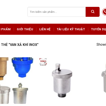
Tìm
kiếm:
N PHẨM
GIỚI THIỆU
LIÊN HỆ
TÀI LIỆU KỸ THUẬT
TUYỂN D
Showin
HẺ “VAN XẢ KHÍ INOX”