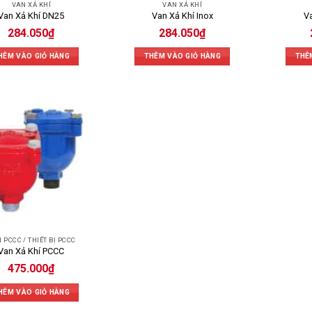
VAN XẢ KHÍ
VAN XẢ KHÍ
Van Xả Khí DN25
Van Xả Khí Inox
Va
284.050
₫
284.050
₫
HÊM VÀO GIỎ HÀNG
THÊM VÀO GIỎ HÀNG
THÊ
 PCCC / THIẾT BỊ PCCC
Van Xả Khí PCCC
475.000
₫
HÊM VÀO GIỎ HÀNG