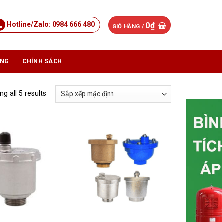
Hotline/Zalo: 0984 666 480
0
₫
GIỎ HÀNG /
ỤNG
CHÍNH SÁCH
g all 5 results