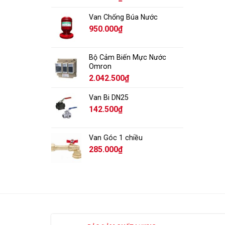
Van Chống Búa Nước
950.000
₫
Bộ Cảm Biến Mực Nước
Omron
2.042.500
₫
Van Bi DN25
142.500
₫
Van Góc 1 chiều
285.000
₫