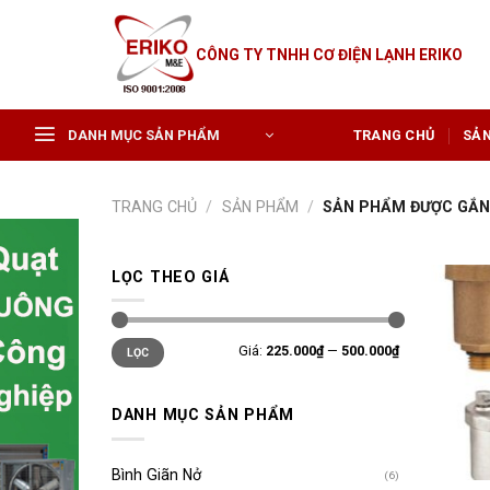
Skip
to
CÔNG TY TNHH CƠ ĐIỆN LẠNH ERIKO
content
DANH MỤC SẢN PHẨM
TRANG CHỦ
SẢ
TRANG CHỦ
/
SẢN PHẨM
/
SẢN PHẨM ĐƯỢC GẮN T
LỌC THEO GIÁ
Giá
Giá
Giá:
225.000₫
—
500.000₫
LỌC
tối
tối
thiểu
đa
DANH MỤC SẢN PHẨM
Bình Giãn Nở
(6)