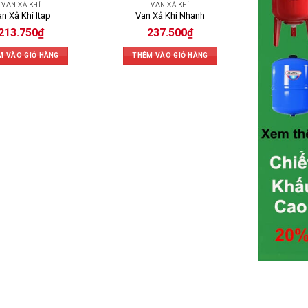
VAN XẢ KHÍ
VAN XẢ KHÍ
n Xả Khí Itap
Van Xả Khí Nhanh
213.750
₫
237.500
₫
M VÀO GIỎ HÀNG
THÊM VÀO GIỎ HÀNG