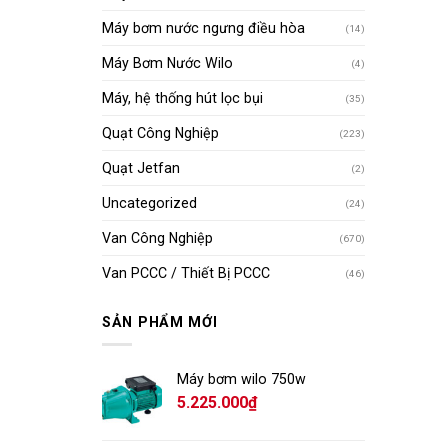
Máy bơm nước ngưng điều hòa
(14)
Máy Bơm Nước Wilo
(4)
Máy, hệ thống hút lọc bụi
(35)
Quạt Công Nghiệp
(223)
Quạt Jetfan
(2)
Uncategorized
(24)
Van Công Nghiệp
(670)
Van PCCC / Thiết Bị PCCC
(46)
SẢN PHẨM MỚI
Máy bơm wilo 750w
5.225.000
₫