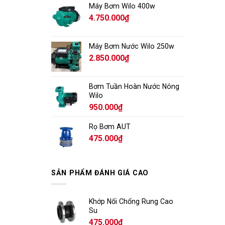
Máy Bơm Wilo 400w
4.750.000
₫
Máy Bơm Nước Wilo 250w
2.850.000
₫
Bơm Tuần Hoàn Nước Nóng
Wilo
950.000
₫
Rọ Bơm AUT
475.000
₫
SẢN PHẨM ĐÁNH GIÁ CAO
Khớp Nối Chống Rung Cao
Su
475.000
₫