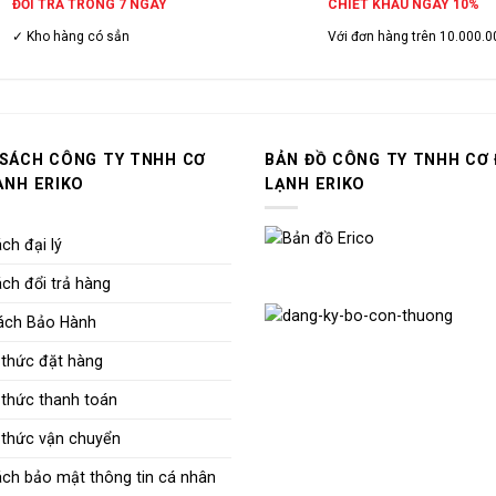
ĐỔI TRẢ TRONG 7 NGÀY
CHIẾT KHẤU NGAY 10%
✓ Kho hàng có sẳn
Với đơn hàng trên 10.000.0
 SÁCH CÔNG TY TNHH CƠ
BẢN ĐỒ CÔNG TY TNHH CƠ 
ẠNH ERIKO
LẠNH ERIKO
ch đại lý
ch đổi trả hàng
ách Bảo Hành
thức đặt hàng
thức thanh toán
thức vận chuyển
ách bảo mật thông tin cá nhân