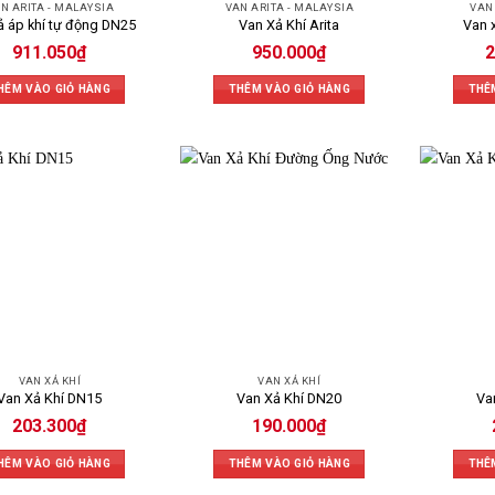
N ARITA - MALAYSIA
VAN ARITA - MALAYSIA
VAN
ả áp khí tự động DN25
Van Xả Khí Arita
Van 
911.050
₫
950.000
₫
2
HÊM VÀO GIỎ HÀNG
THÊM VÀO GIỎ HÀNG
THÊ
VAN XẢ KHÍ
VAN XẢ KHÍ
Van Xả Khí DN15
Van Xả Khí DN20
Va
203.300
₫
190.000
₫
HÊM VÀO GIỎ HÀNG
THÊM VÀO GIỎ HÀNG
THÊ