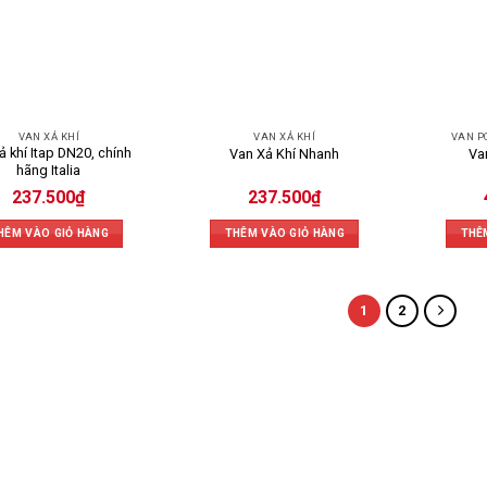
VAN XẢ KHÍ
VAN XẢ KHÍ
VAN PC
ả khí Itap DN20, chính
Van Xả Khí Nhanh
Va
hãng Italia
237.500
₫
237.500
₫
HÊM VÀO GIỎ HÀNG
THÊM VÀO GIỎ HÀNG
THÊ
1
2