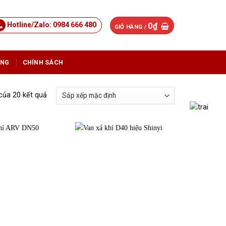
Hotline/Zalo: 0984 666 480
0
₫
GIỎ HÀNG /
ỤNG
CHÍNH SÁCH
 của 20 kết quả