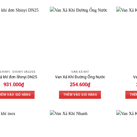
SHINYI - SHINYI VALVES
VAN XẢ KHÍ
ả khí đơn Shinyi DN25
Van Xả Khí Đường Ống Nước
Va
931.000
₫
254.600
₫
HÊM VÀO GIỎ HÀNG
THÊM VÀO GIỎ HÀNG
THÊ