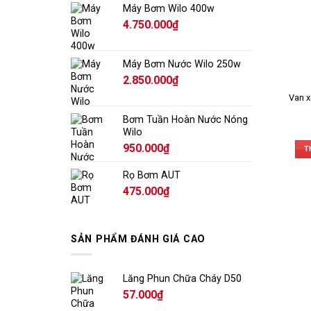
Máy Bơm Wilo 400w
4.750.000
₫
Máy Bơm Nước Wilo 250w
2.850.000
₫
Van x
Bơm Tuần Hoàn Nước Nóng
Wilo
950.000
₫
T
Rọ Bơm AUT
475.000
₫
SẢN PHẨM ĐÁNH GIÁ CAO
Lăng Phun Chữa Cháy D50
57.000
₫