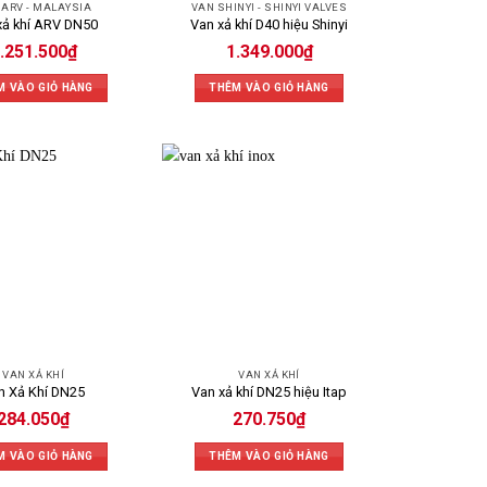
 ARV - MALAYSIA
VAN SHINYI - SHINYI VALVES
xả khí ARV DN50
Van xả khí D40 hiệu Shinyi
.251.500
₫
1.349.000
₫
M VÀO GIỎ HÀNG
THÊM VÀO GIỎ HÀNG
VAN XẢ KHÍ
VAN XẢ KHÍ
n Xả Khí DN25
Van xả khí DN25 hiệu Itap
284.050
₫
270.750
₫
M VÀO GIỎ HÀNG
THÊM VÀO GIỎ HÀNG