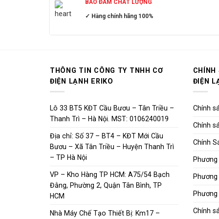
BẢO ĐẢM CHẤT LƯỢNG
✓ Hàng chính hãng 100%
THÔNG TIN CÔNG TY TNHH CƠ
CHÍNH
ĐIỆN LẠNH ERIKO
ĐIỆN L
Lô 33 BT5 KĐT Cầu Bươu – Tân Triều –
Chính sá
Thanh Trì – Hà Nội. MST: 0106240019
Chính sá
Địa chỉ: Số 37 – BT4 – KĐT Mới Cầu
Chính S
Bươu – Xã Tân Triều – Huyện Thanh Trì
– TP Hà Nội
Phương 
VP – Kho Hàng TP HCM: A75/54 Bạch
Phương 
Đằng, Phường 2, Quận Tân Bình, TP
Phương 
HCM
Chính s
Nhà Máy Chế Tạo Thiết Bị: Km17 –