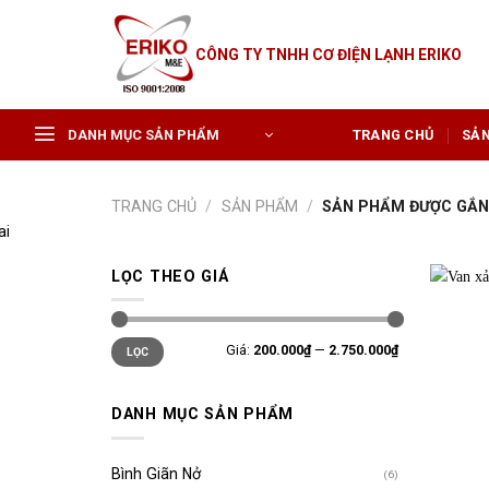
Skip
to
CÔNG TY TNHH CƠ ĐIỆN LẠNH ERIKO
content
DANH MỤC SẢN PHẨM
TRANG CHỦ
SẢ
TRANG CHỦ
/
SẢN PHẨM
/
SẢN PHẨM ĐƯỢC GẮN 
LỌC THEO GIÁ
Giá
Giá
Giá:
200.000₫
—
2.750.000₫
LỌC
tối
tối
thiểu
đa
DANH MỤC SẢN PHẨM
Bình Giãn Nở
(6)