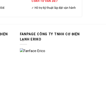
CSKH TƯ VẤN 24/7
00đ.
✓ Hỗ trợ kỹ thuật lắp đặt vận hành
ĐIỆN
FANPAGE CÔNG TY TNHH CƠ ĐIỆN
LẠNH ERIKO