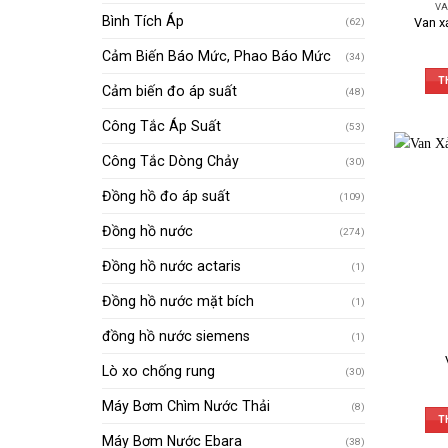
VA
Bình Tích Áp
Van x
(62)
Cảm Biến Báo Mức, Phao Báo Mức
(34)
T
Cảm biến đo áp suất
(48)
Công Tắc Áp Suất
(53)
Công Tắc Dòng Chảy
(30)
Đồng hồ đo áp suất
(109)
Đồng hồ nước
(274)
Đồng hồ nước actaris
(1)
Đồng hồ nước mặt bích
(1)
đồng hồ nước siemens
(1)
Lò xo chống rung
(30)
Máy Bơm Chìm Nước Thải
(8)
T
Máy Bơm Nước Ebara
(38)