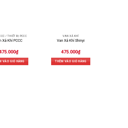
CC / THIẾT BỊ PCCC
VAN XẢ KHÍ
n Xả Khí PCCC
Van Xả Khí Shinyi
475.000
₫
475.000
₫
M VÀO GIỎ HÀNG
THÊM VÀO GIỎ HÀNG