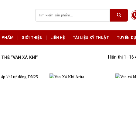
Tìm
kiếm:
N PHẨM
GIỚI THIỆU
LIÊN HỆ
TÀI LIỆU KỸ THUẬT
TUYỂN D
Hiển thị 1–16
THẺ “VAN XẢ KHÍ”