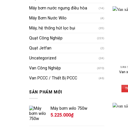
Máy bơm nước ngưng điều hòa
(14)
Máy Bơm Nước Wilo
(4)
Máy, hệ thống hút lọc bụi
(35)
Quạt Công Nghiệp
(223)
Quạt Jetfan
(2)
Uncategorized
(24)
VAN 
Van Công Nghiệp
(670)
Van x
Van PCCC / Thiết Bị PCCC
(46)
T
SẢN PHẨM MỚI
Máy bơm wilo 750w
5.225.000
₫