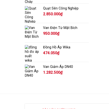
Quạt Sên Công Nghiệp
2.850.000
₫
Van Điện Từ Mặt Bích
950.000
₫
Đồng Hồ Áp Wika
474.050
₫
Van Giảm Áp DN40
1.282.500
₫