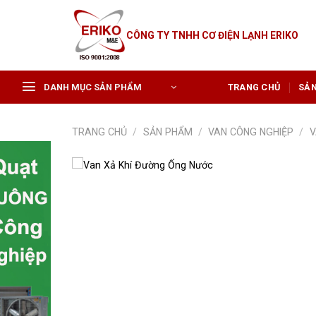
Skip
to
CÔNG TY TNHH CƠ ĐIỆN LẠNH ERIKO
content
DANH MỤC SẢN PHẨM
TRANG CHỦ
SẢ
TRANG CHỦ
/
SẢN PHẨM
/
VAN CÔNG NGHIỆP
/
V