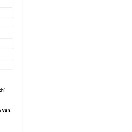
khí
a van