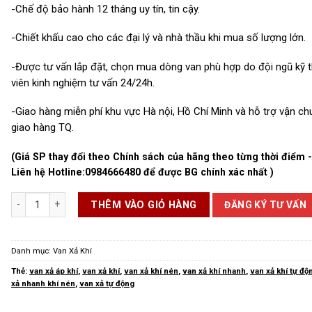
-Chế độ bảo hành 12 tháng uy tín, tin cậy.
-Chiết khấu cao cho các đại lý và nhà thầu khi mua số lượng lớn.
-Được tư vấn lắp đặt, chọn mua dòng van phù hợp do đội ngũ kỹ 
viên kinh nghiệm tư vấn 24/24h.
-Giao hàng miễn phí khu vực Hà nội, Hồ Chí Minh và hỗ trợ vận c
giao hàng TQ.
(Giá SP thay đổi theo Chính sách của hãng theo từng thời điểm 
Liên hệ Hotline:
0984666480
để được BG chính xác nhất )
Van Xả Nhanh Khí Nén số lượng
ĐĂNG KÝ TƯ VẤN
THÊM VÀO GIỎ HÀNG
Danh mục:
Van Xả Khí
Thẻ:
van xả áp khí
,
van xả khí
,
van xả khí nén
,
van xả khí nhanh
,
van xả khí tự độ
xả nhanh khí nén
,
van xả tự động