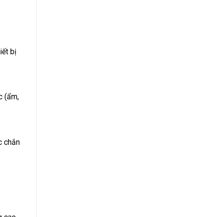
ết bị
c (ẩm,
ắc chắn