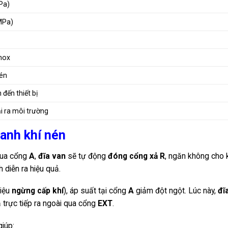
Pa)
MPa)
Inox
nén
 đến thiết bị
ải ra môi trường
anh khí nén
qua cổng
A
,
đĩa van
sẽ tự động
đóng cổng xả R
, ngăn không cho 
h diễn ra hiệu quả.
hiệu
ngừng cấp khí
), áp suất tại cổng
A
giảm đột ngột. Lúc này,
đĩ
 trực tiếp ra ngoài qua cổng
EXT
.
giúp: