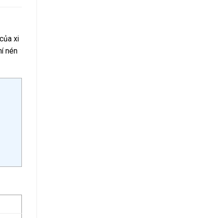
 của xi
hí nén