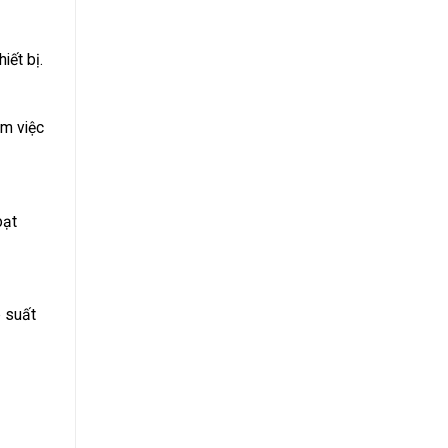
iết bị.
àm việc
oạt
p suất