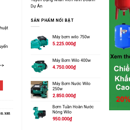
Dự Án
SẢN PHẨM NỔI BẬT
thuật
Máy bơm wilo 750w
5.225.000
₫
huyển
Máy Bơm Wilo 400w
-->
4.750.000
₫
Máy Bơm Nước Wilo
250w
2.850.000
₫
Bơm Tuần Hoàn Nước
Nóng Wilo
ng
,
van
950.000
₫