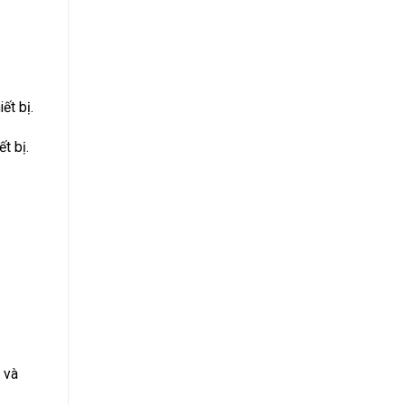
ết bị.
t bị.
 và