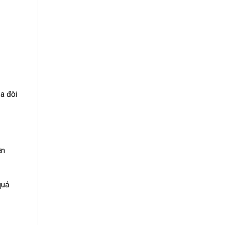
a đòi
ền
quả