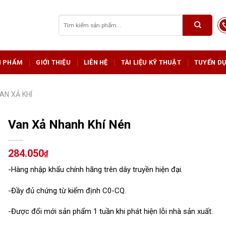
Tìm
kiếm:
N PHẨM
GIỚI THIỆU
LIÊN HỆ
TÀI LIỆU KỸ THUẬT
TUYỂN D
AN XẢ KHÍ
Van Xả Nhanh Khí Nén
284.050
₫
-Hàng nhập khẩu chính hãng trên dây truyền hiện đại.
-Đầy đủ chứng từ kiểm định C0-CQ.
-Được đổi mới sản phẩm 1 tuần khi phát hiện lỗi nhà sản xuất.