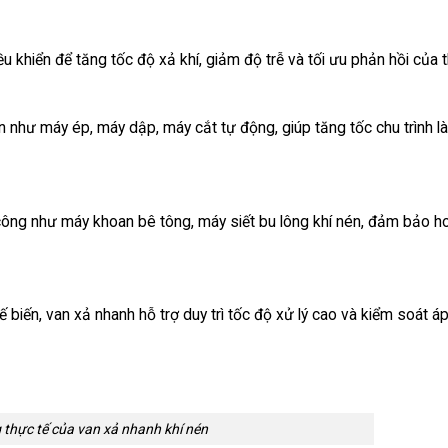
u khiển để tăng tốc độ xả khí, giảm độ trễ và tối ưu phản hồi của th
n như máy ép, máy dập, máy cắt tự động, giúp tăng tốc chu trình l
 công như máy khoan bê tông, máy siết bu lông khí nén, đảm bảo h
ế biến, van xả nhanh hỗ trợ duy trì tốc độ xử lý cao và kiểm soát á
thực tế của van xả nhanh khí nén