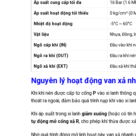
Áp suất cung cấp tối đa
16 Bar (1.6 M
Áp suất hoạt động tối thiểu
0 kg/cm² (0 
Nhiệt độ hoạt động
-5°C ~ 60°C
Vật liệu
Nhựa, Đồng, 
Ngõ cấp khí (IN)
Đầu vào khí 
Ngõ ra khí (OUT)
Đầu ra khí nén
Ngõ xả khí (EXT)
Đầu xả khí th
Nguyên lý hoạt động van xả nh
Khi khí nén được cấp từ cổng
P
vào xi lanh thông 
thoát ra ngoài, đảm bảo quá trình nạp khí vào xi lan
Khi áp suất trong xi lanh
giảm xuống
(hoặc có tín 
tự động mở cổng xả R
, cho phép khí thừa được xả
Nhờ quá trình đóng mở linh hoạt này, van xả nhanh 