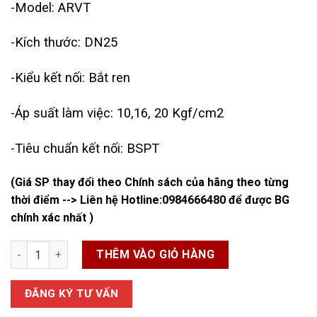
-Model: ARVT
-Kích thước: DN25
-Kiểu kết nối: Bắt ren
-Áp suất làm việc: 10,16, 20 Kgf/cm2
-Tiêu chuẩn kết nối: BSPT
(Giá SP thay đổi theo Chính sách của hãng theo từng
thời điểm --> Liên hệ Hotline:
0984666480
để được BG
chính xác nhất )
Van xả khí đơn Shinyi DN25 số lượng
THÊM VÀO GIỎ HÀNG
ĐĂNG KÝ TƯ VẤN