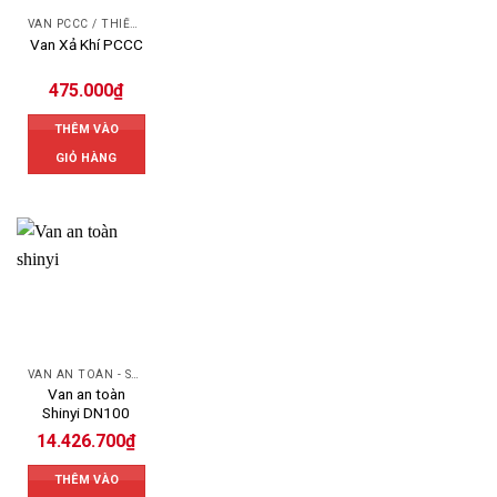
VAN PCCC / THIẾT BỊ PCCC
Van Xả Khí PCCC
475.000
₫
THÊM VÀO
GIỎ HÀNG
VAN AN TOÀN - SAFETY RELIEF VALVE
Van an toàn
Shinyi DN100
14.426.700
₫
THÊM VÀO