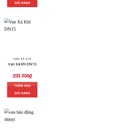
GIỎ HÀNG
VAN XẢ KHÍ
Van Xả Khí DN15
203.300
₫
THÊM VÀO
GIỎ HÀNG