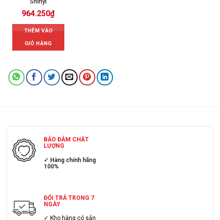
Shinyi
964.250
₫
THÊM VÀO
GIỎ HÀNG
BẢO ĐẢM CHẤT
LƯỢNG
✓ Hàng chính hãng
100%
ĐỔI TRẢ TRONG 7
NGÀY
✓ Kho hàng có sẳn