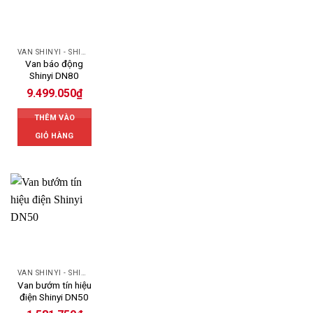
VAN SHINYI - SHINYI VALVES
Van báo động
Shinyi DN80
9.499.050
₫
THÊM VÀO
GIỎ HÀNG
VAN SHINYI - SHINYI VALVES
Van bướm tín hiệu
điện Shinyi DN50