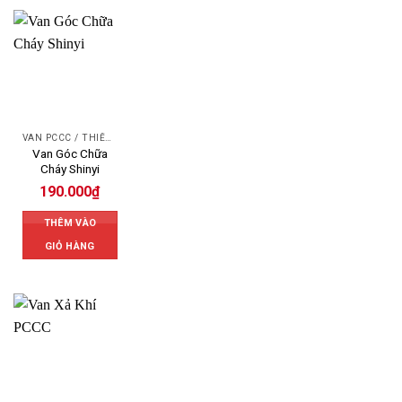
VAN PCCC / THIẾT BỊ PCCC
Van Góc Chữa
Cháy Shinyi
190.000
₫
THÊM VÀO
GIỎ HÀNG