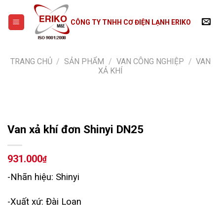
Skip
to
CÔNG TY TNHH CƠ ĐIỆN LẠNH ERIKO
content
TRANG CHỦ
/
SẢN PHẨM
/
VAN CÔNG NGHIỆP
/
VAN
XẢ KHÍ
Van xả khí đơn Shinyi DN25
931.000
₫
-Nhãn hiệu: Shinyi
-Xuất xứ: Đài Loan