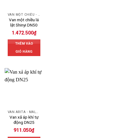
VAN MỘT CHIỀU - SWING CHECK VALVE
Van một chiều lá
lật Shinyi DN50
1.472.500
₫
THÊM VÀO
GIỎ HÀNG
VAN ARITA - MALAYSIA
Van xả áp khí tự
động DN25
911.050
₫