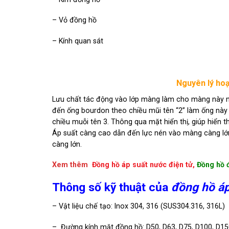
– Vỏ đồng hồ
– Kính quan sát
Nguyên lý ho
Lưu chất tác động vào lớp màng làm cho màng này nén
đến ống bourdon theo chiều mũi tên “2” làm ống này
chiều muỗi tên 3. Thông qua mặt hiển thị, giúp hiển th
Áp suất càng cao dẫn đến lực nén vào màng càng lớn 
càng lớn.
Xem thêm
Đồng hồ áp suất nước điện tử
,
Đồng hồ 
Thông số kỹ thuật của
đồng hồ á
– Vật liệu chế tạo: Inox 304, 316 (SUS304.316, 316L)
– Đường kính mặt đồng hồ: D50, D63, D75, D100, D