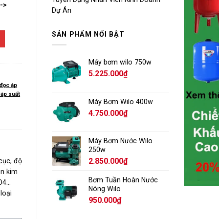
-->
Dự Án
SẢN PHẨM NỔI BẬT
Máy bơm wilo 750w
5.225.000
₫
đọc áp
 áp suất
Máy Bơm Wilo 400w
4.750.000
₫
Máy Bơm Nước Wilo
250w
2.850.000
₫
cục, độ
òn kim
Bơm Tuần Hoàn Nước
SO4…
Nóng Wilo
loại
950.000
₫