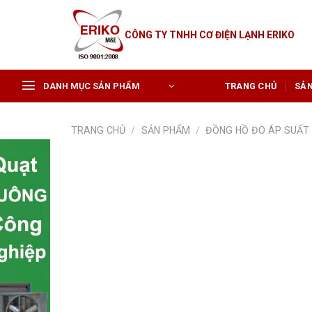
Skip
to
CÔNG TY TNHH CƠ ĐIỆN LẠNH ERIKO
content
DANH MỤC SẢN PHẨM
TRANG CHỦ
SẢ
TRANG CHỦ
/
SẢN PHẨM
/
ĐỒNG HỒ ĐO ÁP SUẤT