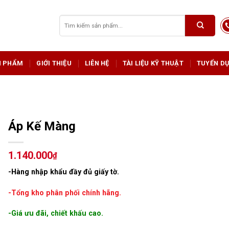
Tìm
kiếm:
N PHẨM
GIỚI THIỆU
LIÊN HỆ
TÀI LIỆU KỸ THUẬT
TUYỂN D
Áp Kế Màng
1.140.000
₫
-Hàng nhập khẩu đầy đủ giấy tờ.
-Tổng kho phân phối chính hãng.
-Giá ưu đãi, chiết khấu cao.