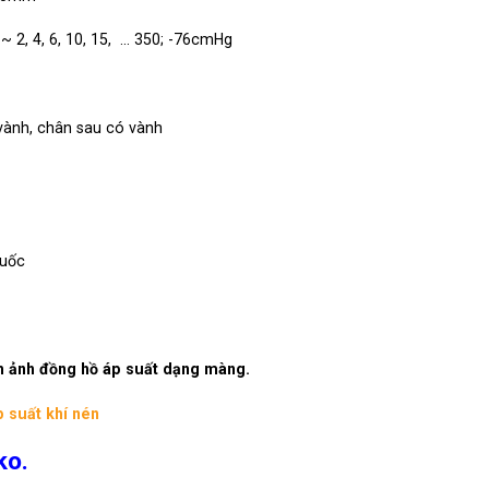
~ 2, 4, 6, 10, 15, … 350; -76cmHg
vành, chân sau có vành
quốc
nh đồng hồ áp suất dạng màng
.
 suất khí nén
ko.