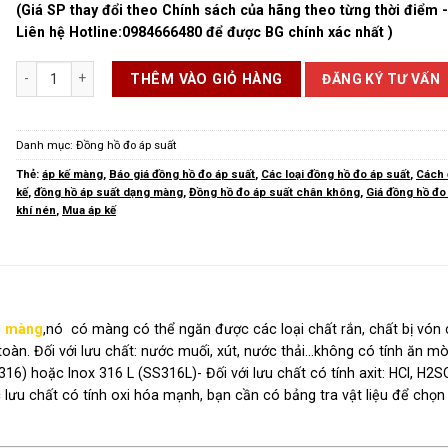
(Giá SP thay đổi theo Chính sách của hãng theo từng thời điểm 
Liên hệ Hotline:
0984666480
để được BG chính xác nhất )
Áp Kế Màng số lượng
ĐĂNG KÝ TƯ VẤN
THÊM VÀO GIỎ HÀNG
Danh mục:
Đồng hồ đo áp suất
Thẻ:
áp kế màng
,
Báo giá đồng hồ đo áp suất
,
Các loại đồng hồ đo áp suất
,
Cách 
kế
,
đồng hồ áp suất dạng màng
,
Đồng hồ đo áp suất chân không
,
Giá đồng hồ đo
khí nén
,
Mua áp kế
g màng
,nó có màng có thể ngăn được các loại chất rắn, chất bị vón 
toàn. Đối với lưu chất: nước muối, xút, nước thải…không có tính ăn m
16) hoặc Inox 316 L (SS316L)- Đối với lưu chất có tính axit: HCl, H2
lưu chất có tính oxi hóa mạnh, bạn cần có bảng tra vật liệu để chọn 