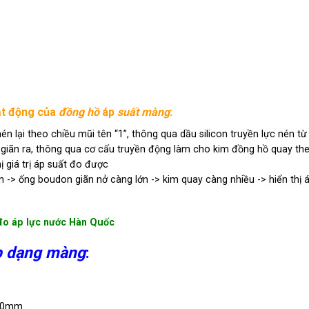
ạt động của
đồng hồ
áp
suất màng
:
 lại theo chiều mũi tên “1”, thông qua dầu silicon truyền lực nén t
 giãn ra, thông qua cơ cấu truyền động làm cho kim đồng hồ quay th
ị giá trị áp suất đo được
-> ống boudon giãn nở càng lớn -> kim quay càng nhiều -> hiển thị 
đo áp lực nước Hàn Quốc
p dạng màng
:
150mm