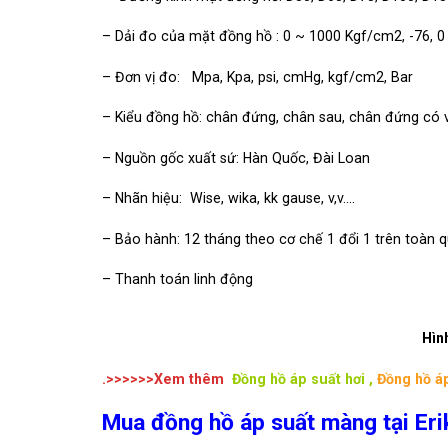
– Dải đo của mặt đồng hồ : 0 ~ 1000 Kgf/cm2, -76, 0 
– Đơn vị đo: Mpa, Kpa, psi, cmHg, kgf/cm2, Bar
– Kiểu đồng hồ: chân đứng, chân sau, chân đứng có 
– Nguồn gốc xuất sứ: Hàn Quốc, Đài Loan
– Nhãn hiệu: Wise, wika, kk gause, v,v….
– Bảo hành: 12 tháng theo cơ chế 1 đổi 1 trên toàn 
– Thanh toán linh động
Hình ả
.>>>>>>Xem thêm
Đồng hồ áp suất hơi
,
Đồng hồ áp
Mua đồng hồ áp suất màng tại Eri