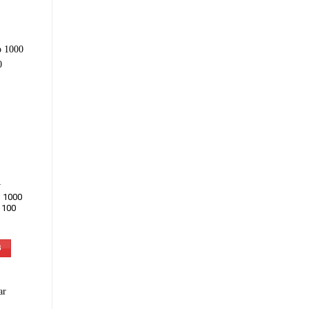
T
o 1000
 100
G