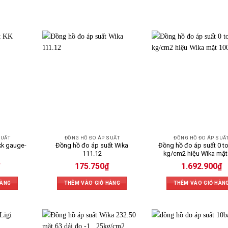
SUẤT
ĐỒNG HỒ ĐO ÁP SUẤT
ĐỒNG HỒ ĐO ÁP SUẤ
kk gauge-
Đồng hồ đo áp suất Wika
Đồng hồ đo áp suất 0 t
111.12
kg/cm2 hiệu Wika mặt
175.750
₫
1.692.900
₫
HÀNG
THÊM VÀO GIỎ HÀNG
THÊM VÀO GIỎ HÀN