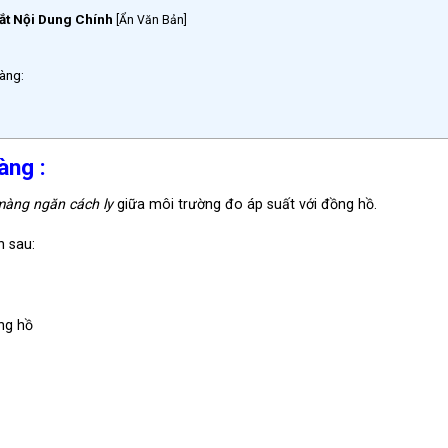
ắt Nội Dung Chính
[
Ẩn Văn Bản
]
àng:
àng :
màng ngăn cách ly
giữa môi trường đo áp suất với đồng hồ.
h sau:
ồng hồ