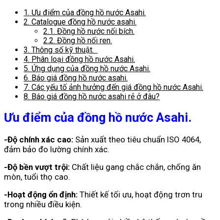
1.
Ưu điểm của đồng hồ nước Asahi.
2.
Catalogue đồng hồ nước asahi.
2.1.
Đồng hồ nước nối bích.
2.2.
Đồng hồ nối ren.
3.
Thông số kỹ thuật.
4.
Phân loại đồng hồ nước Asahi.
5.
Ứng dụng của đồng hồ nước Asahi.
6.
Báo giá đồng hồ nước asahi.
7.
Các yếu tố ảnh hưởng đến giá đồng hồ nước Asahi.
8.
Báo giá đồng hồ nước asahi rẻ ở đâu?
Ưu điểm của đồng hồ nước Asahi.
-Độ chính xác cao:
Sản xuất theo tiêu chuẩn ISO 4064,
đảm bảo đo lường chính xác.
-Độ bền vượt trội:
Chất liệu gang chắc chắn, chống ăn
mòn, tuổi thọ cao.
-Hoạt động ổn định:
Thiết kế tối ưu, hoạt động trơn tru
trong nhiều điều kiện.