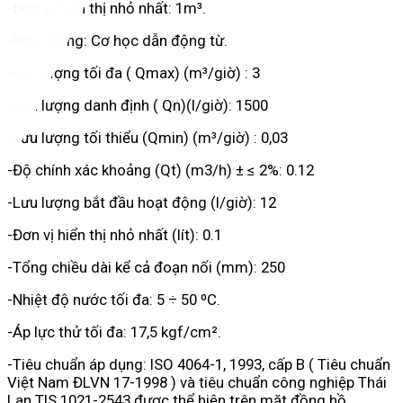
-Đơn vị hiển thị nhỏ nhất: 1m³.
-Hoạt động: Cơ học dẫn động từ.
-Lưu lượng tối đa ( Qmax) (m³/giờ) : 3
-Lưu lượng danh định ( Qn)(l/giờ): 1500
-Lưu lượng tối thiểu (Qmin) (m³/giờ) : 0,03
-Độ chính xác khoảng (Qt) (m3/h) ± ≤ 2%: 0.12
-Lưu lượng bắt đầu hoạt động (l/giờ): 12
-Đơn vị hiển thị nhỏ nhất (lít): 0.1
-Tổng chiều dài kể cả đoạn nối (mm): 250
-Nhiệt độ nước tối đa: 5 ÷ 50 ºC.
-Áp lực thử tối đa: 17,5 kgf/cm².
-Tiêu chuẩn áp dụng: ISO 4064-1, 1993, cấp B ( Tiêu chuẩn
Việt Nam ĐLVN 17-1998 ) và tiêu chuẩn công nghiệp Thái
Lan TIS 1021-2543 được thể hiện trên mặt đồng hồ.