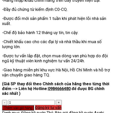
-Hàng nhập khẩu chính hãng trên dây truyền hiện đại.
-Đầy đủ chứng từ kiểm định C0-CQ.
-Được đổi mới sản phẩm 1 tuần khi phát hiện lỗi nhà sản
xuất.
-Chế độ bảo hành 12 tháng uy tín, tin cậy.
-Chiết khấu cao cho các đại lý và nhà thầu khi mua số
lượng lớn.
-Được tư vấn lắp đặt, chọn mua dòng van phù hợp do đội
ngũ kỹ thuật viên kinh nghiệm tư vấn 24/24h.
-Giao hàng miễn phí khu vực Hà Nội, Hồ Chí Minh và hỗ trợ
vận chuyển giao hàng TQ.
(Giá SP thay đổi theo Chính sách của hãng theo từng thời
điểm --> Liên hệ Hotline:
0984666480
để được BG chính
xác nhất )
Báo
giá
Đăng ký tư vấn
Thêm vào giỏ hàng
đồng
Danh mục:
Đồng hồ nước
Thẻ:
Báo giá đồng hồ nước Asahi
,