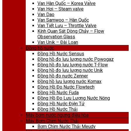
Van Hàn Quốc – Korea Valve
Van Hơi – Steam valve
Van Dao
Van Samwoo – Hàn Quốc
Van Tiết Lưu – Throttle Valve
Kính Quan Sát Dòng Chảy – Flow
Observation Glass
Van Unik – Đài Loan
Đồng hồ nước
Đồng Hồ Nước Sensus
Đồng hồ đo lưu lượng nước Powogaz
Đồng hồ đo lưu lượng nước T-Flow
Đồng hồ đo lưu lượng nước Unik
Đồng hồ đo nước Zenner
Đồng hồ lưu lượng nước Komax
Đồng Hồ Đo Nước Flowtech
Đồng Hồ Nước Fuda
Đồng Hồ Đo Lưu Lượng Nước Nóng
Đồng Hồ Nước Điện Tử
Đồng Hồ Nước Thải
Máy bơm nước ngưng điều hòa
Máy Bơm Chìm Nước Thải
Bơm Chìm Nước Thải Meudy