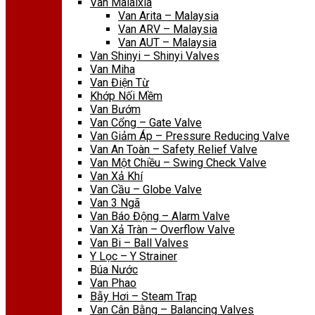
Van Malaixia
Van Arita – Malaysia
Van ARV – Malaysia
Van AUT – Malaysia
Van Shinyi – Shinyi Valves
Van Miha
Van Điện Từ
Khớp Nối Mềm
Van Bướm
Van Cổng – Gate Valve
Van Giảm Áp – Pressure Reducing Valve
Van An Toàn – Safety Relief Valve
Van Một Chiều – Swing Check Valve
Van Xả Khí
Van Cầu – Globe Valve
Van 3 Ngã
Van Báo Động – Alarm Valve
Van Xả Tràn – Overflow Valve
Van Bi – Ball Valves
Y Lọc – Y Strainer
Búa Nước
Van Phao
Bẫy Hơi – Steam Trap
Van Cân Bằng – Balancing Valves