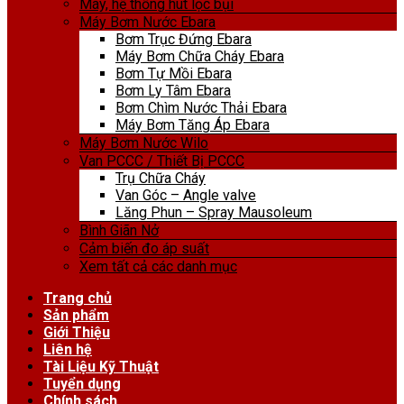
Máy, hệ thống hút lọc bụi
Máy Bơm Nước Ebara
Bơm Trục Đứng Ebara
Máy Bơm Chữa Cháy Ebara
Bơm Tự Mồi Ebara
Bơm Ly Tâm Ebara
Bơm Chìm Nước Thải Ebara
Máy Bơm Tăng Áp Ebara
Máy Bơm Nước Wilo
Van PCCC / Thiết Bị PCCC
Trụ Chữa Cháy
Van Góc – Angle valve
Lăng Phun – Spray Mausoleum
Bình Giãn Nở
Cảm biến đo áp suất
Xem tất cả các danh mục
Trang chủ
Sản phẩm
Giới Thiệu
Liên hệ
Tài Liệu Kỹ Thuật
Tuyển dụng
Chính sách