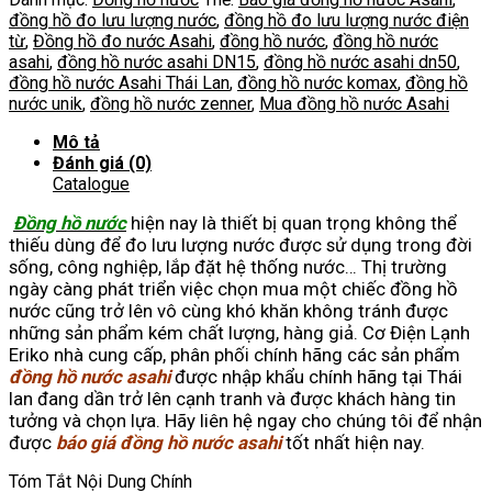
hồ
đồng hồ đo lưu lượng nước
,
đồng hồ đo lưu lượng nước điện
nước
từ
,
Đồng hồ đo nước Asahi
,
đồng hồ nước
,
đồng hồ nước
asahi
asahi
,
đồng hồ nước asahi DN15
,
đồng hồ nước asahi dn50
,
số
đồng hồ nước Asahi Thái Lan
,
đồng hồ nước komax
,
đồng hồ
lượng
nước unik
,
đồng hồ nước zenner
,
Mua đồng hồ nước Asahi
Mô tả
Đánh giá (0)
Catalogue
Đồng hồ nước
hiện nay là thiết bị quan trọng không thể
thiếu dùng để đo lưu lượng nước được sử dụng trong đời
sống, công nghiệp, lắp đặt hệ thống nước… Thị trường
ngày càng phát triển việc chọn mua một chiếc đồng hồ
nước cũng trở lên vô cùng khó khăn không tránh được
những sản phẩm kém chất lượng, hàng giả. Cơ Điện Lạnh
Eriko nhà cung cấp, phân phối chính hãng các sản phẩm
đồng hồ nước asahi
được nhập khẩu chính hãng tại Thái
lan đang dần trở lên cạnh tranh và được khách hàng tin
tưởng và chọn lựa. Hãy liên hệ ngay cho chúng tôi để nhận
được
báo giá đồng hồ nước asahi
tốt nhất hiện nay.
Tóm Tắt Nội Dung Chính