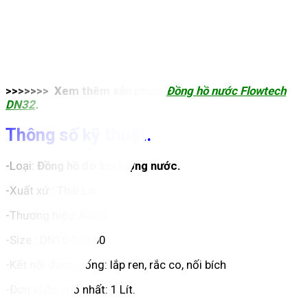
>>>>>>> Xem thêm sản phẩm
Đồng hồ nước Flowtech
DN32
.
Thông số kỹ thuật.
-Loại:
Đồng hồ đo lưu lượng nước.
-Xuất xứ : Thái Lan
-Thương hiệu: Asahi
-Size : DN15-DN600
-Kết nối đường ống: lắp ren, rắc co, nối bích
-Đơn vị đo nhỏ nhất: 1 Lít.