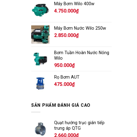
Máy Bơm Wilo 400w
4.750.000
₫
Máy Bơm Nước Wilo 250w
2.850.000
₫
Bơm Tuần Hoàn Nước Nóng
Wilo
950.000
₫
Rọ Bơm AUT
475.000
₫
SẢN PHẨM ĐÁNH GIÁ CAO
Quạt hướng trục gián tiếp
trung áp QTG
2.660.000
₫