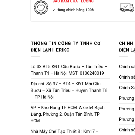
BẢO ĐẢM CHẤT LƯỢNG
✓ Hàng chính hãng 100%
THÔNG TIN CÔNG TY TNHH CƠ
CHÍNH
ĐIỆN LẠNH ERIKO
ĐIỆN L
Lô 33 BT5 KĐT Cầu Bươu – Tân Triều –
Chính sá
Thanh Trì – Hà Nội. MST: 0106240019
Chính sá
Địa chỉ: Số 37 – BT4 – KĐT Mới Cầu
Chính S
Bươu – Xã Tân Triều – Huyện Thanh Trì
– TP Hà Nội
Phương 
VP – Kho Hàng TP HCM: A75/54 Bạch
Phương 
Đằng, Phường 2, Quận Tân Bình, TP
Phương 
HCM
Chính s
Nhà Máy Chế Tạo Thiết Bị: Km17 –