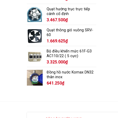
Quạt hướng trục trực tiếp
cánh cố định
3.467.500
₫
Quạt thông gió vuông SRV-
60
1.669.625
₫
Bộ điều khiển mức 61F-G3
AC110/22 ( 5 cực)
3.325.000
₫
Đồng hồ nước Komax DN32
thân inox
641.250
₫