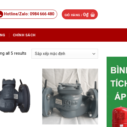
Hotline/Zalo: 0984 666 480
0
₫
GIỎ HÀNG /
ỤNG
CHÍNH SÁCH
g all 5 results