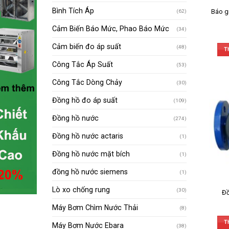
Bình Tích Áp
Báo g
(62)
Cảm Biến Báo Mức, Phao Báo Mức
(34)
Cảm biến đo áp suất
(48)
T
Công Tắc Áp Suất
(53)
Công Tắc Dòng Chảy
(30)
Đồng hồ đo áp suất
(109)
Đồng hồ nước
(274)
Đồng hồ nước actaris
(1)
Đồng hồ nước mặt bích
(1)
đồng hồ nước siemens
(1)
Lò xo chống rung
(30)
Đồ
Máy Bơm Chìm Nước Thải
(8)
T
Máy Bơm Nước Ebara
(38)