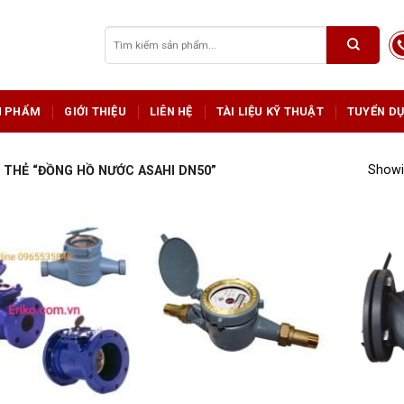
Tìm
kiếm:
N PHẨM
GIỚI THIỆU
LIÊN HỆ
TÀI LIỆU KỸ THUẬT
TUYỂN D
Showin
THẺ “ĐỒNG HỒ NƯỚC ASAHI DN50”