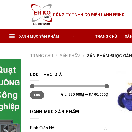
Skip
to
CÔNG TY TNHH CƠ ĐIỆN LẠNH ERIKO
content
DANH MỤC SẢN PHẨM
TRANG CHỦ
SẢ
TRANG CHỦ
/
SẢN PHẨM
/
SẢN PHẨM ĐƯỢC GẮN 
LỌC THEO GIÁ
Giá
Giá
Giá:
550.000₫
—
8.100.000₫
LỌC
tối
tối
thiểu
đa
DANH MỤC SẢN PHẨM
Bình Giãn Nở
(6)