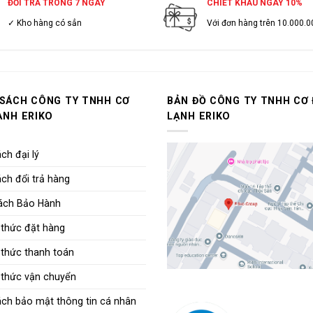
ĐỔI TRẢ TRONG 7 NGÀY
CHIẾT KHẤU NGAY 10%
✓ Kho hàng có sẳn
Với đơn hàng trên 10.000.0
 SÁCH CÔNG TY TNHH CƠ
BẢN ĐỒ CÔNG TY TNHH CƠ 
ẠNH ERIKO
LẠNH ERIKO
ch đại lý
ch đổi trả hàng
ách Bảo Hành
thức đặt hàng
thức thanh toán
thức vận chuyển
ách bảo mật thông tin cá nhân