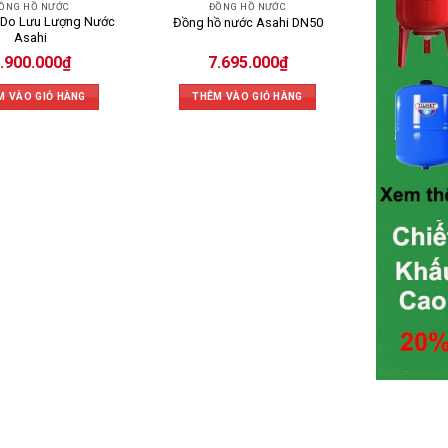
ỒNG HỒ NƯỚC
ĐỒNG HỒ NƯỚC
 Do Lưu Lượng Nước
Đồng hồ nước Asahi DN50
Asahi
.900.000
₫
7.695.000
₫
M VÀO GIỎ HÀNG
THÊM VÀO GIỎ HÀNG