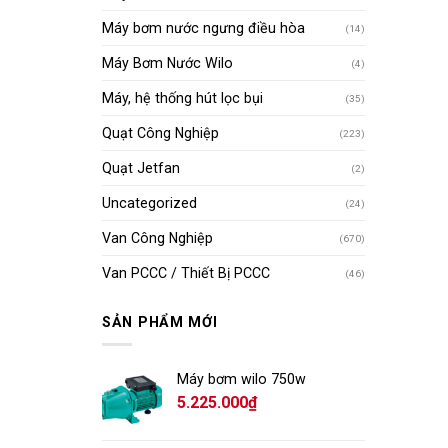
Máy bơm nước ngưng điều hòa
(14)
Máy Bơm Nước Wilo
(4)
Máy, hệ thống hút lọc bụi
(35)
Quạt Công Nghiệp
(223)
Quạt Jetfan
(2)
Uncategorized
(24)
Van Công Nghiệp
(670)
Van PCCC / Thiết Bị PCCC
(46)
SẢN PHẨM MỚI
Máy bơm wilo 750w
5.225.000
₫