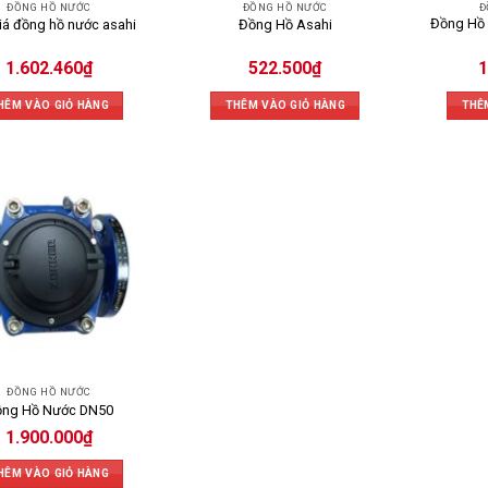
ĐỒNG HỒ NƯỚC
ĐỒNG HỒ NƯỚC
Đ
Đồng Hồ
iá đồng hồ nước asahi
Đồng Hồ Asahi
1.602.460
₫
522.500
₫
1
HÊM VÀO GIỎ HÀNG
THÊM VÀO GIỎ HÀNG
THÊ
ĐỒNG HỒ NƯỚC
ng Hồ Nước DN50
1.900.000
₫
HÊM VÀO GIỎ HÀNG