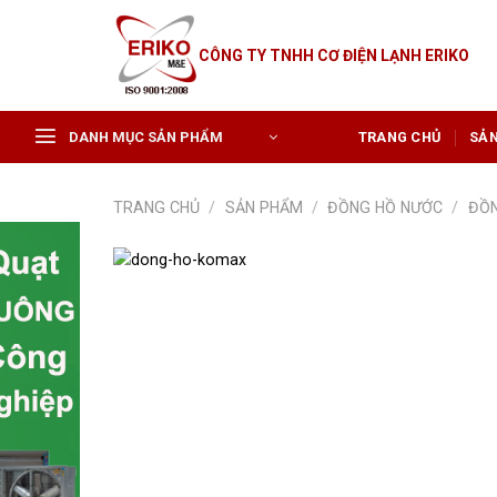
Skip
to
CÔNG TY TNHH CƠ ĐIỆN LẠNH ERIKO
content
DANH MỤC SẢN PHẨM
TRANG CHỦ
SẢ
TRANG CHỦ
/
SẢN PHẨM
/
ĐỒNG HỒ NƯỚC
/
ĐỒN