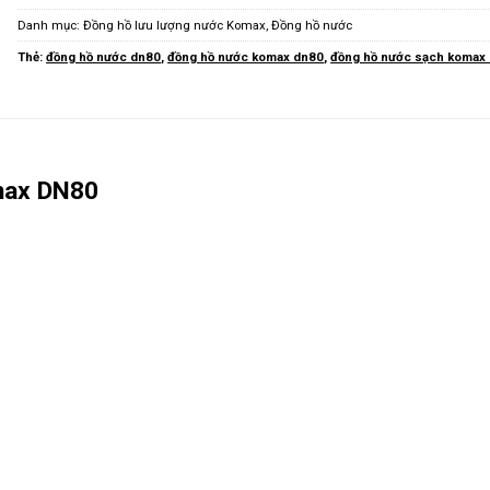
Danh mục:
Đồng hồ lưu lượng nước Komax
,
Đồng hồ nước
Thẻ:
đồng hồ nước dn80
,
đồng hồ nước komax dn80
,
đồng hồ nước sạch komax
max DN80