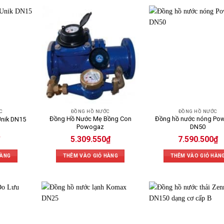
C
ĐỒNG HỒ NƯỚC
ĐỒNG HỒ NƯỚC
Đồng Hồ Nước Mẹ Bồng Con
Đồng hồ nước nóng Po
Unik DN15
Powogaz
DN50
5.309.550
₫
7.590.500
₫
HÀNG
THÊM VÀO GIỎ HÀNG
THÊM VÀO GIỎ HÀN