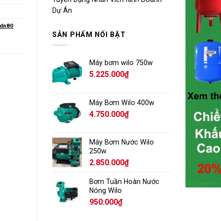
Dự Án
 dn80
SẢN PHẨM NỔI BẬT
Máy bơm wilo 750w
5.225.000
₫
Máy Bơm Wilo 400w
4.750.000
₫
Máy Bơm Nước Wilo
250w
2.850.000
₫
Bơm Tuần Hoàn Nước
Nóng Wilo
950.000
₫