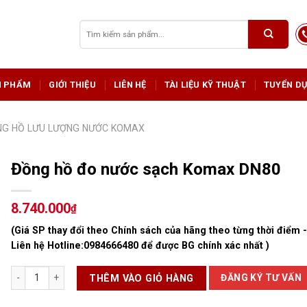
Tìm
kiếm:
N PHẨM
GIỚI THIỆU
LIÊN HỆ
TÀI LIỆU KỸ THUẬT
TUYỂN D
G HỒ LƯU LƯỢNG NƯỚC KOMAX
Đồng hồ đo nước sạch Komax DN80
8.740.000
₫
(Giá SP thay đổi theo Chính sách của hãng theo từng thời điểm 
Liên hệ Hotline:
0984666480
để được BG chính xác nhất )
Đồng hồ đo nước sạch Komax DN80 số lượng
ĐĂNG KÝ TƯ VẤN
THÊM VÀO GIỎ HÀNG