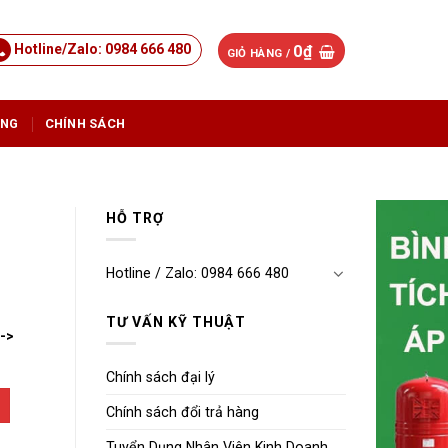
Hotline/Zalo: 0984 666 480
0
₫
GIỎ HÀNG /
ỤNG
CHÍNH SÁCH
HỖ TRỢ
Hotline / Zalo: 0984 666 480
TƯ VẤN KỸ THUẬT
-->
Chính sách đại lý
Chính sách đổi trả hàng
Tuyển Dụng Nhân Viên Kinh Doanh