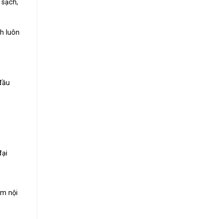
 sạch,
h luôn
đầu
đại
ẩm nội