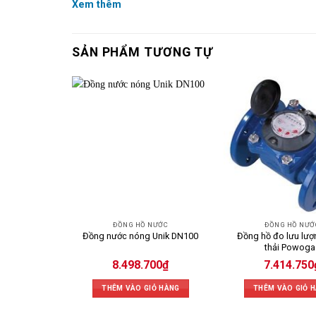
Xem thêm
SẢN PHẨM TƯƠNG TỰ
ĐỒNG HỒ NƯỚC
ĐỒNG HỒ NƯỚ
Đồng hồ đo lưu lư
Đồng nước nóng Unik DN100
thải Powoga
8.498.700
₫
7.414.750
THÊM VÀO GIỎ HÀNG
THÊM VÀO GIỎ 