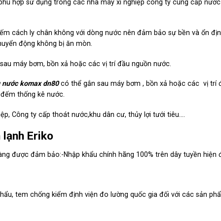
 phù hợp sử dụng trong các nhà máy xí nghiệp công ty cung cấp nước
đếm cách ly chân không với dòng nước nên đảm bảo sự bền và ổn địn
huyển động không bị ăn mòn.
sau máy bơm, bồn xả hoặc các vị trí đầu nguồn nước.
g nước komax dn80
có thể gắn sau máy bơm , bồn xả hoặc các vị trí 
 đếm thống kê nước.
ệp, Công ty cấp thoát nước,khu dân cư, thủy lợi tưới tiêu….
lạnh Eriko
hàng được đảm bảo:-Nhập khẩu chính hãng 100% trên dây tuyền hiện 
hẩu, tem chống kiểm định viện đo lường quốc gia đối với các sản ph