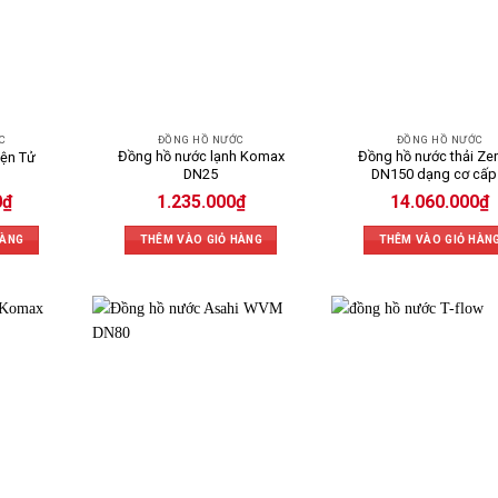
C
ĐỒNG HỒ NƯỚC
ĐỒNG HỒ NƯỚC
Đồng hồ nước lạnh Komax
Đồng hồ nước thải Ze
ện Tử
DN25
DN150 dạng cơ cấp
0
₫
1.235.000
₫
14.060.000
₫
HÀNG
THÊM VÀO GIỎ HÀNG
THÊM VÀO GIỎ HÀN