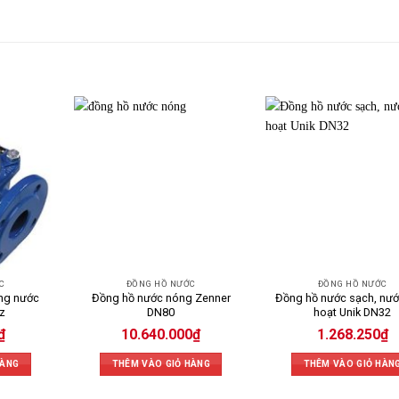
C
ĐỒNG HỒ NƯỚC
ĐỒNG HỒ NƯỚC
ợng nước
Đồng hồ nước nóng Zenner
Đồng hồ nước sạch, nướ
z
DN80
hoạt Unik DN32
₫
10.640.000
₫
1.268.250
₫
HÀNG
THÊM VÀO GIỎ HÀNG
THÊM VÀO GIỎ HÀN