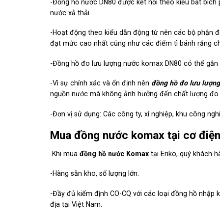
-Đồng hồ nước DN80 được kết nối theo kiểu bắt bích
nước xả thải
-Hoạt động theo kiểu dẫn động từ nên các bộ phận 
đạt mức cao nhất cũng như các điểm tì bánh răng c
-Đồng hồ đo lưu lượng nước komax DN80 có thể gắn 
-Vì sự chính xác và ổn định nên
đồng hồ đo lưu lượn
nguồn nước mà không ảnh hưởng đến chất lượng đo
-Đơn vị sử dụng: Các công ty, xí nghiệp, khu công nghi
Mua đồng nước komax tại cơ điện 
Khi mua
đồng hồ nước Komax
tại Eriko, quý khách 
-Hàng sẵn kho, số lượng lớn.
-Đầy đủ kiểm định CO-CQ với các loại đồng hồ nhập k
địa tại Việt Nam.