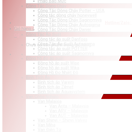
Phao Báo Mức
Công Tắc Dòng Chảy
Công Tắc Dòng Chảy Potter – USA
Công tắc dòng chảy honeywell
Công Tắc Dòng Chảy Saginomiya
Hotline/Zalo:
Công Tắc Dòng Chảy Autosigma
Giỏ hàng /
Công Tắc Dòng Chảy Dwyer
Công Tắc Áp Suất
0
₫
Công tắc áp suất Danfoss
Công Tắc Áp Suất Autosigma
Chưa có sản phẩm trong giỏ hàng.
Công tắc áp suất POTTER
Công tắc áp suất Saginomiya
Đồng hồ đo áp suất
Đồng hồ áp suất Wise
Đồng hồ áp suất Wika
Đồng Hồ Đo Nhiệt Độ
Bình Tích Áp
Bình tích áp Varem
Bình tích áp Zilmet
Bình tích áp Aquasystem
Van Công Nghiệp
Van Malaixia
Van Arita – Malaysia
Van ARV – Malaysia
Van AUT – Malaysia
Van Shinyi – Shinyi Valves
Van Miha
Van Điện Từ