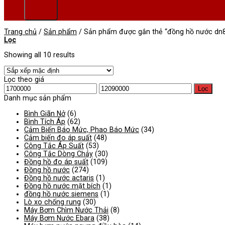
Trang chủ
/
Sản phẩm
/
Sản phẩm được gắn thẻ “đồng hồ nước dn
Lọc
Showing all 10 results
Lọc theo giá
Giá
Giá
Lọc
tối
tối
Danh mục sản phẩm
thiểu
đa
Bình Giãn Nở
(6)
Bình Tích Áp
(62)
Cảm Biến Báo Mức, Phao Báo Mức
(34)
Cảm biến đo áp suất
(48)
Công Tắc Áp Suất
(53)
Công Tắc Dòng Chảy
(30)
Đồng hồ đo áp suất
(109)
Đồng hồ nước
(274)
Đồng hồ nước actaris
(1)
Đồng hồ nước mặt bích
(1)
đồng hồ nước siemens
(1)
Lò xo chống rung
(30)
Máy Bơm Chìm Nước Thải
(8)
Máy Bơm Nước Ebara
(38)