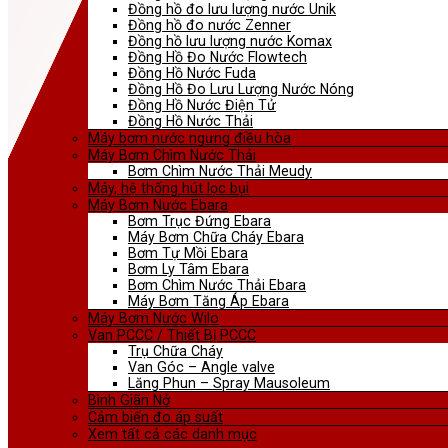
Đồng hồ đo lưu lượng nước Unik
Đồng hồ đo nước Zenner
Đồng hồ lưu lượng nước Komax
Đồng Hồ Đo Nước Flowtech
Đồng Hồ Nước Fuda
Đồng Hồ Đo Lưu Lượng Nước Nóng
Đồng Hồ Nước Điện Tử
Đồng Hồ Nước Thải
Máy bơm nước ngưng điều hòa
Máy Bơm Chìm Nước Thải
Bơm Chìm Nước Thải Meudy
Máy, hệ thống hút lọc bụi
Máy Bơm Nước Ebara
Bơm Trục Đứng Ebara
Máy Bơm Chữa Cháy Ebara
Bơm Tự Mồi Ebara
Bơm Ly Tâm Ebara
Bơm Chìm Nước Thải Ebara
Máy Bơm Tăng Áp Ebara
Máy Bơm Nước Wilo
Van PCCC / Thiết Bị PCCC
Trụ Chữa Cháy
Van Góc – Angle valve
Lăng Phun – Spray Mausoleum
Bình Giãn Nở
Cảm biến đo áp suất
Xem tất cả các danh mục