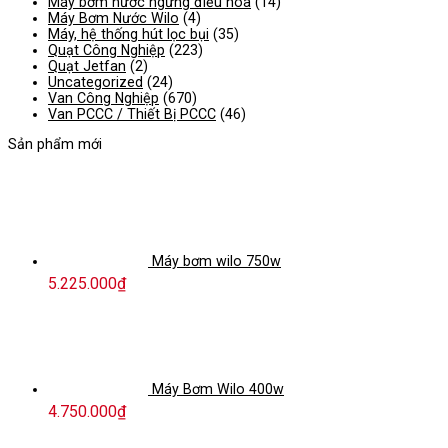
Máy bơm nước ngưng điều hòa
(14)
Máy Bơm Nước Wilo
(4)
Máy, hệ thống hút lọc bụi
(35)
Quạt Công Nghiệp
(223)
Quạt Jetfan
(2)
Uncategorized
(24)
Van Công Nghiệp
(670)
Van PCCC / Thiết Bị PCCC
(46)
Sản phẩm mới
Máy bơm wilo 750w
5.225.000
₫
Máy Bơm Wilo 400w
4.750.000
₫