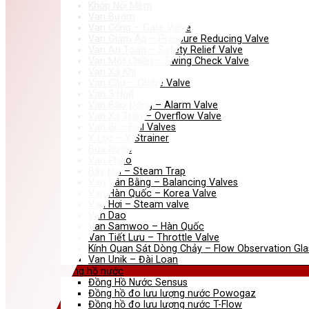
Khớp Nối Mềm
Van Bướm
Van Cổng – Gate Valve
Van Giảm Áp – Pressure Reducing Valve
Van An Toàn – Safety Relief Valve
Van Một Chiều – Swing Check Valve
Van Xả Khí
Van Cầu – Globe Valve
Van 3 Ngã
Van Báo Động – Alarm Valve
Van Xả Tràn – Overflow Valve
Van Bi – Ball Valves
Y Lọc – Y Strainer
Búa Nước
Van Phao
Bẫy Hơi – Steam Trap
Van Cân Bằng – Balancing Valves
Van Hàn Quốc – Korea Valve
Van Hơi – Steam valve
Van Dao
Van Samwoo – Hàn Quốc
Van Tiết Lưu – Throttle Valve
Kính Quan Sát Dòng Chảy – Flow Observation Gla
Van Unik – Đài Loan
Đồng hồ nước
Đồng Hồ Nước Sensus
Đồng hồ đo lưu lượng nước Powogaz
Đồng hồ đo lưu lượng nước T-Flow