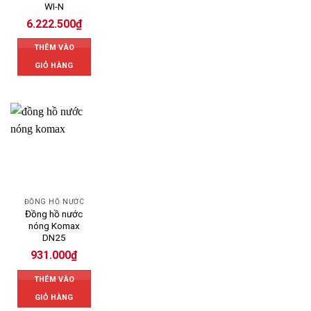
WI-N
6.222.500
₫
THÊM VÀO
GIỎ HÀNG
ĐỒNG HỒ NƯỚC
Đồng hồ nước
nóng Komax
DN25
931.000
₫
THÊM VÀO
GIỎ HÀNG