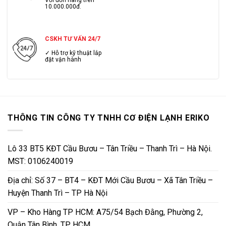
Với đơn hàng trên
10.000.000đ.
CSKH TƯ VẤN 24/7
✓ Hỗ trợ kỹ thuật lắp
đặt vận hành
THÔNG TIN CÔNG TY TNHH CƠ ĐIỆN LẠNH ERIKO
Lô 33 BT5 KĐT Cầu Bươu – Tân Triều – Thanh Trì – Hà Nội.
MST: 0106240019
Địa chỉ: Số 37 – BT4 – KĐT Mới Cầu Bươu – Xã Tân Triều –
Huyện Thanh Trì – TP Hà Nội
VP – Kho Hàng TP HCM: A75/54 Bạch Đằng, Phường 2,
Quận Tân Bình, TP HCM