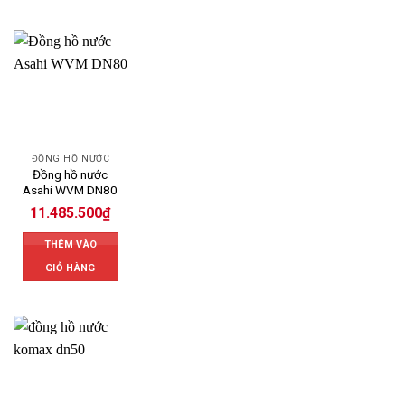
ĐỒNG HỒ NƯỚC
Đồng hồ nước
Asahi WVM DN80
11.485.500
₫
THÊM VÀO
GIỎ HÀNG