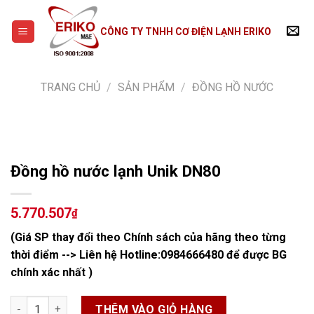
Skip
to
CÔNG TY TNHH CƠ ĐIỆN LẠNH ERIKO
content
TRANG CHỦ
/
SẢN PHẨM
/
ĐỒNG HỒ NƯỚC
Đồng hồ nước lạnh Unik DN80
5.770.507
₫
(Giá SP thay đổi theo Chính sách của hãng theo từng
thời điểm --> Liên hệ Hotline:
0984666480
để được BG
chính xác nhất )
Đồng hồ nước lạnh Unik DN80 số lượng
THÊM VÀO GIỎ HÀNG