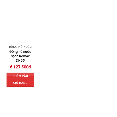
ĐỒNG HỒ NƯỚC
Đồng hồ nước
sạch Komax
DN65
6.127.500
₫
THÊM VÀO
GIỎ HÀNG