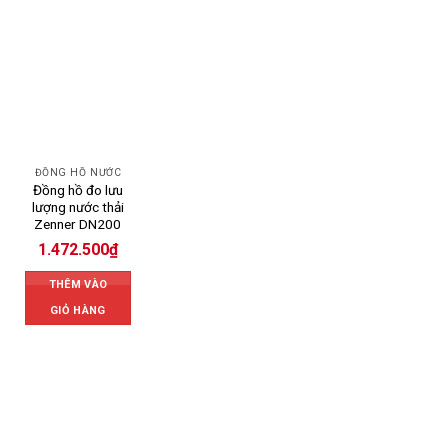
ĐỒNG HỒ NƯỚC
Đồng hồ đo lưu
lượng nước thải
Zenner DN200
1.472.500
₫
THÊM VÀO
GIỎ HÀNG