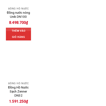
ĐỒNG HỒ NƯỚC
Đồng nước nóng
Unik DN100
8.498.700
₫
THÊM VÀO
GIỎ HÀNG
ĐỒNG HỒ NƯỚC
Đồng Hồ Nước
Sạch Zenner
DN32
1.591.250
₫