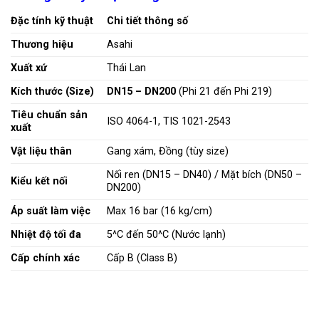
Đặc tính kỹ thuật
Chi tiết thông số
Thương hiệu
Asahi
Xuất xứ
Thái Lan
Kích thước (Size)
DN15 – DN200
(Phi 21 đến Phi 219)
Tiêu chuẩn sản
ISO 4064-1, TIS 1021-2543
xuất
Vật liệu thân
Gang xám, Đồng (tùy size)
Nối ren (DN15 – DN40) / Mặt bích (DN50 –
Kiểu kết nối
DN200)
Áp suất làm việc
Max 16 bar (
16 kg/cm
)
Nhiệt độ tối đa
5^C
đến
50^C
(Nước lạnh)
Cấp chính xác
Cấp B (Class B)