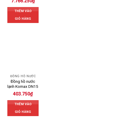
7.766.250
₫
THÊM VÀO
GIỎ HÀNG
ĐỒNG HỒ NƯỚC
Đồng hồ nước
lạnh Komax DN15
403.750
₫
THÊM VÀO
GIỎ HÀNG