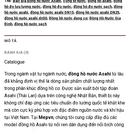
Thẻ:
Báo giá đồng hồ nước Asahi
,
công tơ nước
,
đồng hồ asahi
,
đồng
hồ đo lưu lượng nước
,
đồng hồ đo nước
,
đồng hò đo nước sạch
,
đồng
hồ nước asahi
,
đồng hồ nước asahi DN15
,
đồng hồ nước asahi DN25
,
đồng hồ nước asahi dn50
,
Đồng hồ nước dạng cơ
,
Đồng Hồ Nước Gia
Đình
,
đồng hồ nước sạch
MÔ TẢ
ĐÁNH GIÁ (0)
Catalogue
Trong ngành vật tư ngành nước,
đồng hồ nước Asahi
từ lâu
đã khẳng định vị thế là dòng sản phẩm chất lượng nhất
trong phân khúc đồng hồ cơ. Được sản xuất bởi tập đoàn
Asahi (Thái Lan) dựa trên công nghệ Nhật Bản, thiết bị này
không chỉ đáp ứng các tiêu chuẩn đo lường quốc tế khắt khe
mà còn cực kỳ phù hợp với đặc điểm nguồn nước và khí hậu
tại Việt Nam. Tại
Mepvn
, chúng tôi cung cấp đầy đủ các
model đồng hồ Asahi từ nối ren dân dụng đến nối bích công