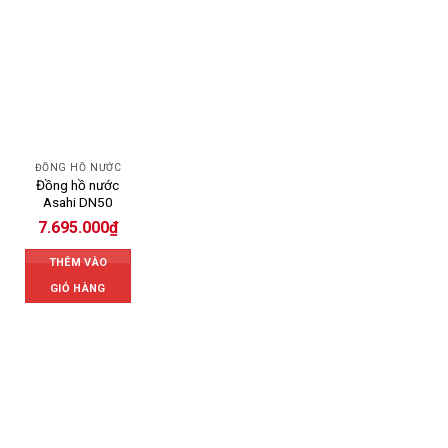
ĐỒNG HỒ NƯỚC
Đồng hồ nước
Asahi DN50
7.695.000
₫
THÊM VÀO
GIỎ HÀNG