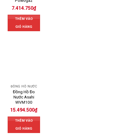
Powogaz
7.414.750
₫
THÊM VÀO
GIỎ HÀNG
ĐỒNG HỒ NƯỚC
Đồng Hồ Đo
Nước Asahi
WVM100
15.494.500
₫
THÊM VÀO
GIỎ HÀNG