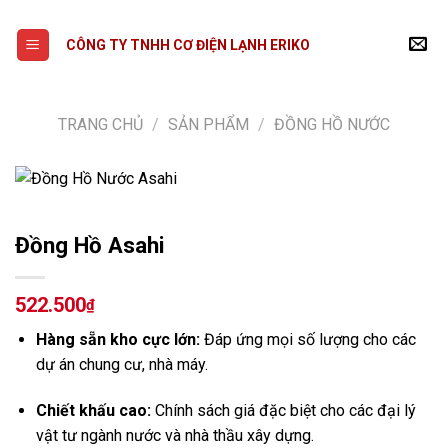
Skip
to
CÔNG TY TNHH CƠ ĐIỆN LẠNH ERIKO
content
TRANG CHỦ
/
SẢN PHẨM
/
ĐỒNG HỒ NƯỚC
Đồng Hồ Asahi
522.500
₫
Hàng sẵn kho cực lớn:
Đáp ứng mọi số lượng cho các
dự án chung cư, nhà máy.
Chiết khấu cao:
Chính sách giá đặc biệt cho các đại lý
vật tư ngành nước và nhà thầu xây dựng.