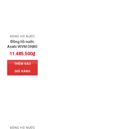
ĐỒNG HỒ NƯỚC
Đồng hồ nước
Asahi WVM DN80
11.485.500
₫
THÊM VÀO
GIỎ HÀNG
ĐỒNG HỒ NƯỚC