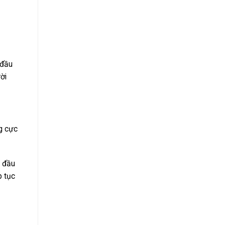
 đầu
ời
ng cực
2 đầu
p tục