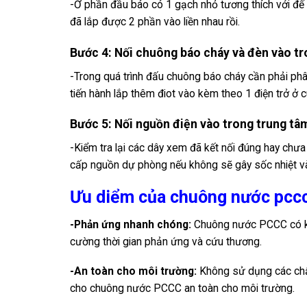
-Ở phần đầu báo có 1 gạch nhỏ tương thích với đế 
đã lắp được 2 phần vào liền nhau rồi.
Bước 4: Nối chuông báo cháy và đèn vào tr
-Trong quá trình đấu chuông báo cháy cần phải ph
tiến hành lắp thêm điot vào kèm theo 1 điện trở 
Bước 5: Nối nguồn điện vào trong trung tâ
-Kiểm tra lại các dây xem đã kết nối đúng hay chưa
cấp nguồn dự phòng nếu không sẽ gây sốc nhiệt và
Ưu diểm của chuông nước pccc
-Phản ứng nhanh chóng:
Chuông nước PCCC có kh
cường thời gian phản ứng và cứu thương.
-An toàn cho môi trường:
Không sử dụng các chất
cho chuông nước PCCC an toàn cho môi trường.