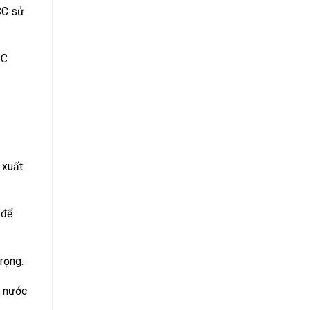
CC sử
CC
 xuất
 để
rọng.
g nước