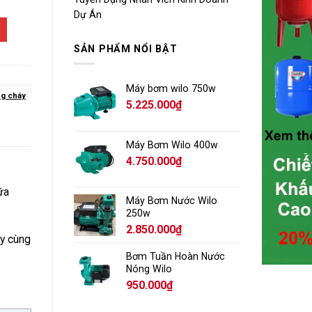
Dự Án
SẢN PHẨM NỔI BẬT
Máy bơm wilo 750w
ng cháy
5.225.000
₫
Máy Bơm Wilo 400w
4.750.000
₫
ữa
Máy Bơm Nước Wilo
250w
2.850.000
₫
áy cùng
Bơm Tuần Hoàn Nước
Nóng Wilo
950.000
₫