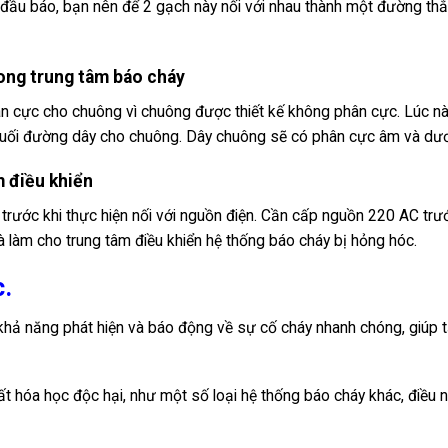
đầu báo, bạn nên để 2 gạch này nối với nhau thành một đường thẳ
ong trung tâm báo cháy
ân cực cho chuông vì chuông được thiết kế không phân cực. Lúc n
ở cuối đường dây cho chuông. Dây chuông sẽ có phân cực âm và dư
m điều khiển
 trước khi thực hiện nối với nguồn điện. Cần cấp nguồn 220 AC trư
 làm cho trung tâm điều khiển hệ thống báo cháy bị hỏng hóc.
.
ả năng phát hiện và báo động về sự cố cháy nhanh chóng, giúp 
 hóa học độc hại, như một số loại hệ thống báo cháy khác, điều 