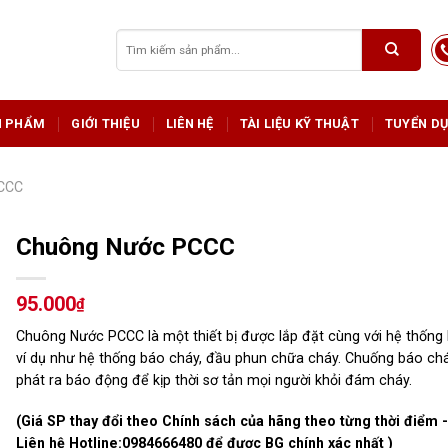
Tìm
kiếm:
N PHẨM
GIỚI THIỆU
LIÊN HỆ
TÀI LIỆU KỸ THUẬT
TUYỂN D
PCCC
Chuông Nước PCCC
95.000
₫
Chuông Nước PCCC là một thiết bị được lắp đặt cùng với hệ thống
ví dụ như hệ thống báo cháy, đầu phun chữa cháy. Chuống báo chá
phát ra báo động để kịp thời sơ tản mọi người khỏi đám cháy.
(Giá SP thay đổi theo Chính sách của hãng theo từng thời điểm 
Liên hệ Hotline:
0984666480
để được BG chính xác nhất )