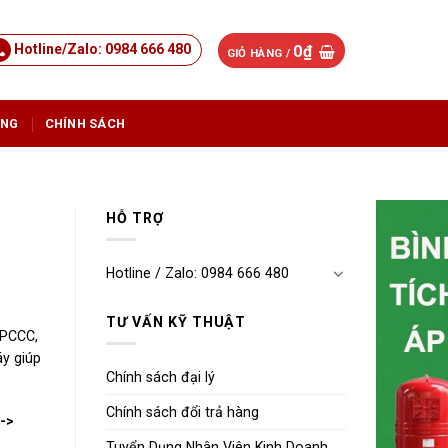
Hotline/Zalo: 0984 666 480
0
₫
GIỎ HÀNG /
ỤNG
CHÍNH SÁCH
HỖ TRỢ
Hotline / Zalo: 0984 666 480
TƯ VẤN KỸ THUẬT
 PCCC,
y giúp
Chính sách đại lý
Chính sách đổi trả hàng
-->
Tuyển Dụng Nhân Viên Kinh Doanh