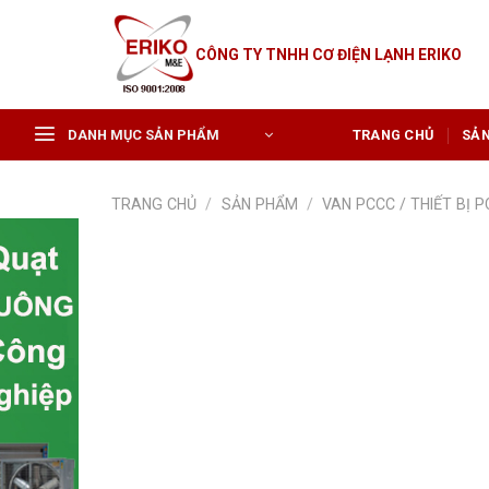
Skip
to
CÔNG TY TNHH CƠ ĐIỆN LẠNH ERIKO
content
DANH MỤC SẢN PHẨM
TRANG CHỦ
SẢ
TRANG CHỦ
/
SẢN PHẨM
/
VAN PCCC / THIẾT BỊ 