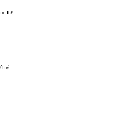
 có thể
ất cả