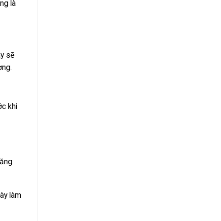
ng là
ày sẽ
ơng.
ớc khi
tăng
này làm