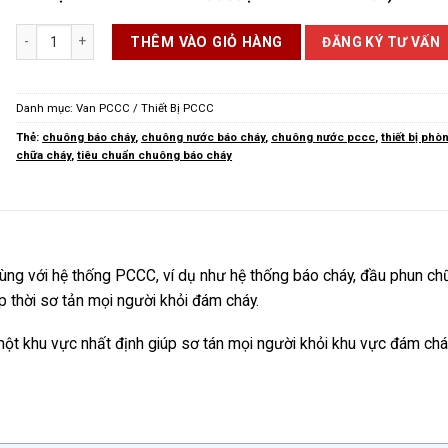
Chuông Nước PCCC số lượng
ĐĂNG KÝ TƯ VẤN
THÊM VÀO GIỎ HÀNG
Danh mục:
Van PCCC / Thiết Bị PCCC
Thẻ:
chuông báo cháy
,
chuông nước báo cháy
,
chuông nước pccc
,
thiết bị phò
chữa cháy
,
tiêu chuẩn chuông báo cháy
 cùng với hệ thống PCCC, ví dụ như hệ thống báo cháy, đầu phun ch
p thời sơ tản mọi người khỏi đám cháy.
 một khu vực nhất định giúp sơ tán mọi người khỏi khu vực đám ch