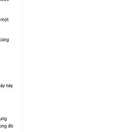
, một
 cùng
áy này.
rung
rong đó