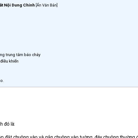
ắt Nội Dung Chính
[
Ẩn Văn Bản
]
ng trung tâm báo cháy
điều khiển
o.
 đó là:
 lắp đặt chuông vào và gắn chuông vào tường, đáy chuông thường