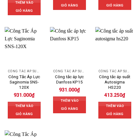
THÊM VÀO
GIỎ HÀNG
GIỎ HÀNG
GIỎ HÀNG
CÔNG TẮC ÁP SUẤT SAGINOMIYA
CÔNG TẮC ÁP SUẤT DANFOSS
CÔNG TẮC ÁP SUẤT AUTOSIGMA
Công Tắc Áp Lực
Công tắc áp lực
Công tắc áp suất
Saginomia SNS-
Danfoss KP15
Autosigma
120X
HS220
931.000
₫
931.000
₫
413.250
₫
THÊM VÀO
THÊM VÀO
THÊM VÀO
GIỎ HÀNG
GIỎ HÀNG
GIỎ HÀNG