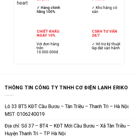
✓ Hàng chính
✓ Kho hàng có
hãng 100%
sẳn
CHIẾT KHẤU
CSKH TƯ VẤN
NGAY 10%
24/7
Với đơn hàng
✓ Hỗ trợ kỹ thuật
trên
lắp đặt vận hành
10.000.000đ.
THÔNG TIN CÔNG TY TNHH CƠ ĐIỆN LẠNH ERIKO
Lô 33 BT5 KĐT Cầu Bươu – Tân Triều – Thanh Trì – Hà Nội.
MST: 0106240019
Địa chỉ: Số 37 – BT4 – KĐT Mới Cầu Bươu – Xã Tân Triều –
Huyện Thanh Trì – TP Hà Nội