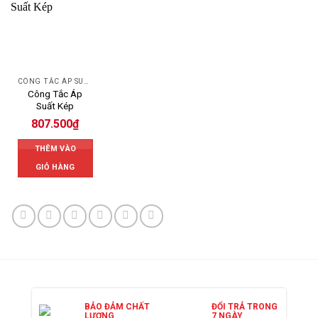
CÔNG TẮC ÁP SUẤT SAGINOMIYA
Công Tắc Áp
Suất Kép
807.500
₫
THÊM VÀO
GIỎ HÀNG
BẢO ĐẢM CHẤT
ĐỔI TRẢ TRONG
LƯỢNG
7 NGÀY