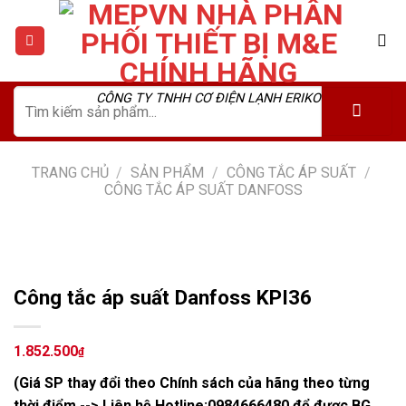
Skip
to
content
Tìm
CÔNG TY TNHH CƠ ĐIỆN LẠNH ERIKO
kiếm:
TRANG CHỦ
/
SẢN PHẨM
/
CÔNG TẮC ÁP SUẤT
/
CÔNG TẮC ÁP SUẤT DANFOSS
Công tắc áp suất Danfoss KPI36
1.852.500
₫
(Giá SP thay đổi theo Chính sách của hãng theo từng
thời điểm --> Liên hệ Hotline:
0984666480
để được BG