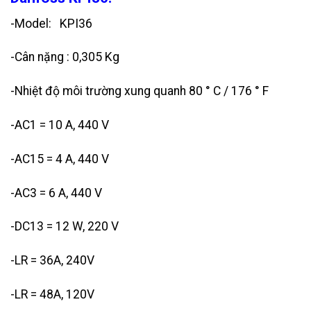
-Model: KPI36
-Cân nặng : 0,305 Kg
-Nhiệt độ môi trường xung quanh 80 ° C / 176 ° F
-AC1 = 10 A, 440 V
-AC15 = 4 A, 440 V
-AC3 = 6 A, 440 V
-DC13 = 12 W, 220 V
-LR = 36A, 240V
-LR = 48A, 120V