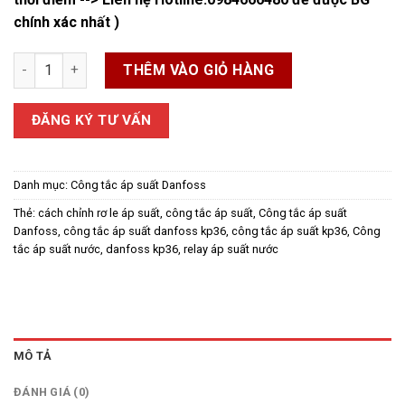
chính xác nhất )
Công tắc áp suất Danfoss KPI36 số lượng
THÊM VÀO GIỎ HÀNG
ĐĂNG KÝ TƯ VẤN
Danh mục:
Công tắc áp suất Danfoss
Thẻ:
cách chỉnh rơ le áp suất
,
công tắc áp suất
,
Công tắc áp suất
Danfoss
,
công tắc áp suất danfoss kp36
,
công tắc áp suất kp36
,
Công
tắc áp suất nước
,
danfoss kp36
,
relay áp suất nước
MÔ TẢ
ĐÁNH GIÁ (0)