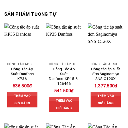
SẢN PHẨM TƯƠNG TỰ
CÔNG TẮC ÁP SUẤT DANFOSS
CÔNG TẮC ÁP SUẤT
CÔNG TẮC ÁP SUẤT SAGINOMIYA
Công Tắc Áp
Công Tắc Áp
Công tắc áp suất
Suất Danfoss
Suất
đơn Saginomiya
KP36
Danfoss_KP15-6-
SNS-C120X
126466
636.500
₫
1.377.500
₫
541.500
₫
THÊM VÀO
THÊM VÀO
THÊM VÀO
GIỎ HÀNG
GIỎ HÀNG
GIỎ HÀNG