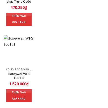
chảy Trung Quốc
470.250
₫
THÊM VÀO
GIỎ HÀNG
CÔNG TẮC DÒNG CHẢY HONEYWELL
Honeywell WFS
1001 H
1.520.000
₫
THÊM VÀO
GIỎ HÀNG