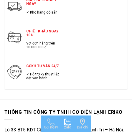
ĐỔI TRẢ TRONG 7
NGÀY
✓ Kho hàng có sẳn
CHIẾT KHẤU NGAY
10%
Với đơn hàng trên
10.000.000đ.
CSKH TƯ VẤN 24/7
✓ Hỗ trợ kỹ thuật lắp
đặt vận hành
THÔNG TIN CÔNG TY TNHH CƠ ĐIỆN LẠNH ERIKO
Gọi ngay
zalo
Địa chỉ
Lô 33 BT5 KĐT Cầu Bươu – Tân Triều – Thanh Trì – Hà Nội.