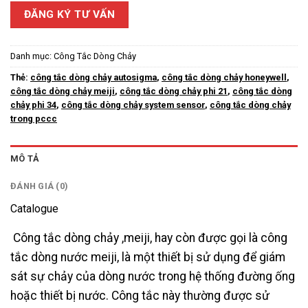
ĐĂNG KÝ TƯ VẤN
Danh mục:
Công Tắc Dòng Chảy
Thẻ:
công tắc dòng chảy autosigma
,
công tắc dòng chảy honeywell
,
công tắc dòng chảy meiji
,
công tắc dòng chảy phi 21
,
công tắc dòng
chảy phi 34
,
công tắc dòng chảy system sensor
,
công tắc dòng chảy
trong pccc
MÔ TẢ
ĐÁNH GIÁ (0)
Catalogue
Công tắc dòng chảy ,meiji, hay còn được gọi là công
tắc dòng nước meiji, là một thiết bị sử dụng để giám
sát sự chảy của dòng nước trong hệ thống đường ống
hoặc thiết bị nước. Công tắc này thường được sử