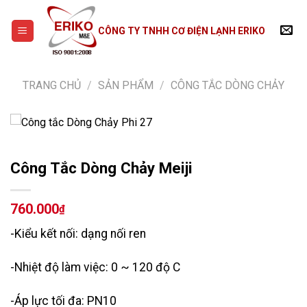
Skip
to
CÔNG TY TNHH CƠ ĐIỆN LẠNH ERIKO
content
TRANG CHỦ
/
SẢN PHẨM
/
CÔNG TẮC DÒNG CHẢY
Công Tắc Dòng Chảy Meiji
760.000
₫
-Kiểu kết nối: dạng nối ren
-Nhiệt độ làm việc: 0 ~ 120 độ C
-Áp lực tối đa: PN10