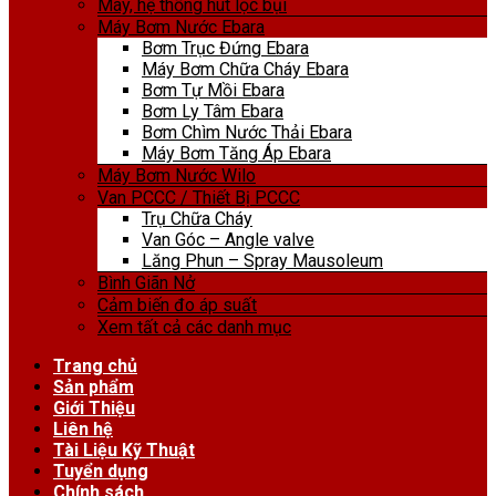
Máy, hệ thống hút lọc bụi
Máy Bơm Nước Ebara
Bơm Trục Đứng Ebara
Máy Bơm Chữa Cháy Ebara
Bơm Tự Mồi Ebara
Bơm Ly Tâm Ebara
Bơm Chìm Nước Thải Ebara
Máy Bơm Tăng Áp Ebara
Máy Bơm Nước Wilo
Van PCCC / Thiết Bị PCCC
Trụ Chữa Cháy
Van Góc – Angle valve
Lăng Phun – Spray Mausoleum
Bình Giãn Nở
Cảm biến đo áp suất
Xem tất cả các danh mục
Trang chủ
Sản phẩm
Giới Thiệu
Liên hệ
Tài Liệu Kỹ Thuật
Tuyển dụng
Chính sách