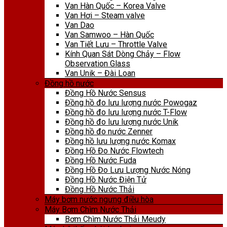
Van Hàn Quốc – Korea Valve
Van Hơi – Steam valve
Van Dao
Van Samwoo – Hàn Quốc
Van Tiết Lưu – Throttle Valve
Kính Quan Sát Dòng Chảy – Flow
Observation Glass
Van Unik – Đài Loan
Đồng hồ nước
Đồng Hồ Nước Sensus
Đồng hồ đo lưu lượng nước Powogaz
Đồng hồ đo lưu lượng nước T-Flow
Đồng hồ đo lưu lượng nước Unik
Đồng hồ đo nước Zenner
Đồng hồ lưu lượng nước Komax
Đồng Hồ Đo Nước Flowtech
Đồng Hồ Nước Fuda
Đồng Hồ Đo Lưu Lượng Nước Nóng
Đồng Hồ Nước Điện Tử
Đồng Hồ Nước Thải
Máy bơm nước ngưng điều hòa
Máy Bơm Chìm Nước Thải
Bơm Chìm Nước Thải Meudy