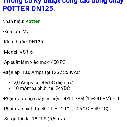
Thông số kỹ thuật công tắc dòng chảy
POTTER DN125.
Nhãn hiệu
: Potter
-Xuất xứ: Mỹ
-Kích thước: DN125
-Model: VSR-5
-Áp suất làm việc max: 450 PSI
-Điện áp: 10,0 Amps tại 125 / 250VAC
2,0 Amps tại 30VDC điện trở
10 mAmps phút. tại 24VDC
-Phạm vi dòng chảy tín hiệu: 4-10 GPM (15-38 LPM) – UL
-Phạm vi nhiệt độ: 40 ° F – 120 ° F, (4,5 ° C – 49 ° C)
-Surge tối đa: 18 FPS (5,5 m/s