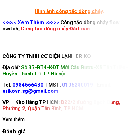
Hình ảnh công tắc dòng chảy
.
<<<<
< Xem Thêm >>>>>
Công tắc dòng chảy flow
switch
,
Công tắc dòng chảy Đài Loan.
CÔNG TY TNHH CƠ ĐIỆN LẠNH ERIKO
Địa chỉ:
Số 37-BT4-KĐT Mới Cầu Bươu-Xã Tân Triều-
Huyện Thanh Trì-TP Hà nội.
Tel:
0984666480
| MST:
0106240019
| Email:
erikovn.sg@gmail.com
VP – Kho Hàng TP HCM:
B22/2 đường Bạch Đằng,
Phường 2, Quận Tân Bình, TP HCM
Xem thêm
Đánh giá