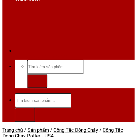
Hotline/Zalo:0984 666 480
Tìm
kiếm:
Tìm
kiếm:
Trang chủ
/
Sản phẩm
/
Công Tắc Dòng Chảy
/
Công Tắc
Dòng Chảy Potter - USA