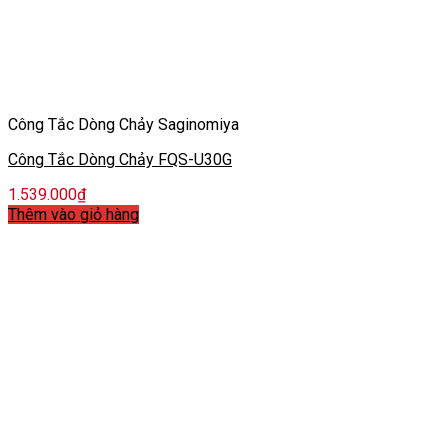
Công Tắc Dòng Chảy Saginomiya
Công Tắc Dòng Chảy FQS-U30G
1.539.000
₫
Thêm vào giỏ hàng