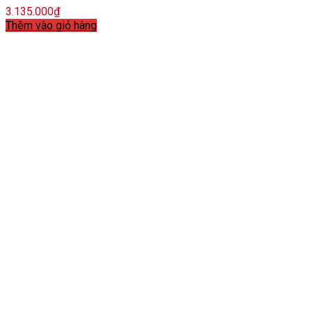
3.135.000
₫
Thêm vào giỏ hàng