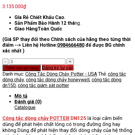
3.135.000
₫
Gía Rẻ Chiết Khấu Cao.
Sản Phẩm Bảo Hành 12 thá
ng.
Giao HàngToàn Quốc
(Giá SP thay đổi theo Chính sách của hãng theo từng thời
điểm --> Liên hệ Hotline:
0984666480
để được BG chính
xác nhất )
Công
Tắc
Đăng ký tư vấn
Thêm vào giỏ hàng
Dòng
Danh mục:
Công Tắc Dòng Chảy Potter - USA
Thẻ:
công tắc
Chảy
dòng chảy
,
công tắc dòng chảy honeywell
,
công tắc dòng
POTTER
dn150
,
công tắc giám sát potter
DN125
số
Mô tả
lượng
Đánh giá (0)
Catalogue
Công tắc dòng chảy POTTER
DN125
là loại cảm biến
dùng để phát hiện chất lỏng có trong đường ống hay
không.Dùng để phát hiện thay đổi dòng chảy của hệ thống