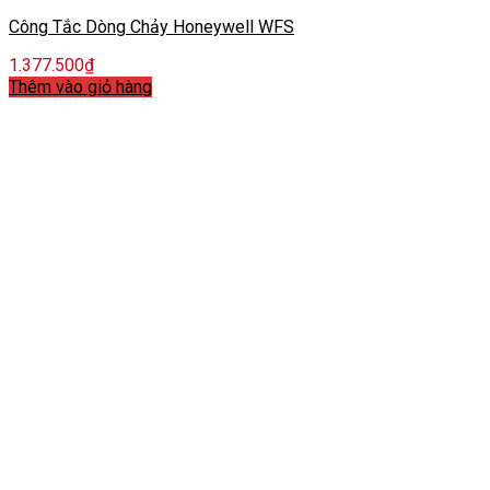
Công Tắc Dòng Chảy Honeywell WFS
1.377.500
₫
Thêm vào giỏ hàng