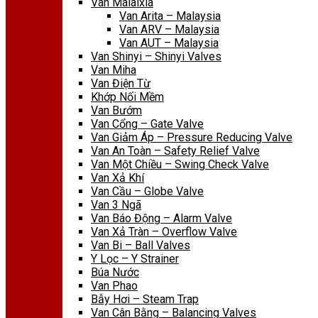
Van Malaixia
Van Arita – Malaysia
Van ARV – Malaysia
Van AUT – Malaysia
Van Shinyi – Shinyi Valves
Van Miha
Van Điện Từ
Khớp Nối Mềm
Van Bướm
Van Cổng – Gate Valve
Van Giảm Áp – Pressure Reducing Valve
Van An Toàn – Safety Relief Valve
Van Một Chiều – Swing Check Valve
Van Xả Khí
Van Cầu – Globe Valve
Van 3 Ngã
Van Báo Động – Alarm Valve
Van Xả Tràn – Overflow Valve
Van Bi – Ball Valves
Y Lọc – Y Strainer
Búa Nước
Van Phao
Bẫy Hơi – Steam Trap
Van Cân Bằng – Balancing Valves