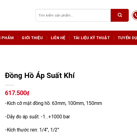
Tìm
kiếm:
N PHẨM
GIỚI THIỆU
LIÊN HỆ
TÀI LIỆU KỸ THUẬT
TUYỂN D
Đồng Hồ Áp Suất Khí
617.500
₫
-Kích cỡ mặt đồng hồ: 63mm, 100mm, 150mm
-Dãy đo áp suất: -1…+1000 bar
-Kích thước ren: 1/4″, 1/2″