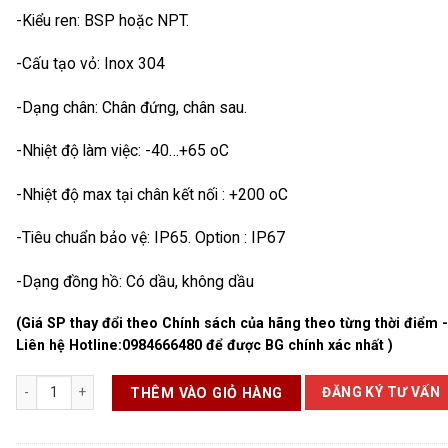
-Kiểu ren: BSP hoặc NPT.
-Cấu tạo vỏ: Inox 304
-Dạng chân: Chân đứng, chân sau.
-Nhiệt độ làm việc: -40…+65 oC
-Nhiệt độ max tại chân kết nối : +200 oC
-Tiêu chuẩn bảo vệ: IP65. Option : IP67
-Dạng đồng hồ: Có dầu, không dầu
(Giá SP thay đổi theo Chính sách của hãng theo từng thời điểm 
Liên hệ Hotline:
0984666480
để được BG chính xác nhất )
Đồng Hồ Áp Suất Khí số lượng
ĐĂNG KÝ TƯ VẤN
THÊM VÀO GIỎ HÀNG