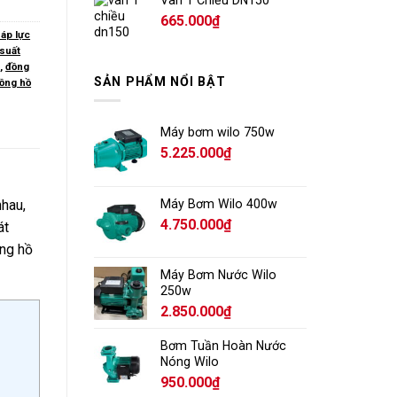
665.000
₫
 áp lực
 suất
i
,
đồng
SẢN PHẨM NỔI BẬT
ồng hồ
Máy bơm wilo 750w
5.225.000
₫
Máy Bơm Wilo 400w
nhau,
4.750.000
₫
át
ồng hồ
Máy Bơm Nước Wilo
250w
2.850.000
₫
Bơm Tuần Hoàn Nước
Nóng Wilo
950.000
₫