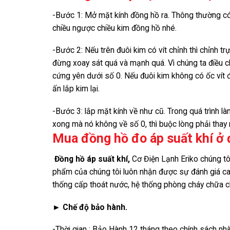
-Bước 1: Mở mặt kính đồng hồ ra. Thông thường có 2
chiều ngược chiều kim đồng hồ nhé.
-Bước 2: Nếu trên đuôi kim có vít chỉnh thì chỉnh t
đừng xoay sát quá và mạnh quá. Vì chúng ta điều 
cứng yên dưới số 0. Nếu đuôi kim không có ốc vít đ
ấn lắp kim lại.
-Bước 3: lắp mặt kính về như cũ. Trong quá trình l
xong mà nó không về số 0, thì buộc lòng phải thay
Mua đồng hồ đo áp suất khí ở
Đồng hồ áp suất
khí,
Cơ Điện Lạnh Eriko chúng tôi
phẩm của chúng tôi luôn nhận được sự đánh giá cao,
thống cấp thoát nước, hệ thống phòng cháy chữa 
► Chế độ bảo hành.
-Thời gian : Bảo Hành 12 tháng theo chính sách nh