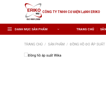
Skip
to
CÔNG TY TNHH CƠ ĐIỆN LẠNH ERIKO
content
DANH MỤC SẢN PHẨM
TRANG CHỦ
SẢ
TRANG CHỦ
/
SẢN PHẨM
/
ĐỒNG HỒ ĐO ÁP SUẤT