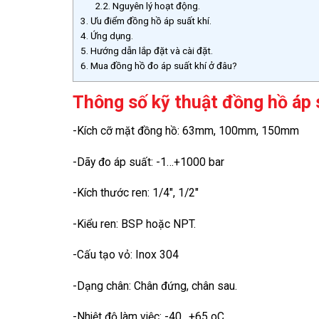
2.2.
Nguyên lý hoạt động.
3.
Ưu điểm đồng hồ áp suất khí.
4.
Ứng dụng.
5.
Hướng dẫn lắp đặt và cài đặt.
6.
Mua đồng hồ đo áp suất khí ở đâu?
Thông số kỹ thuật đồng hồ áp s
-Kích cỡ mặt đồng hồ: 63mm, 100mm, 150mm
-Dãy đo áp suất: -1…+1000 bar
-Kích thước ren: 1/4″, 1/2″
-Kiểu ren: BSP hoặc NPT.
-Cấu tạo vỏ: Inox 304
-Dạng chân: Chân đứng, chân sau.
-Nhiệt độ làm việc: -40…+65 oC