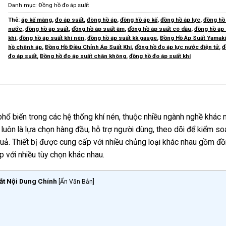
Danh mục:
Đồng hồ đo áp suất
Thẻ:
áp kế màng
,
đo áp suất
,
đòng hồ áp
,
đồng hồ áp kế
,
đồng hồ áp lực
,
đồng hồ
nước
,
đồng hồ áp suất
,
đồng hồ áp suất âm
,
đồng hồ áp suất có dầu
,
đồng hồ áp
khí
,
đồng hồ áp suất khí nén
,
đồng hồ áp suất kk gauge
,
Đồng Hồ Áp Suất Yamak
hồ chênh áp
,
Đồng Hồ Điều Chỉnh Áp Suất Khí
,
đồng hồ đo áp lực nước điện tử
,
đ
đo áp suất
,
Đồng hồ đo áp suất chân không
,
đồng hồ đo áp suất khí
phổ biến trong các hệ thống khí nén, thuộc nhiều ngành nghề khác 
ị luôn là lựa chọn hàng đầu, hỗ trợ người dùng, theo dõi để kiểm so
quả. Thiết bị được cung cấp với nhiều chủng loại khác nhau gồm đ
p với nhiều tùy chọn khác nhau.
ắt Nội Dung Chính
[
Ẩn Văn Bản
]