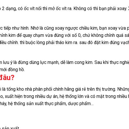
 dạng, có ốc vít nối thì mở ốc vít ra. Không có thì bạn phải xoay.
rực tiếp như hình. Nhớ là cũng xoay ngược chiều kim, bạn xoay vừa 
chỉnh kim để quay chạm vừa đúng với số 0, chứ không chỉnh quá sá
iều chỉnh. thì buộc lòng phải tháo kim ra. sau đó đặt kim đúng vạc
àm lưu ý là đừng dùng lực mạnh, dễ làm cong kim. Sau khi thực ngh
 mới đồng hồ.
 đâu?
 là tổng kho nhà phân phối chính hãng giá rẻ trên thị trường. Nhữ
 xuất hiện trong nhiều dự án, hệ thống lớn và có mặt trong nhiều 
cháy, hệ thống sản xuất thực phẩm, dược phẩm…
à sản xuất