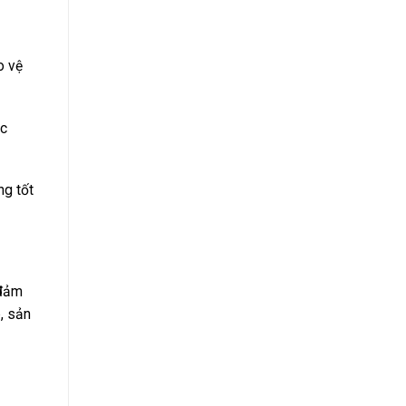
o vệ
ác
ng tốt
 đảm
, sản