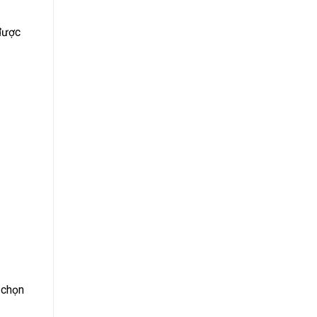
 được
 chọn