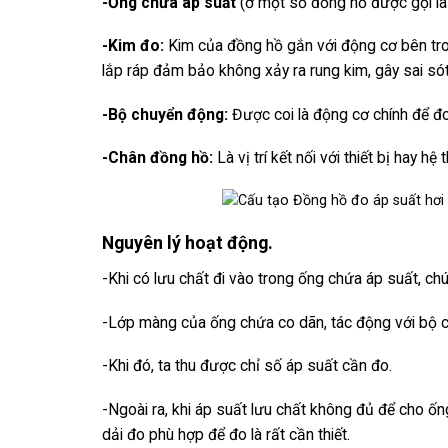
-Ống chứa áp suất
(ở một số đồng hồ được gọi là 
-Kim đo:
Kim của đồng hồ gắn với động cơ bên tro
lắp ráp đảm bảo không xảy ra rung kim, gây sai sót
-Bộ chuyển động:
Được coi là động cơ chính để đo
-Chân đồng hồ:
Là vị trí kết nối với thiết bị hay h
Nguyên lý hoạt động.
-Khi có lưu chất đi vào trong ống chứa áp suất, ch
-Lớp màng của ống chứa co dãn, tác động với bộ c
-Khi đó, ta thu được chỉ số áp suất cần đo.
-Ngoài ra, khi áp suất lưu chất không đủ để cho ốn
dải đo phù hợp để đo là rất cần thiết.