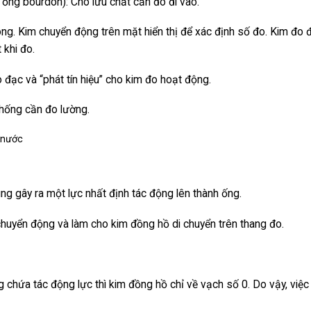
ống bourdon): Cho lưu chất cần đo đi vào.
ng. Kim chuyển động trên mặt hiển thị để xác định số đo. Kim đo
 khi đo.
 đạc và “phát tín hiệu” cho kim đo hoạt động.
ệ thống cần đo lường.
úng gây ra một lực nhất định tác động lên thành ống.
huyển động và làm cho kim đồng hồ di chuyển trên thang đo.
g chứa tác động lực thì kim đồng hồ chỉ về vạch số 0. Do vậy, việc