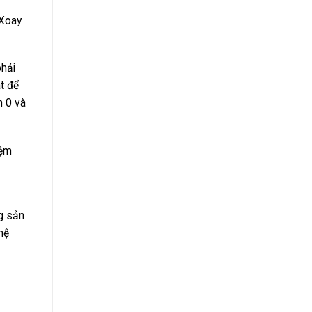
 Xoay
phải
t để
h 0 và
iệm
ng sản
hệ