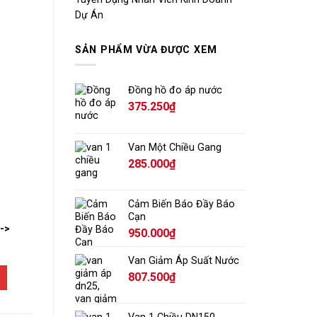
Dự Án
SẢN PHẨM VỪA ĐƯỢC XEM
Đồng hồ đo áp nước
375.250
₫
Van Một Chiều Gang
285.000
₫
Cảm Biến Báo Đầy Báo
Cạn
-->
950.000
₫
Van Giảm Áp Suất Nước
807.500
₫
Van 1 Chiều DN150