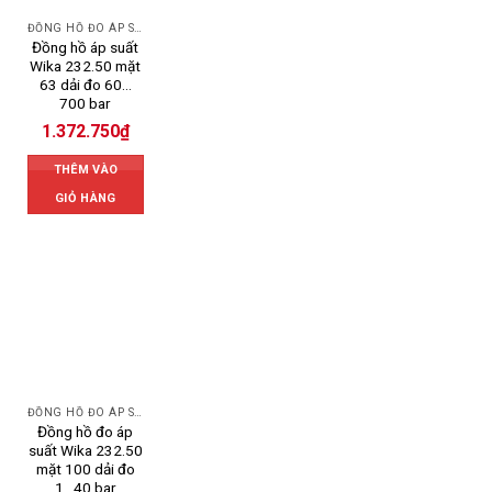
ĐỒNG HỒ ĐO ÁP SUẤT
Đồng hồ áp suất
Wika 232.50 mặt
63 dải đo 60…
700 bar
1.372.750
₫
THÊM VÀO
GIỎ HÀNG
ĐỒNG HỒ ĐO ÁP SUẤT
Đồng hồ đo áp
suất Wika 232.50
mặt 100 dải đo
1…40 bar