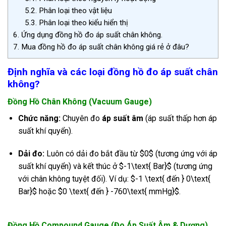
5.2.
Phân loại theo vật liệu
5.3.
Phân loại theo kiểu hiển thị
6.
Ứng dụng đồng hồ đo áp suất chân không.
7.
Mua đồng hồ đo áp suất chân không giá rẻ ở đâu?
Định nghĩa và các loại đồng hồ đo áp suất chân
không?
Đồng Hồ Chân Không (Vacuum Gauge)
Chức năng:
Chuyên đo
áp suất âm
(áp suất thấp hơn áp
suất khí quyển).
Dải đo:
Luôn có dải đo bắt đầu từ
$0$
(tương ứng với áp
suất khí quyển) và kết thúc ở
$-1\text{ Bar}$
(tương ứng
với chân không tuyệt đối). Ví dụ:
$-1 \text{ đến } 0\text{
Bar}$
hoặc
$0 \text{ đến } -760\text{ mmHg}$
.
Đồng Hồ Compound Gauge (Đo Áp Suất Âm & Dương)