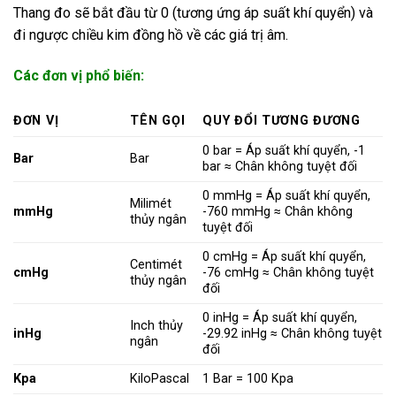
Thang đo sẽ bắt đầu từ 0 (tương ứng áp suất khí quyển) và
đi ngược chiều kim đồng hồ về các giá trị âm.
Các đơn vị phổ biến:
ĐƠN VỊ
TÊN GỌI
QUY ĐỔI TƯƠNG ĐƯƠNG
0 bar = Áp suất khí quyển, -1
Bar
Bar
bar ≈ Chân không tuyệt đối
0 mmHg = Áp suất khí quyển,
Milimét
mmHg
-760 mmHg ≈ Chân không
thủy ngân
tuyệt đối
0 cmHg = Áp suất khí quyển,
Centimét
cmHg
-76 cmHg ≈ Chân không tuyệt
thủy ngân
đối
0 inHg = Áp suất khí quyển,
Inch thủy
inHg
-29.92 inHg ≈ Chân không tuyệt
ngân
đối
Kpa
KiloPascal
1 Bar = 100 Kpa