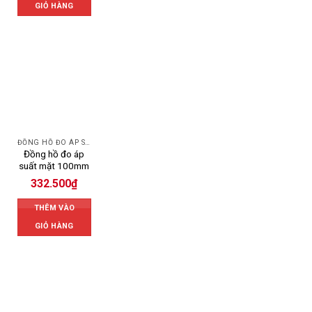
GIỎ HÀNG
ĐỒNG HỒ ĐO ÁP SUẤT
Đồng hồ đo áp
suất mặt 100mm
332.500
₫
THÊM VÀO
GIỎ HÀNG