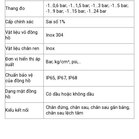
-1…0,6 bar; -1…1,5 bar; -1…3 bar; -1…5 bar;
Thang đo
-1…9 bar; -1…15 bar; -1…24 bar
Cấp chính xác
Sai số 1%
Vật liệu vỏ đồng
Inox 304
hồ
Vật liệu chân ren
Inox
Đơn vị hiển thị áp
Bar, kg/cm², psi,…
suất
Chuẩn bảo vệ
IP65, IP67, IP68
của đồng hồ
Dạng mặt đồng
Có dầu hoặc không dầu
hồ
Chân đứng, chân sau, chân sau gắn bảng,
Kiểu kết nối
chân sau lệch tâm