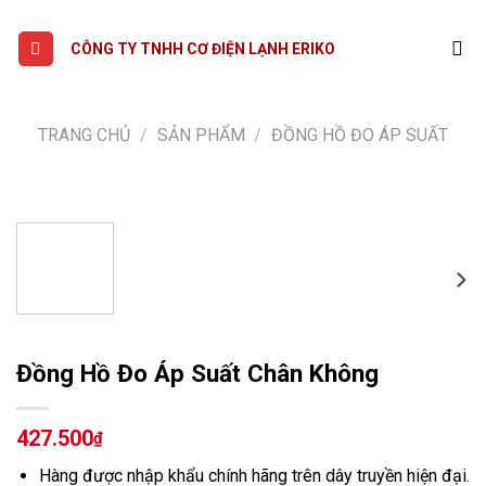
Skip
to
CÔNG TY TNHH CƠ ĐIỆN LẠNH ERIKO
content
TRANG CHỦ
/
SẢN PHẨM
/
ĐỒNG HỒ ĐO ÁP SUẤT
Đồng Hồ Đo Áp Suất Chân Không
427.500
₫
Hàng được nhập khẩu chính hãng trên dây truyền hiện đại.