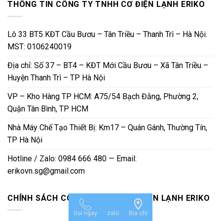
THÔNG TIN CÔNG TY TNHH CƠ ĐIỆN LẠNH ERIKO
Lô 33 BT5 KĐT Cầu Bươu – Tân Triều – Thanh Trì – Hà Nội.
MST: 0106240019
Địa chỉ: Số 37 – BT4 – KĐT Mới Cầu Bươu – Xã Tân Triều –
Huyện Thanh Trì – TP Hà Nội
VP – Kho Hàng TP HCM: A75/54 Bạch Đằng, Phường 2,
Quận Tân Bình, TP HCM
Nhà Máy Chế Tạo Thiết Bị: Km17 – Quán Gánh, Thường Tín,
TP Hà Nội
Hotline / Zalo: 0984 666 480 — Email:
erikovn.sg@gmail.com
CHÍNH SÁCH CÔNG TY TNHH CƠ ĐIỆN LẠNH ERIKO
Gọi ngay
zalo
Địa chỉ