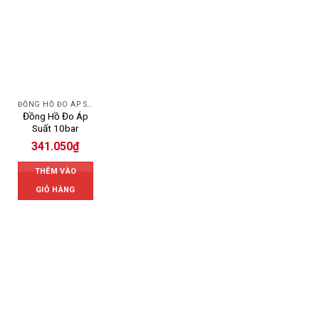
ĐỒNG HỒ ĐO ÁP SUẤT
Đồng Hồ Đo Áp
Suất 10bar
341.050
₫
THÊM VÀO
GIỎ HÀNG