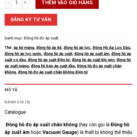
THÊM VÀO GIỎ HÀNG
ĐĂNG KÝ TƯ VẤN
Danh mục:
Đồng hồ đo áp suất
Thẻ:
áp kế màng
,
đồng hồ áp kế
,
đồng hồ áp lực
,
Đồng Hồ Áp Lực Dầu
,
đồng hồ áp lực nước
,
đồng hồ áp suất
,
đồng hồ áp suất âm
,
đồng hồ áp
suất có dầu
,
đồng hồ áp suất điện tử
,
đồng hồ áp suất khí nén
,
đồng hồ
áp suất màng
,
đồng hồ báo áp suất dầu
,
Đồng hồ đo áp suất chân
không
,
đồng hồ đo áp suất chân không điện tử
MÔ TẢ
ĐÁNH GIÁ (0)
Catalogue
Đồng hồ đo áp suất chân không
(hay còn gọi là
Đồng hồ
áp suất âm
hoặc
Vacuum Gauge
) là thiết bị không thể thiếu