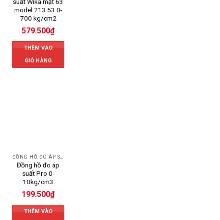
suất Wika mặt 63
model 213.53 0-
700 kg/cm2
579.500
₫
THÊM VÀO
GIỎ HÀNG
ĐỒNG HỒ ĐO ÁP SUẤT
Đồng hồ đo áp
suất Pro 0-
10kg/cm3
199.500
₫
THÊM VÀO