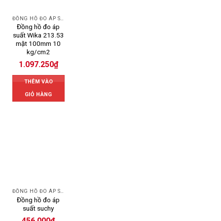
ĐỒNG HỒ ĐO ÁP SUẤT
Đồng hồ đo áp
suất Wika 213.53
mặt 100mm 10
kg/cm2
1.097.250
₫
THÊM VÀO
GIỎ HÀNG
ĐỒNG HỒ ĐO ÁP SUẤT
Đồng hồ đo áp
suất suchy
456.000
₫