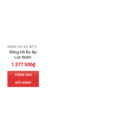
ĐỒNG HỒ ĐO ÁP SUẤT
Đồng Hồ Đo Áp
Lực Nước
1.377.500
₫
THÊM VÀO
GIỎ HÀNG