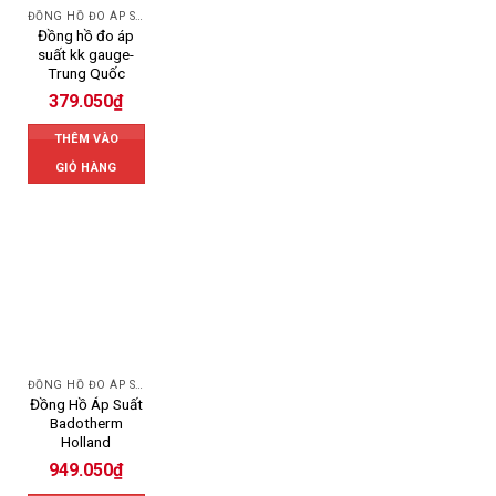
ĐỒNG HỒ ĐO ÁP SUẤT
Đồng hồ đo áp
suất kk gauge-
Trung Quốc
379.050
₫
THÊM VÀO
GIỎ HÀNG
ĐỒNG HỒ ĐO ÁP SUẤT
Đồng Hồ Áp Suất
Badotherm
Holland
949.050
₫