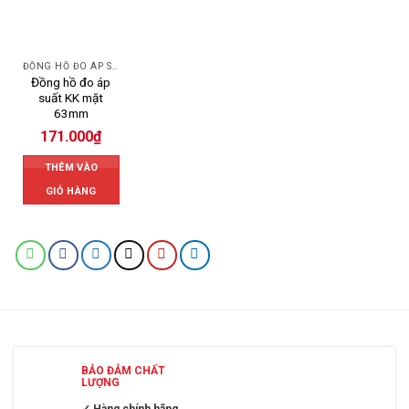
ĐỒNG HỒ ĐO ÁP SUẤT
Đồng hồ đo áp
suất KK mặt
63mm
171.000
₫
THÊM VÀO
GIỎ HÀNG
BẢO ĐẢM CHẤT
LƯỢNG
✓ Hàng chính hãng