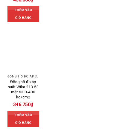
THÊM VÀO
GIỎ HÀNG
ĐỒNG HỒ ĐO ÁP SUẤT
Đồng hồ đo áp
suất Wika 213.53
mặt 63 0-400
kg/cm2
346.750
₫
THÊM VÀO
GIỎ HÀNG