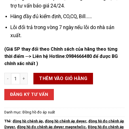
trợ tư vấn báo giá 24/24.
Hàng đầy đủ kiểm định, CO,CQ, Bill……
Lỗi đổi trả trong vòng 7 ngày nếu lỗi do nhà sản
xuất.
(Giá SP thay đổi theo Chính sách của hãng theo từng
thời điểm --> Liên hệ Hotline:
0984666480
để được BG
chính xác nhất )
Đồng Hồ Chênh Áp Magnehelic số lượng
THÊM VÀO GIỎ HÀNG
ĐĂNG KÝ TƯ VẤN
Danh mục:
Đồng hồ đo áp suất
Thẻ:
đồng hồ chênh áp
,
đồng hồ chênh áp dwyer
,
đồng hồ đo chênh áp
Dwyer
,
đồng hồ đo chênh áp dwyer magnehelic
,
Đồng hồ đo chênh áp