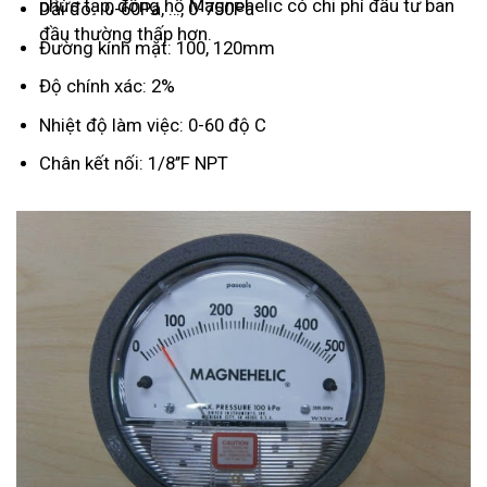
phức tạp, đồng hồ Magnehelic có chi phí đầu tư ban
Dải đo: 0-60Pa, …, 0-750Pa
đầu thường thấp hơn.
Đường kính mặt: 100, 120mm
Độ chính xác: 2%
Nhiệt độ làm việc: 0-60 độ C
Chân kết nối: 1/8’’F NPT