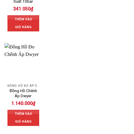
Suất 10bar
341.050
₫
THÊM VÀO
GIỎ HÀNG
ĐỒNG HỒ ĐO ÁP SUẤT
Đồng Hồ Chênh
Áp Dwyer
1.140.000
₫
THÊM VÀO
GIỎ HÀNG