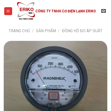
Skip
to
CÔNG TY TNHH CƠ ĐIỆN LẠNH ERIKO
content
TRANG CHỦ
/
SẢN PHẨM
/
ĐỒNG HỒ ĐO ÁP SUẤT