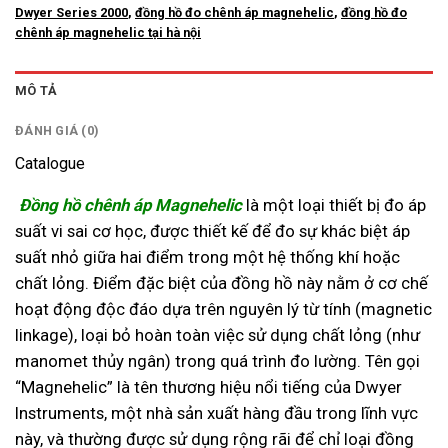
Dwyer Series 2000
,
đồng hồ đo chênh áp magnehelic
,
đồng hồ đo
chênh áp magnehelic tại hà nội
MÔ TẢ
ĐÁNH GIÁ (0)
Catalogue
Đồng hồ chênh áp Magnehelic
là một loại thiết bị đo áp
suất vi sai cơ học, được thiết kế để đo sự khác biệt áp
suất nhỏ giữa hai điểm trong một hệ thống khí hoặc
chất lỏng. Điểm đặc biệt của đồng hồ này nằm ở cơ chế
hoạt động độc đáo dựa trên nguyên lý từ tính (magnetic
linkage), loại bỏ hoàn toàn việc sử dụng chất lỏng (như
manomet thủy ngân) trong quá trình đo lường. Tên gọi
“Magnehelic” là tên thương hiệu nổi tiếng của Dwyer
Instruments, một nhà sản xuất hàng đầu trong lĩnh vực
này, và thường được sử dụng rộng rãi để chỉ loại đồng