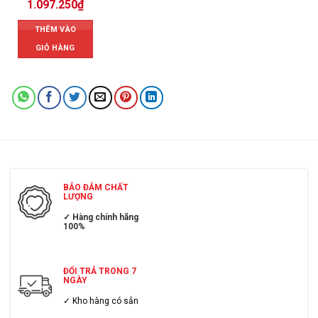
1.097.250
₫
THÊM VÀO
GIỎ HÀNG
BẢO ĐẢM CHẤT
LƯỢNG
✓ Hàng chính hãng
100%
ĐỔI TRẢ TRONG 7
NGÀY
✓ Kho hàng có sẳn