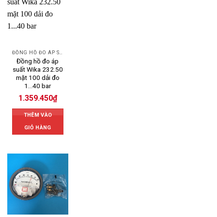
ĐỒNG HỒ ĐO ÁP SUẤT
Đồng hồ đo áp
suất Wika 232.50
mặt 100 dải đo
1…40 bar
1.359.450
₫
THÊM VÀO
GIỎ HÀNG