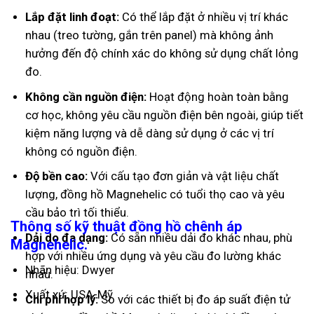
Lắp đặt linh đoạt:
Có thể lắp đặt ở nhiều vị trí khác
nhau (treo tường, gắn trên panel) mà không ảnh
hưởng đến độ chính xác do không sử dụng chất lỏng
đo.
Không cần nguồn điện:
Hoạt động hoàn toàn bằng
cơ học, không yêu cầu nguồn điện bên ngoài, giúp tiết
kiệm năng lượng và dễ dàng sử dụng ở các vị trí
không có nguồn điện.
Độ bền cao:
Với cấu tạo đơn giản và vật liệu chất
lượng, đồng hồ Magnehelic có tuổi thọ cao và yêu
cầu bảo trì tối thiểu.
Thông số kỹ thuật đồng hồ chênh áp
Dải do đa dạng:
Có sẵn nhiều dải đo khác nhau, phù
Magnehelic.
hợp với nhiều ứng dụng và yêu cầu đo lường khác
Nhãn hiệu: Dwyer
nhau.
Xuất xứ: USA-Mỹ
Chi phí hợp lý:
So với các thiết bị đo áp suất điện tử