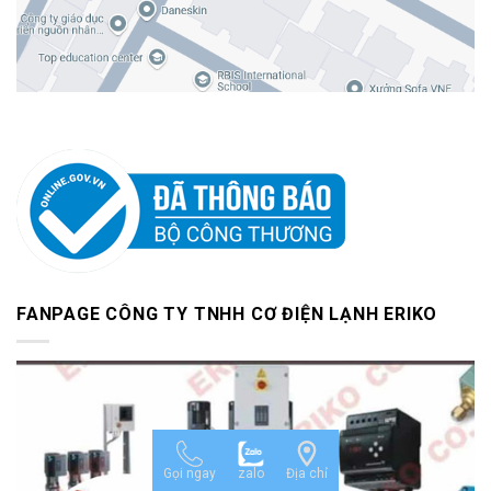
FANPAGE CÔNG TY TNHH CƠ ĐIỆN LẠNH ERIKO
Gọi ngay
zalo
Địa chỉ