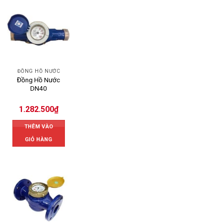
ĐỒNG HỒ NƯỚC
Đồng Hồ Nước
DN40
1.282.500
₫
THÊM VÀO
GIỎ HÀNG