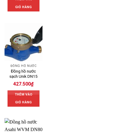
GIỎ HÀNG
ĐỒNG HỒ NƯỚC
Đồng hồ nước
sạch Unik DN15
427.500
₫
THÊM VÀO
GIỎ HÀNG