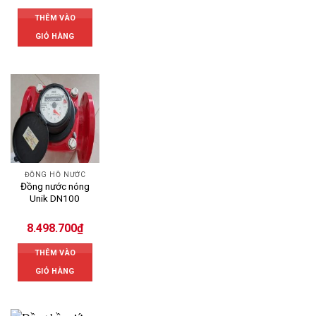
THÊM VÀO
GIỎ HÀNG
ĐỒNG HỒ NƯỚC
Đồng nước nóng
Unik DN100
8.498.700
₫
THÊM VÀO
GIỎ HÀNG