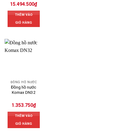
15.494.500
₫
THÊM VÀO
GIỎ HÀNG
ĐỒNG HỒ NƯỚC
Đồng hồ nước
Komax DN32
1.353.750
₫
THÊM VÀO
GIỎ HÀNG