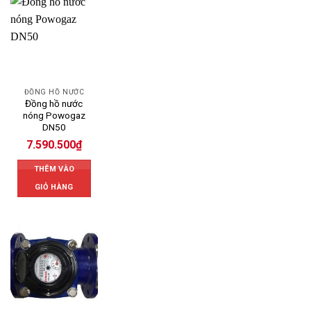
ĐỒNG HỒ NƯỚC
Đồng hồ nước
nóng Powogaz
DN50
7.590.500
₫
THÊM VÀO
GIỎ HÀNG