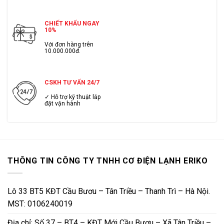
CHIẾT KHẤU NGAY
10%
Với đơn hàng trên
10.000.000đ.
CSKH TƯ VẤN 24/7
✓ Hỗ trợ kỹ thuật lắp
đặt vận hành
THÔNG TIN CÔNG TY TNHH CƠ ĐIỆN LẠNH ERIKO
Lô 33 BT5 KĐT Cầu Bươu – Tân Triều – Thanh Trì – Hà Nội.
MST: 0106240019
Địa chỉ: Số 37 – BT4 – KĐT Mới Cầu Bươu – Xã Tân Triều –