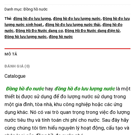
Danh mục:
Đồng hồ nước
Thẻ:
đồng hồ đo lưu lượng
,
đồng hồ đo lưu lượng nước
,
Đồng hồ đo lưu
lượng nước sinh hoạt.
,
đồng hồ đo lưu lượng nước thải
,
đồng hồ đo
nước
,
Đồng Hồ Đo Nước dạng cơ
,
Đồng Hồ Đo Nước dạng điện tử
,
Đồng hồ lưu lượng nước
,
đồng hồ nước
MÔ TẢ
ĐÁNH GIÁ (0)
Catalogue
Đồng hồ đo nước
hay
đồng hồ đo lưu lượng nước
là một
thiết bị được sử dụng để đo lượng nước sử dụng trong
một gia đình, tòa nhà, khu công nghiệp hoặc các ứng
dụng khác. Nó có vai trò quan trọng trong việc đo lượng
nước tiêu thụ và tính toán chi phí cho nước. Sau đây hãy
cùng chúng tôi tìm hiểu nguyên lý hoạt động, cấu tạo và