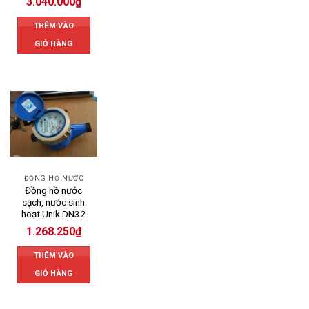
3.040.000
₫
THÊM VÀO
GIỎ HÀNG
ĐỒNG HỒ NƯỚC
Đồng hồ nước
sạch, nước sinh
hoạt Unik DN32
1.268.250
₫
THÊM VÀO
GIỎ HÀNG