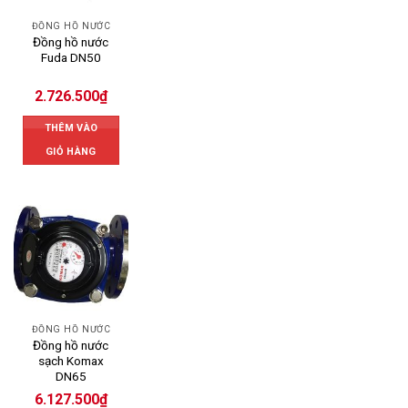
ĐỒNG HỒ NƯỚC
Đồng hồ nước
Fuda DN50
2.726.500
₫
THÊM VÀO
GIỎ HÀNG
ĐỒNG HỒ NƯỚC
Đồng hồ nước
sạch Komax
DN65
6.127.500
₫