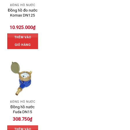
ĐỒNG HỒ NƯỚC
Đồng hồ đo nước
Komax DN125
10.925.000
₫
THÊM VÀO
GIỎ HÀNG
ĐỒNG HỒ NƯỚC
Đồng hồ nước
Fuda DN15
308.750
₫
THÊM VÀO