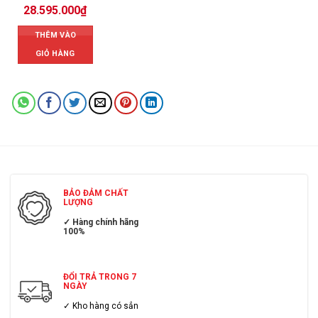
28.595.000
₫
THÊM VÀO
GIỎ HÀNG
BẢO ĐẢM CHẤT
LƯỢNG
✓ Hàng chính hãng
100%
ĐỔI TRẢ TRONG 7
NGÀY
✓ Kho hàng có sẳn