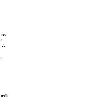
hiều
lưu
 lưu
ân
 chất