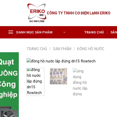
Skip
to
CÔNG TY TNHH CƠ ĐIỆN LẠNH ERIKO
content
DANH MỤC SẢN PHẨM
TRANG CHỦ
SẢ
TRANG CHỦ
/
SẢN PHẨM
/
ĐỒNG HỒ NƯỚC