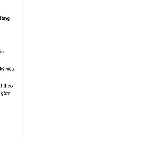
 đồng
ặc
ký hiệu
t theo
o gồm