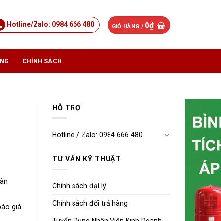
Hotline/Zalo: 0984 666 480
0
₫
GIỎ HÀNG /
ỤNG
CHÍNH SÁCH
HỖ TRỢ
Hotline / Zalo: 0984 666 480
TƯ VẤN KỸ THUẬT
oàn
Chính sách đại lý
Chính sách đổi trả hàng
báo giá
Tuyển Dụng Nhân Viên Kinh Doanh