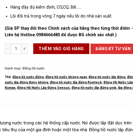
Hàng đầy đủ kiểm định, CO,CQ, Bill……
Lỗi đổi trả trong vòng 7 ngày nếu lỗi do nhà sản xuất.
(Giá SP thay đổi theo Chính sách của hãng theo từng thời điểm 
Liên hệ Hotline:
0984666480
để được BG chính xác nhất )
Đồng Hồ Nước Lắp Đứng số lượng
ĐĂNG KÝ TƯ VẤN
THÊM VÀO GIỎ HÀNG
Danh mục:
Đồng hồ nước
Thẻ:
đồng hồ nước đứng
,
đồng hồ nước không quay
,
đồng hồ nước lắp đứng
,
đồn
nước lắp đứng được không
,
đồng hồ nước lắp đứng flowtech
,
Đồng Hồ Nước Lắ
Komax
,
Đồng Hồ Nước Lắp Đứng Sensus
,
đồng hồ nước lắp đứng unik
,
lắp đồng
u lượng nước trong các hệ thống cấp nước. Nó được lắp đặt dọc trên
tiêu thụ của một gia đình hoặc một tòa nhà.
Đồng hồ nước lắp đứn