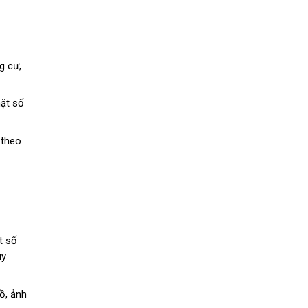
g cư,
mặt số
 theo
t số
uy
ồ, ảnh