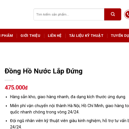
Tìm
kiếm:
N PHẨM
GIỚI THIỆU
LIÊN HỆ
TÀI LIỆU KỸ THUẬT
TUYỂN D
Đồng Hồ Nước Lắp Đứng
475.000
₫
Hàng sẵn kho, giao hàng nhanh, đa dạng kích thước ứng dụng.
Miễn phí vận chuyển nội thành Hà Nội, Hồ Chí Minh, giao hàng t
quốc nhanh chóng trong vòng 24/24.
Đội ngũ nhân viên kỹ thuật viên giàu kinh nghiệm, hỗ trợ tư vấn 
24/24.