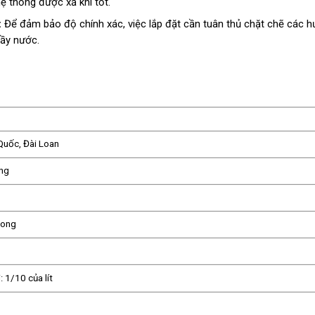
 thống được xả khí tốt.
:
Để đảm bảo độ chính xác, việc lắp đặt cần tuân thủ chặt chẽ các 
đầy nước.
Quốc, Đài Loan
ang
đong
: 1/10 của lít