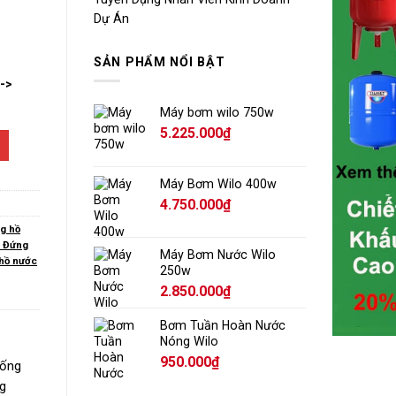
Dự Án
SẢN PHẨM NỔI BẬT
-->
Máy bơm wilo 750w
5.225.000
₫
Máy Bơm Wilo 400w
4.750.000
₫
g hồ
p Đứng
Máy Bơm Nước Wilo
 hồ nước
250w
2.850.000
₫
Bơm Tuần Hoàn Nước
Nóng Wilo
950.000
₫
 ống
g