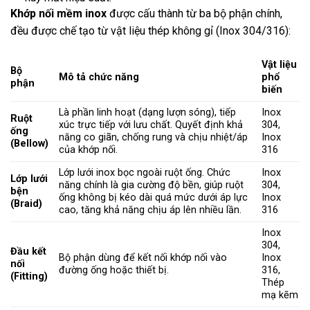
Khớp nối mềm inox
được cấu thành từ ba bộ phận chính,
đều được chế tạo từ vật liệu thép không gỉ (Inox 304/316):
Vật liệu
Bộ
Mô tả chức năng
phổ
phận
biến
Là phần linh hoạt (dạng lượn sóng), tiếp
Inox
Ruột
xúc trực tiếp với lưu chất. Quyết định khả
304,
ống
năng co giãn, chống rung và chịu nhiệt/áp
Inox
(Bellow)
của khớp nối.
316
Lớp lưới inox bọc ngoài ruột ống. Chức
Inox
Lớp lưới
năng chính là gia cường độ bền, giúp ruột
304,
bện
ống không bị kéo dài quá mức dưới áp lực
Inox
(Braid)
cao, tăng khả năng chịu áp lên nhiều lần.
316
Inox
304,
Đầu kết
Bộ phận dùng để kết nối khớp nối vào
Inox
nối
đường ống hoặc thiết bị.
316,
(Fitting)
Thép
mạ kẽm