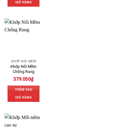
GIỎ HÀNG
KHỚP NỐI MỀM
Khớp Nối Mềm
Chống Rung
379.050
₫
THÊM VÀO
GIỎ HÀNG