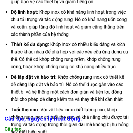
giúp bảo vệ các thiết bị và giảm tiếng ồn.
Độ linh hoạt:
Khớp inox có khả năng linh hoạt trong việc
chịu tải trọng và tác động rung. Nó có khả năng uốn cong
và xoắn, giúp tăng độ linh hoạt và giảm căng thẳng trên
các thành phần của hệ thống.
Thiết kế đa dạng:
Khớp inox có nhiều kiểu dáng và kích
thước khác nhau để phù hợp với các yêu cầu ứng dụng cụ
thể. Có thể có khớp chống rung mềm, khớp chống rung
cứng, hoặc khớp chống rung có khả năng nhiều trục.
Dễ lắp đặt và bảo trì:
Khớp chống rung inox có thiết kế
dễ dàng lắp đặt và bảo trì. Nó có thể được gắn vào các
thiết bị và hệ thống một cách đơn giản và tiện lợi, đồng
thời cho phép dễ dàng kiểm tra và thay thế khi cần thiết.
Tuổi thọ cao:
Với vật liệu inox chất lượng cao, khớp
chống rung inox có tuổi thọ cao và khả năng chịu được tải
Cấu tạo, nguyên lý hoạt động.
trọng và tác động trong thời gian dài mà không bị hư hỏng
Cấu tạo.
hay mất hiệu suất.