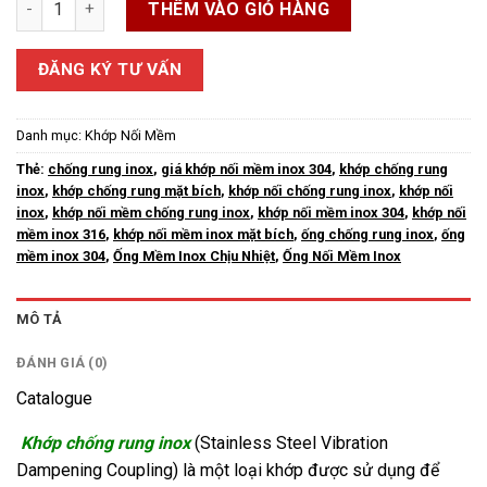
THÊM VÀO GIỎ HÀNG
ĐĂNG KÝ TƯ VẤN
Danh mục:
Khớp Nối Mềm
Thẻ:
chống rung inox
,
giá khớp nối mềm inox 304
,
khớp chống rung
inox
,
khớp chống rung mặt bích
,
khớp nối chống rung inox
,
khớp nối
inox
,
khớp nối mềm chống rung inox
,
khớp nối mềm inox 304
,
khớp nối
mềm inox 316
,
khớp nối mềm inox mặt bích
,
ống chống rung inox
,
ống
mềm inox 304
,
Ống Mềm Inox Chịu Nhiệt
,
Ống Nối Mềm Inox
MÔ TẢ
ĐÁNH GIÁ (0)
Catalogue
Khớp chống rung inox
(Stainless Steel Vibration
Dampening Coupling) là một loại khớp được sử dụng để