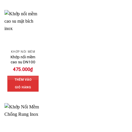
KHỚP NỐI MỀM
Khớp nối mềm
cao su DN100
475.000
₫
THÊM VÀO
GIỎ HÀNG