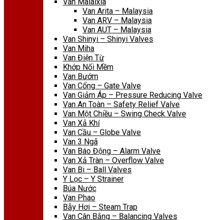
Van Malaixia
Van Arita – Malaysia
Van ARV – Malaysia
Van AUT – Malaysia
Van Shinyi – Shinyi Valves
Van Miha
Van Điện Từ
Khớp Nối Mềm
Van Bướm
Van Cổng – Gate Valve
Van Giảm Áp – Pressure Reducing Valve
Van An Toàn – Safety Relief Valve
Van Một Chiều – Swing Check Valve
Van Xả Khí
Van Cầu – Globe Valve
Van 3 Ngã
Van Báo Động – Alarm Valve
Van Xả Tràn – Overflow Valve
Van Bi – Ball Valves
Y Lọc – Y Strainer
Búa Nước
Van Phao
Bẫy Hơi – Steam Trap
Van Cân Bằng – Balancing Valves