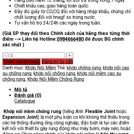
Hàng bảo hành 12 tháng, lỗi đổi trả trong vòng 7 ngày.
Chiết khấu cao, giao hàng toàn quốc.
Đầy đủ giấy tờ CO,CQ đồi với hàng nhập khẩu, chứng chỉ
chất lượng đối với hnagf sx trong nước.
Tư vấn hỗ trợ 24/24h các ngày trong tuần..
(Giá SP thay đổi theo Chính sách của hãng theo từng thời
điểm --> Liên hệ Hotline:
0984666480
để được BG chính
xác nhất )
Khớp
Nối
Đăng ký tư vấn
Thêm vào giỏ hàng
Mềm
Danh mục:
Khớp Nối Mềm
Thẻ:
khớp chống rung
,
khớp nối cao
Chống
su chống rung
,
khớp nối chống rung
,
khớp nối mềm cao su
Rung
chống rung
,
Khớp Nối Mềm Chống Rung
số
lượng
Mô tả
Đánh giá (0)
Catalogue
Khớp nối mềm chống rung
(tiếng Anh:
Flexible Joint
hoặc
Expansion Joint
) là một phụ kiện cơ khí không thể thiếu trong
các hệ thống đường ống công nghiệp, đặc biệt là tại các điểm
kết nối với thiết bị gây rung động như máy bơm, máy nén, hoặc