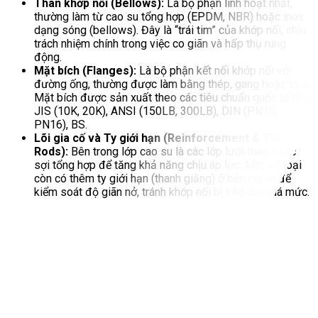
Thân khớp nối (Bellows):
Là bộ phận linh hoạt nhất,
thường làm từ cao su tổng hợp (EPDM, NBR) hoặc inox
dạng sóng (bellows). Đây là “trái tim” của khớp nối, chịu
trách nhiệm chính trong việc co giãn và hấp thụ rung
động.
Mặt bích (Flanges):
Là bộ phận kết nối khớp nối với
đường ống, thường được làm bằng thép, gang hoặc inox.
Mặt bích được sản xuất theo các tiêu chuẩn quốc tế như:
JIS (10K, 20K), ANSI (150LB, 300LB), DIN (PN10,
PN16), BS.
Lõi gia cố và Ty giới hạn (Reinforcement & Tie
Rods):
Bên trong lớp cao su là các lớp lưới thép hoặc
sợi tổng hợp để tăng khả năng chịu áp lực. Một số loại
còn có thêm ty giới hạn (thanh giằng) ở bên ngoài để
kiểm soát độ giãn nở, tránh khớp nối bị kéo dài quá mức.