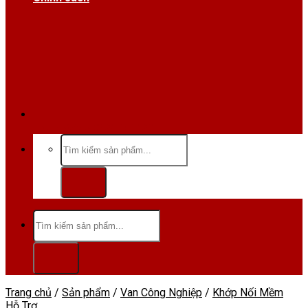
Hotline/Zalo:0984 666 480
Tìm
kiếm:
Tìm
kiếm:
Trang chủ
/
Sản phẩm
/
Van Công Nghiệp
/
Khớp Nối Mềm
Hỗ Trợ