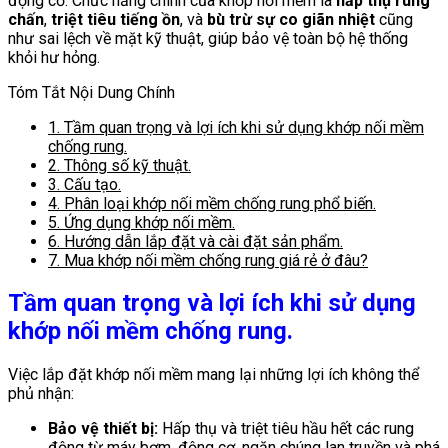
động cơ. Chức năng chính của khớp nối mềm là
hấp thụ rung
chấn
,
triệt tiêu tiếng ồn
, và
bù trừ sự co giãn nhiệt
cũng
như sai lệch về mặt kỹ thuật, giúp bảo vệ toàn bộ hệ thống
khỏi hư hỏng.
Tóm Tắt Nội Dung Chính
1.
Tầm quan trọng và lợi ích khi sử dụng khớp nối mềm
chống rung.
2.
Thông số kỹ thuật.
3.
Cấu tạo.
4.
Phân loại khớp nối mềm chống rung phổ biến.
5.
Ứng dụng khớp nối mềm.
6.
Hướng dẫn lắp đặt và cài đặt sản phẩm.
7.
Mua khớp nối mềm chống rung giá rẻ ở đâu?
Tầm quan trọng và lợi ích khi sử dụng
khớp nối mềm chống rung.
Việc lắp đặt khớp nối mềm mang lại những lợi ích không thể
phủ nhận:
Bảo vệ thiết bị:
Hấp thụ và triệt tiêu hầu hết các rung
động từ máy bơm, động cơ, ngăn chúng lan truyền và phá