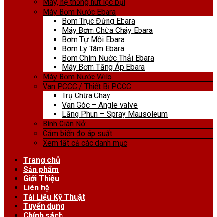
Máy, hệ thống hút lọc bụi
Máy Bơm Nước Ebara
Bơm Trục Đứng Ebara
Máy Bơm Chữa Cháy Ebara
Bơm Tự Mồi Ebara
Bơm Ly Tâm Ebara
Bơm Chìm Nước Thải Ebara
Máy Bơm Tăng Áp Ebara
Máy Bơm Nước Wilo
Van PCCC / Thiết Bị PCCC
Trụ Chữa Cháy
Van Góc – Angle valve
Lăng Phun – Spray Mausoleum
Bình Giãn Nở
Cảm biến đo áp suất
Xem tất cả các danh mục
Trang chủ
Sản phẩm
Giới Thiệu
Liên hệ
Tài Liệu Kỹ Thuật
Tuyển dụng
Chính sách