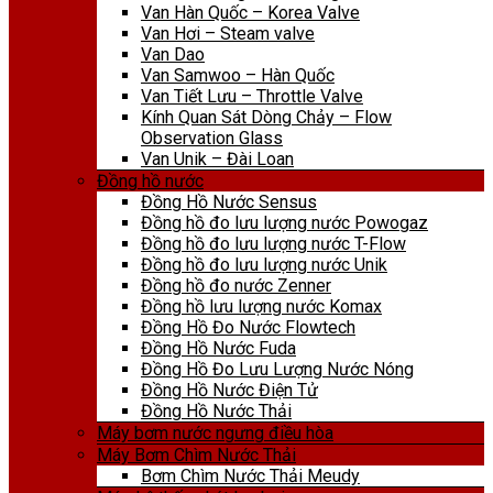
Van Hàn Quốc – Korea Valve
Van Hơi – Steam valve
Van Dao
Van Samwoo – Hàn Quốc
Van Tiết Lưu – Throttle Valve
Kính Quan Sát Dòng Chảy – Flow
Observation Glass
Van Unik – Đài Loan
Đồng hồ nước
Đồng Hồ Nước Sensus
Đồng hồ đo lưu lượng nước Powogaz
Đồng hồ đo lưu lượng nước T-Flow
Đồng hồ đo lưu lượng nước Unik
Đồng hồ đo nước Zenner
Đồng hồ lưu lượng nước Komax
Đồng Hồ Đo Nước Flowtech
Đồng Hồ Nước Fuda
Đồng Hồ Đo Lưu Lượng Nước Nóng
Đồng Hồ Nước Điện Tử
Đồng Hồ Nước Thải
Máy bơm nước ngưng điều hòa
Máy Bơm Chìm Nước Thải
Bơm Chìm Nước Thải Meudy