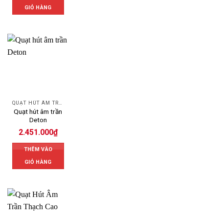
GIỎ HÀNG
QUẠT HÚT ÂM TRẦN
Quạt hút âm trần
Deton
2.451.000
₫
THÊM VÀO
GIỎ HÀNG