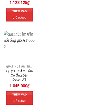
1.128.125
₫
THÊM VÀO
GIỎ HÀNG
QUẠT HÚT ÂM TRẦN
Quạt Hút Âm Trần
Có Ống Dẫn
Deton AT
1.045.000
₫
THÊM VÀO
GIỎ HÀNG