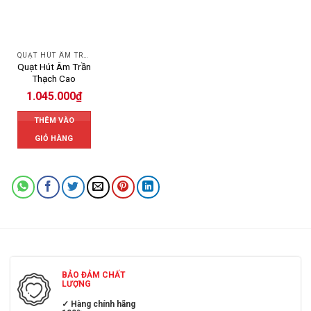
QUẠT HÚT ÂM TRẦN
Quạt Hút Âm Trần
Thạch Cao
1.045.000
₫
THÊM VÀO
GIỎ HÀNG
BẢO ĐẢM CHẤT
LƯỢNG
✓ Hàng chính hãng