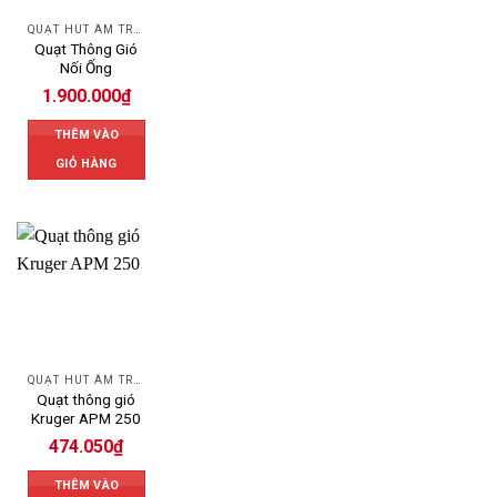
QUẠT HÚT ÂM TRẦN
Quạt Thông Gió
Nối Ống
1.900.000
₫
THÊM VÀO
GIỎ HÀNG
QUẠT HÚT ÂM TRẦN
Quạt thông gió
Kruger APM 250
474.050
₫
THÊM VÀO