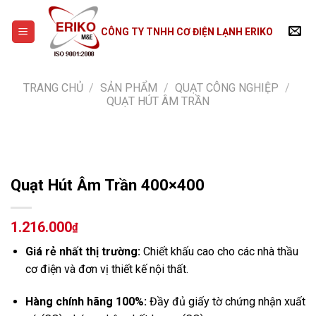
Skip
to
CÔNG TY TNHH CƠ ĐIỆN LẠNH ERIKO
content
TRANG CHỦ
/
SẢN PHẨM
/
QUẠT CÔNG NGHIỆP
/
QUẠT HÚT ÂM TRẦN
Quạt Hút Âm Trần 400×400
1.216.000
₫
Giá rẻ nhất thị trường:
Chiết khấu cao cho các nhà thầu
cơ điện và đơn vị thiết kế nội thất.
Hàng chính hãng 100%:
Đầy đủ giấy tờ chứng nhận xuất