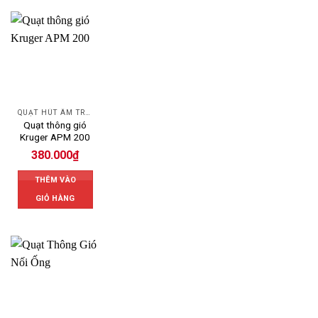
QUẠT HÚT ÂM TRẦN
Quạt thông gió
Kruger APM 200
380.000
₫
THÊM VÀO
GIỎ HÀNG