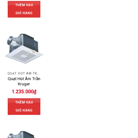
THÊM VÀO
GIỎ HÀNG
QUẠT HÚT ÂM TRẦN
Quạt Hút Âm Trần
Kruger
1.235.000
₫
THÊM VÀO
GIỎ HÀNG