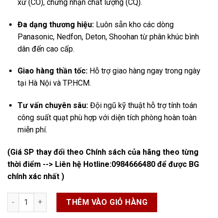
xứ (CO), chứng nhận chất lượng (CQ).
Đa dạng thương hiệu:
Luôn sẵn kho các dòng
Panasonic, Nedfon, Deton, Shoohan từ phân khúc bình
dân đến cao cấp.
Giao hàng thần tốc:
Hỗ trợ giao hàng ngay trong ngày
tại Hà Nội và TP.HCM.
Tư vấn chuyên sâu:
Đội ngũ kỹ thuật hỗ trợ tính toán
công suất quạt phù hợp với diện tích phòng hoàn toàn
miễn phí.
(Giá SP thay đổi theo Chính sách của hãng theo từng
thời điểm --> Liên hệ Hotline:
0984666480
để được BG
chính xác nhất )
Quạt Hút Âm Trần 400x400 số lượng
THÊM VÀO GIỎ HÀNG