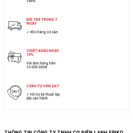
100%
ĐỔI TRẢ TRONG 7
NGÀY
✓ Kho hàng có sẳn
CHIẾT KHẤU NGAY
10%
Với đơn hàng trên
10.000.000đ.
CSKH TƯ VẤN 24/7
✓ Hỗ trợ kỹ thuật lắp
đặt vận hành
THÔNG TIN CÔNG TY TNHH CƠ ĐIỆN LẠNH ERIKO