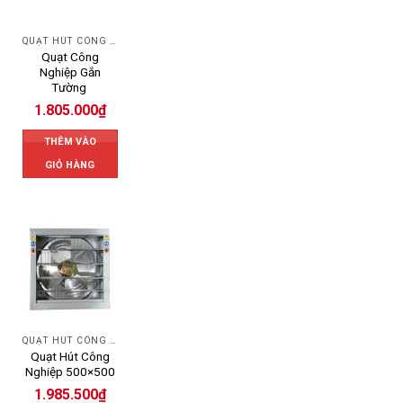
QUẠT HÚT CÔNG NGHIỆP
Quạt Công
Nghiệp Gắn
Tường
1.805.000
₫
THÊM VÀO
GIỎ HÀNG
QUẠT HÚT CÔNG NGHIỆP
Quạt Hút Công
Nghiệp 500×500
1.985.500
₫