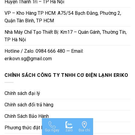
Huyện Thanh Trì – TP Hà Nội
VP – Kho Hàng TP HCM: A75/54 Bạch Đằng, Phường 2,
Quận Tân Bình, TP HCM
Nhà Máy Chế Tạo Thiết Bị: Km17 – Quán Gánh, Thường Tín,
TP Hà Nội
Hotline / Zalo: 0984 666 480 — Email:
erikovn.sg@gmail.com
CHÍNH SÁCH CÔNG TY TNHH CƠ ĐIỆN LẠNH ERIKO
Chính sách đại lý
Chính sách đổi trả hàng
Chính Sách Bảo Hành
Phương thức đặt hàng
Gọi ngay
zalo
Địa chỉ