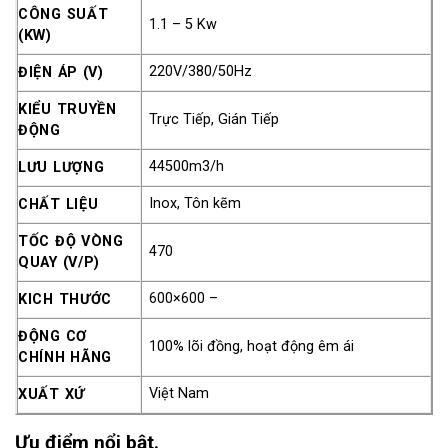
CÔNG SUẤT
1.1 – 5 Kw
(KW)
220V/380/50Hz
ĐIỆN ÁP (V)
KIỂU TRUYỀN
Trực Tiếp, Gián Tiếp
ĐỘNG
44500m3/h
LƯU LƯỢNG
Inox, Tôn kẽm
CHẤT LIỆU
TỐC ĐỘ VÒNG
470
QUAY (V/P)
600×600 –
KICH THƯỚC
ĐỘNG CƠ
100% lõi đồng, hoạt động êm ái
CHÍNH HÃNG
Việt Nam
XUẤT XỨ
Ưu điểm nổi bật.