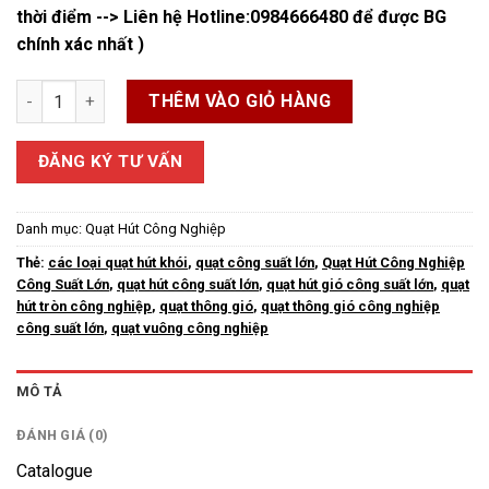
thời điểm --> Liên hệ Hotline:
0984666480
để được BG
chính xác nhất )
Quạt Hút Công Nghiệp Công Suất Lớn số lượng
THÊM VÀO GIỎ HÀNG
ĐĂNG KÝ TƯ VẤN
Danh mục:
Quạt Hút Công Nghiệp
Thẻ:
các loại quạt hút khói
,
quạt công suất lớn
,
Quạt Hút Công Nghiệp
Công Suất Lớn
,
quạt hút công suất lớn
,
quạt hút gió công suất lớn
,
quạt
hút tròn công nghiệp
,
quạt thông gió
,
quạt thông gió công nghiệp
công suất lớn
,
quạt vuông công nghiệp
MÔ TẢ
ĐÁNH GIÁ (0)
Catalogue