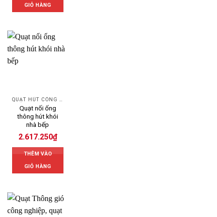
GIỎ HÀNG
QUẠT HÚT CÔNG NGHIỆP
Quạt nối ống
thông hút khói
nhà bếp
2.617.250
₫
THÊM VÀO
GIỎ HÀNG