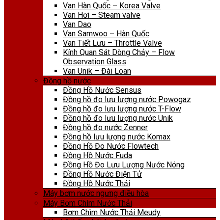
Van Hàn Quốc – Korea Valve
Van Hơi – Steam valve
Van Dao
Van Samwoo – Hàn Quốc
Van Tiết Lưu – Throttle Valve
Kính Quan Sát Dòng Chảy – Flow
Observation Glass
Van Unik – Đài Loan
Đồng hồ nước
Đồng Hồ Nước Sensus
Đồng hồ đo lưu lượng nước Powogaz
Đồng hồ đo lưu lượng nước T-Flow
Đồng hồ đo lưu lượng nước Unik
Đồng hồ đo nước Zenner
Đồng hồ lưu lượng nước Komax
Đồng Hồ Đo Nước Flowtech
Đồng Hồ Nước Fuda
Đồng Hồ Đo Lưu Lượng Nước Nóng
Đồng Hồ Nước Điện Tử
Đồng Hồ Nước Thải
Máy bơm nước ngưng điều hòa
Máy Bơm Chìm Nước Thải
Bơm Chìm Nước Thải Meudy