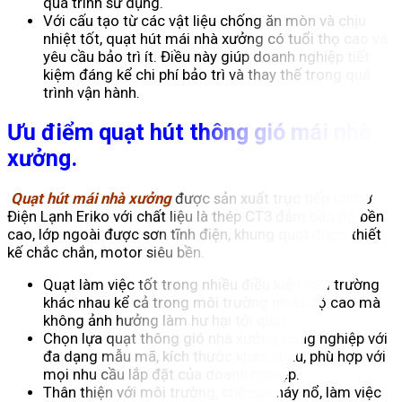
quá trình sử dụng.
Với cấu tạo từ các vật liệu chống ăn mòn và chịu
nhiệt tốt, quạt hút mái nhà xưởng có tuổi thọ cao và
yêu cầu bảo trì ít. Điều này giúp doanh nghiệp tiết
kiệm đáng kể chi phí bảo trì và thay thế trong quá
trình vận hành.
Ưu điểm quạt hút thông gió mái nhà
xưởng.
Quạt hút mái nhà xưởng
được sản xuất trực tiếp tại Cơ
Điện Lạnh Eriko với chất liệu là thép CT3 đảm bảo độ bền
cao, lớp ngoài được sơn tĩnh điện, khung quạt được thiết
kế chắc chắn, motor siêu bền.
Quạt làm việc tốt trong nhiều điều kiện môi trường
khác nhau kể cả trong môi trường nhiệt độ cao mà
không ảnh hưởng làm hư hại tới quạt.
Chọn lựa quạt thông gió nhà xưởng công nghiệp với
đa dạng mẫu mã, kích thước khác nhau, phù hợp với
mọi nhu cầu lắp đặt của doanh nghiệp.
Thân thiện với môi trường, chống cháy nổ, làm việc