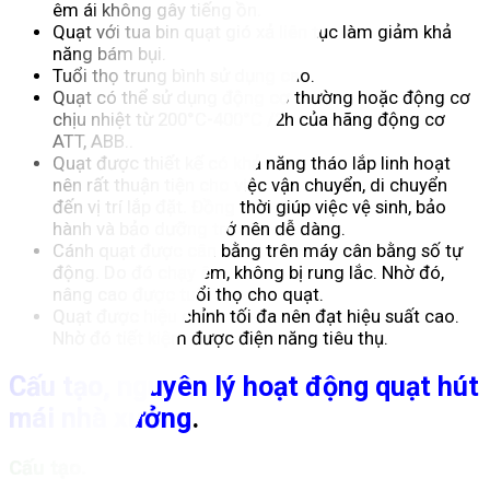
êm ái không gây tiếng ồn.
Quạt với tua bin quạt gió xả liên tục làm giảm khả
năng bám bụi.
Tuổi thọ trung bình sử dụng cao.
Quạt có thể sử dụng động cơ thường hoặc động cơ
chịu nhiệt từ 200°C-400°C /2h của hãng động cơ
ATT, ABB..
Quạt được thiết kế có khả năng tháo lắp linh hoạt
nên rất thuận tiện cho việc vận chuyển, di chuyển
đến vị trí lắp đặt. Đồng thời giúp việc vệ sinh, bảo
hành và bảo dưỡng trở nên dễ dàng.
Cánh quạt được cân bằng trên máy cân bằng số tự
động. Do đó chạy êm, không bị rung lắc. Nhờ đó,
nâng cao được tuổi thọ cho quạt.
Quạt được hiệu chỉnh tối đa nên đạt hiệu suất cao.
Nhờ đó tiết kiệm được điện năng tiêu thụ.
Cấu tạo, nguyên lý hoạt động quạt hút
mái nhà xưở
ng
.
Cấu tạo.