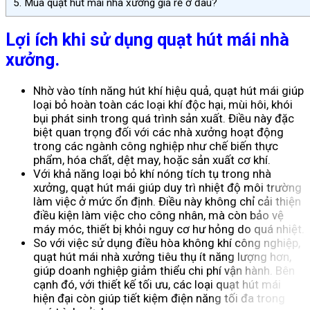
5.
Mua quạt hút mái nhà xưởng giá rẻ ở đâu?
Lợi ích khi sử dụng quạt hút mái nhà
xưởng.
Nhờ vào tính năng hút khí hiệu quả, quạt hút mái giúp
loại bỏ hoàn toàn các loại khí độc hại, mùi hôi, khói
bụi phát sinh trong quá trình sản xuất. Điều này đặc
biệt quan trọng đối với các nhà xưởng hoạt động
trong các ngành công nghiệp như chế biến thực
phẩm, hóa chất, dệt may, hoặc sản xuất cơ khí.
Với khả năng loại bỏ khí nóng tích tụ trong nhà
xưởng, quạt hút mái giúp duy trì nhiệt độ môi trường
làm việc ở mức ổn định. Điều này không chỉ cải thiện
điều kiện làm việc cho công nhân, mà còn bảo vệ
máy móc, thiết bị khỏi nguy cơ hư hỏng do quá nhiệt.
So với việc sử dụng điều hòa không khí công nghiệp,
quạt hút mái nhà xưởng tiêu thụ ít năng lượng hơn,
giúp doanh nghiệp giảm thiểu chi phí vận hành. Bên
cạnh đó, với thiết kế tối ưu, các loại quạt hút mái
hiện đại còn giúp tiết kiệm điện năng tối đa trong