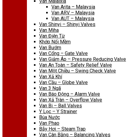
Van Malaixia
Van Arita – Malaysia
Van ARV – Malaysia
Van AUT – Malaysia
Van Shinyi – Shinyi Valves
Van Miha
Van Điện Từ
Khớp Nối Mềm
Van Bướm
Van Cổng – Gate Valve
Van Giảm Áp – Pressure Reducing Valve
Van An Toàn – Safety Relief Valve
Van Một Chiều – Swing Check Valve
Van Xả Khí
Van Cầu – Globe Valve
Van 3 Ngã
Van Báo Động – Alarm Valve
Van Xả Tràn – Overflow Valve
Van Bi – Ball Valves
Y Lọc – Y Strainer
Búa Nước
Van Phao
Bẫy Hơi – Steam Trap
Van Cân Bằng – Balancing Valves