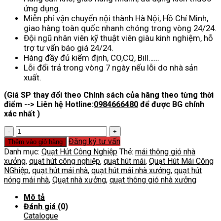
ứng dụng.
Miễn phí vận chuyển nội thành Hà Nội, Hồ Chí Minh,
giao hàng toàn quốc nhanh chóng trong vòng 24/24.
Đội ngũ nhân viên kỹ thuật viên giàu kinh nghiệm, hỗ
trợ tư vấn báo giá 24/24.
Hàng đầy đủ kiểm định, CO,CQ, Bill……
Lỗi đổi trả trong vòng 7 ngày nếu lỗi do nhà sản
xuất.
(Giá SP thay đổi theo Chính sách của hãng theo từng thời
điểm --> Liên hệ Hotline:
0984666480
để được BG chính
xác nhất )
Quạt
Hút
Đăng ký tư vấn
Thêm vào giỏ hàng
Mái
Danh mục:
Quạt Hút Công Nghiệp
Thẻ:
mái thông gió nhà
Nhà
xưởng
,
quạt hút công nghiệp
,
quạt hút mái
,
Quạt Hút Mái Công
Xưởng
NGhiệp
,
quạt hút mái nhà
,
quạt hút mái nhà xưởng
,
quạt hút
số
nóng mái nhà
,
Quạt nhà xưởng
,
quạt thông gió nhà xưởng
lượng
Mô tả
Đánh giá (0)
Catalogue