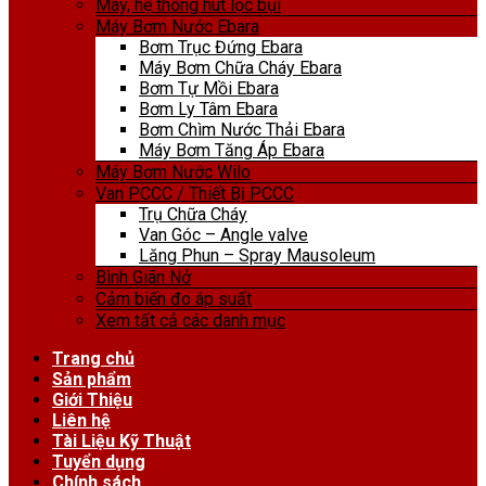
Máy, hệ thống hút lọc bụi
Máy Bơm Nước Ebara
Bơm Trục Đứng Ebara
Máy Bơm Chữa Cháy Ebara
Bơm Tự Mồi Ebara
Bơm Ly Tâm Ebara
Bơm Chìm Nước Thải Ebara
Máy Bơm Tăng Áp Ebara
Máy Bơm Nước Wilo
Van PCCC / Thiết Bị PCCC
Trụ Chữa Cháy
Van Góc – Angle valve
Lăng Phun – Spray Mausoleum
Bình Giãn Nở
Cảm biến đo áp suất
Xem tất cả các danh mục
Trang chủ
Sản phẩm
Giới Thiệu
Liên hệ
Tài Liệu Kỹ Thuật
Tuyển dụng
Chính sách