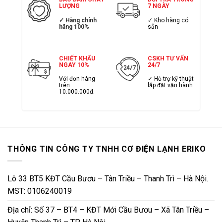
LƯỢNG
7 NGÀY
✓ Hàng chính
✓ Kho hàng có
hãng 100%
sẳn
CHIẾT KHẤU
CSKH TƯ VẤN
NGAY 10%
24/7
Với đơn hàng
✓ Hỗ trợ kỹ thuật
trên
lắp đặt vận hành
10.000.000đ.
THÔNG TIN CÔNG TY TNHH CƠ ĐIỆN LẠNH ERIKO
Lô 33 BT5 KĐT Cầu Bươu – Tân Triều – Thanh Trì – Hà Nội.
MST: 0106240019
Địa chỉ: Số 37 – BT4 – KĐT Mới Cầu Bươu – Xã Tân Triều –