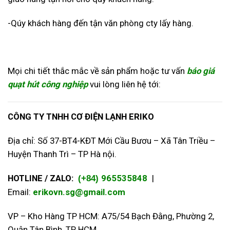
-Qúy khách hàng đến tận văn phòng cty lấy hàng.
Mọi chi tiết thắc mắc về sản phẩm hoặc tư vấn
báo giá
quạt hút công nghiệp
vui lòng liên hệ tới:
CÔNG TY TNHH CƠ ĐIỆN LẠNH ERIKO
Địa chỉ: Số 37-BT4-KĐT Mới Cầu Bươu – Xã Tân Triều –
Huyện Thanh Trì – TP Hà nội.
HOTLINE / ZALO:
965535848
|
(+84)
Email:
erikovn.sg@gmail.com
VP – Kho Hàng TP HCM: A75/54 Bạch Đằng, Phường 2,
Quận Tân Bình, TP HCM