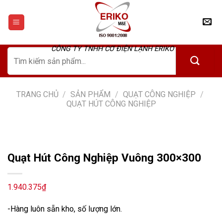
Skip
to
content
CÔNG TY TNHH CƠ ĐIỆN LẠNH ERIKO
Tìm
kiếm:
TRANG CHỦ
/
SẢN PHẨM
/
QUẠT CÔNG NGHIỆP
/
QUẠT HÚT CÔNG NGHIỆP
Quạt Hút Công Nghiệp Vuông 300×300
1.940.375
₫
-Hàng luôn sẵn kho, số lượng lớn.