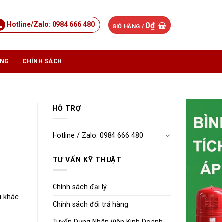
Hotline/Zalo: 0984 666 480
0
₫
GIỎ HÀNG /
ỤNG
CHÍNH SÁCH
HỖ TRỢ
Hotline / Zalo: 0984 666 480
TƯ VẤN KỸ THUẬT
Chính sách đại lý
u khác
Chính sách đổi trả hàng
Tuyển Dụng Nhân Viên Kinh Doanh