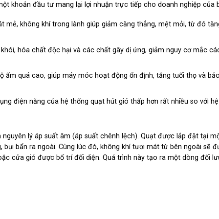
ột khoản đầu tư mang lại lợi nhuận trực tiếp cho doanh nghiệp của 
t mẻ, không khí trong lành giúp giảm căng thẳng, mệt mỏi, từ đó tăn
 khói, hóa chất độc hại và các chất gây dị ứng, giảm nguy cơ mắc cá
ộ ẩm quá cao, giúp máy móc hoạt động ổn định, tăng tuổi thọ và bả
dụng điện năng của hệ thống quạt hút gió thấp hơn rất nhiều so với h
nguyên lý áp suất âm (áp suất chênh lệch). Quạt được lắp đặt tại một 
 bụi bẩn ra ngoài. Cùng lúc đó, không khí tươi mát từ bên ngoài sẽ đ
 cửa gió được bố trí đối diện. Quá trình này tạo ra một dòng đối lư