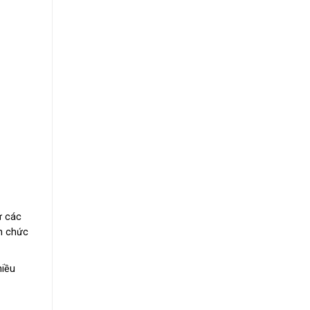
ư các
n chức
hiều