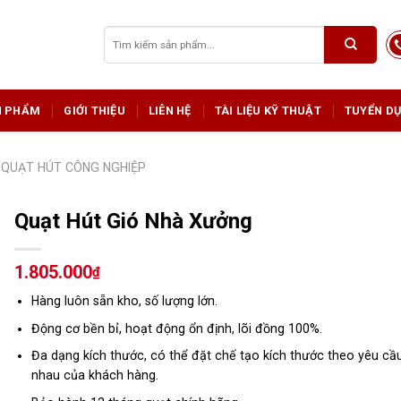
Tìm
kiếm:
N PHẨM
GIỚI THIỆU
LIÊN HỆ
TÀI LIỆU KỸ THUẬT
TUYỂN D
QUẠT HÚT CÔNG NGHIỆP
Quạt Hút Gió Nhà Xưởng
1.805.000
₫
Hàng luôn sẵn kho, số lượng lớn.
Động cơ bền bỉ, hoạt động ổn định, lõi đồng 100%.
Đa dạng kích thước, có thể đặt chế tạo kích thước theo yêu cầ
nhau của khách hàng.