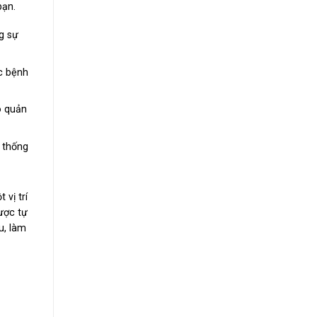
bạn.
g sự
c bệnh
o quản
ệ thống
vị trí
ược tự
u, làm