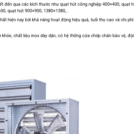
t đến qua các kích thước như quạt hút công nghiệp 400×400, quạt h
00, quạt hút 900×900, 1380×1380,…
t hiện nay bởi khả năng hoạt động hiệu quả, tuổi thọ cao và chi phí
 khỏe, chất liệu inox dày dặn, có hệ thống cửa chớp chắn bảo vệ, độ