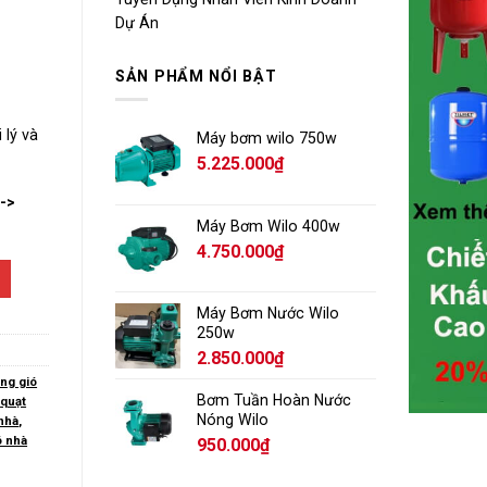
Dự Án
SẢN PHẨM NỔI BẬT
 lý và
Máy bơm wilo 750w
5.225.000
₫
-->
Máy Bơm Wilo 400w
4.750.000
₫
Máy Bơm Nước Wilo
250w
2.850.000
₫
ông gió
Bơm Tuần Hoàn Nước
,
quạt
Nóng Wilo
 nhà
,
ó nhà
950.000
₫