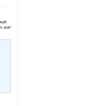
xuất.
o, quạt