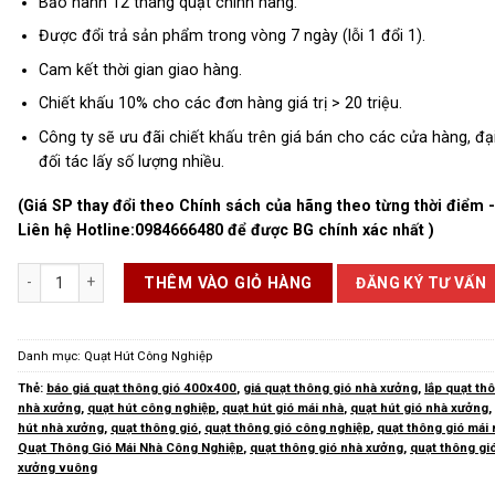
Bảo hành 12 tháng quạt chính hãng.
Được đổi trả sản phẩm trong vòng 7 ngày (lỗi 1 đổi 1).
Cam kết thời gian giao hàng.
Chiết khấu 10% cho các đơn hàng giá trị > 20 triệu.
Công ty sẽ ưu đãi chiết khấu trên giá bán cho các cửa hàng, đại
đối tác lấy số lượng nhiều.
(Giá SP thay đổi theo Chính sách của hãng theo từng thời điểm 
Liên hệ Hotline:
0984666480
để được BG chính xác nhất )
Quạt Hút Gió Nhà Xưởng số lượng
ĐĂNG KÝ TƯ VẤN
THÊM VÀO GIỎ HÀNG
Danh mục:
Quạt Hút Công Nghiệp
Thẻ:
báo giá quạt thông gió 400x400
,
giá quạt thông gió nhà xưởng
,
lắp quạt th
nhà xưởng
,
quạt hút công nghiệp
,
quạt hút gió mái nhà
,
quạt hút gió nhà xưởng
hút nhà xưởng
,
quạt thông gió
,
quạt thông gió công nghiệp
,
quạt thông gió mái
Quạt Thông Gió Mái Nhà Công Nghiệp
,
quạt thông gió nhà xưởng
,
quạt thông gi
xưởng vuông