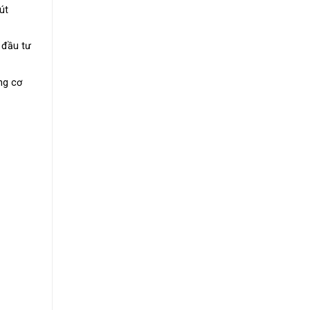
út
 đầu tư
ng cơ